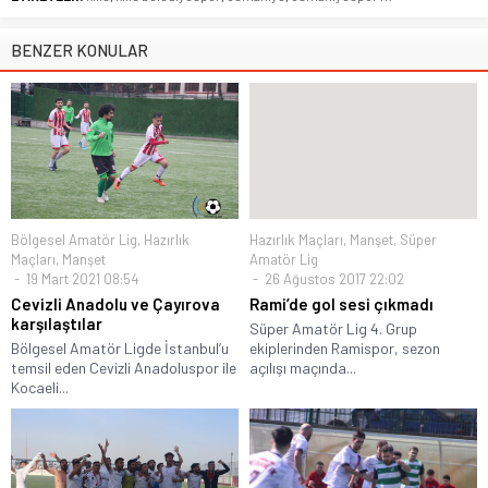
BENZER KONULAR
Bölgesel Amatör Lig
,
Hazırlık
Hazırlık Maçları
,
Manşet
,
Süper
Maçları
,
Manşet
Amatör Lig
19 Mart 2021 08:54
26 Ağustos 2017 22:02
Cevizli Anadolu ve Çayırova
Rami’de gol sesi çıkmadı
karşılaştılar
Süper Amatör Lig 4. Grup
Bölgesel Amatör Ligde İstanbul’u
ekiplerinden Ramispor, sezon
temsil eden Cevizli Anadoluspor ile
açılışı maçında...
Kocaeli...