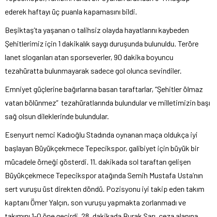
ederek haftayı üç puanla kapamasını bildi.
Beşiktaş’ta yaşanan o talihsiz olayda hayatlarını kaybeden
Şehitlerimiz için 1 dakikalık saygı duruşunda bulunuldu. Teröre
lanet sloganları atan sporseverler, 90 dakika boyuncu
tezahüratta bulunmayarak sadece gol olunca sevindiler.
Emniyet güçlerine bağırlarına basan taraftarlar, “Şehitler ölmaz
vatan bölünmez” tezahüratlarında bulundular ve milletimizin başı
sağ olsun dileklerinde bulundular.
Esenyurt nemci Kadıoğlu Stadında oynanan maça oldukça iyi
başlayan Büyükçekmece Tepecikspor, galibiyet için büyük bir
mücadele örneği gösterdi. 11. dakikada sol taraftan gelişen
Büyükçekmece Tepecikspor atağında Semih Mustafa Usta’nın
sert vuruşu üst direkten döndü. Pozisyonu iyi takip eden takım
kaptanı Ömer Yalçın, son vuruşu yapmakta zorlanmadı ve
takımını 1-0 öne geçirdi. 28. dakikada Burak Sarı, ceza alanına