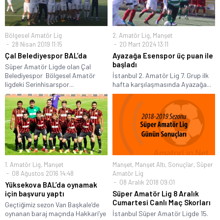
Bölgesel Amatör Lig
2. Amatör Lig
,
Manşet
28 Nisan 2019 11:15
20 Mart 2024 13:11
Çal Belediyespor BAL’da
Ayazağa Esenspor üç puan ile
başladı
Süper Amatör Ligde olan Çal
Belediyespor Bölgesel Amatör
İstanbul 2. Amatör Lig 7. Grup ilk
ligdeki Serinhisarspor...
hafta karşılaşmasında Ayazağa...
1. Amatör Lig
,
Manşet
Manşet
,
Manşet Altı
,
Sonuçlar
,
Süper
08 Ağustos 2016 14:48
Amatör Lig
08 Aralık 2018 09:01
Yüksekova BAL’da oynamak
için başvuru yaptı
Süper Amatör Lig 8 Aralık
Cumartesi Canlı Maç Skorları
Geçtiğimiz sezon Van Başkale’de
oynanan baraj maçında Hakkari’ye
İstanbul Süper Amatör Ligde 15.