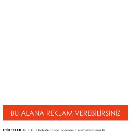
ETİKETLER:
kilis
,
kilis belediyespor
,
osmaniye
,
osmaniyespor fk