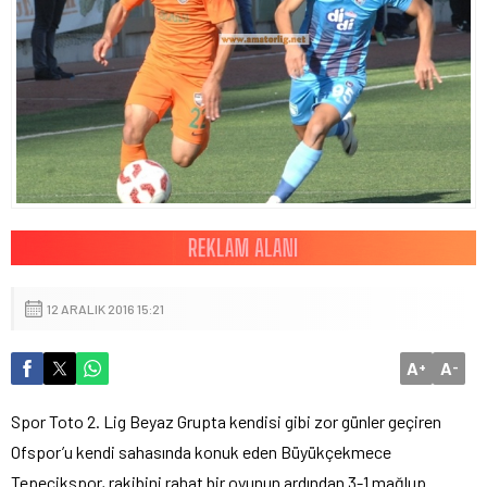
12 ARALIK 2016 15:21
A
A
+
-
Spor Toto 2. Lig Beyaz Grupta kendisi gibi zor günler geçiren
Ofspor’u kendi sahasında konuk eden Büyükçekmece
Tepecikspor, rakibini rahat bir oyunun ardından 3-1 mağlup