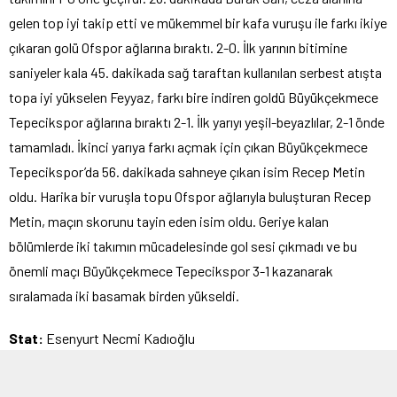
gelen top iyi takip etti ve mükemmel bir kafa vuruşu ile farkı ikiye
çıkaran golü Ofspor ağlarına bıraktı. 2-0. İlk yarının bitimine
saniyeler kala 45. dakikada sağ taraftan kullanılan serbest atışta
topa iyi yükselen Feyyaz, farkı bire indiren goldü Büyükçekmece
Tepecikspor ağlarına bıraktı 2-1. İlk yarıyı yeşil-beyazlılar, 2-1 önde
tamamladı. İkinci yarıya farkı açmak için çıkan Büyükçekmece
Tepecikspor’da 56. dakikada sahneye çıkan isim Recep Metin
oldu. Harika bir vuruşla topu Ofspor ağlarıyla buluşturan Recep
Metin, maçın skorunu tayin eden isim oldu. Geriye kalan
bölümlerde iki takımın mücadelesinde gol sesi çıkmadı ve bu
önemli maçı Büyükçekmece Tepecikspor 3-1 kazanarak
sıralamada iki basamak birden yükseldi.
Stat:
Esenyurt Necmi Kadıoğlu
Hakemler:
Şeref Taştan xxx, Ayhan Arısoy xx, Emin Barlas xx
Büyükçekmece Tepecikspor:
Ramazan xxx, Anıl xxxx, Hasan