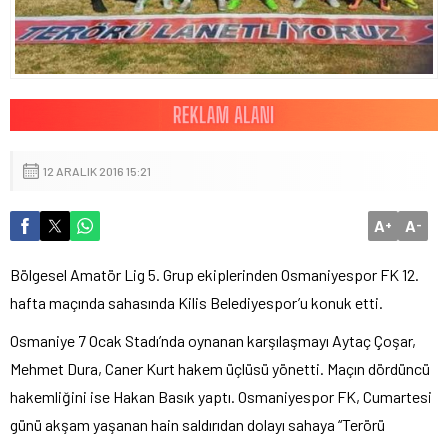
12 ARALIK 2016 15:21
A
A
+
-
Bölgesel Amatör Lig 5. Grup ekiplerinden Osmaniyespor FK 12.
hafta maçında sahasında Kilis Belediyespor’u konuk etti.
Osmaniye 7 Ocak Stadı’nda oynanan karşılaşmayı Aytaç Çoşar,
Mehmet Dura, Caner Kurt hakem üçlüsü yönetti. Maçın dördüncü
hakemliğini ise Hakan Basık yaptı. Osmaniyespor FK, Cumartesi
günü akşam yaşanan hain saldırıdan dolayı sahaya “Terörü