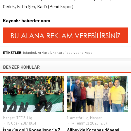
Cerlek, Fatih Şen, Kadir (Pendikspor)
Kaynak: haberler.com
ETİKETLER:
istanbul
,
kırklareli
,
kırklarelispor
,
pendikspor
BENZER KONULAR
Manşet
,
TFF 3. Lig
1. Amatör Lig
,
Manşet
15 Ocak 2017 18:51
14 Temmuz 2025 12:57
İshak’ın golü Kocaelispor’a 3
Alibey’de Kocabaş dönemi