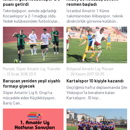
puanı getirdi
resmen başladı
Tekirdağspor, evinde ağırladığı
İstanbul Amatör 1. Küme
Kocaelispor’a 2-1 mağlup oldu.
takımlarından Alibeyspor, teknik
Yedek kulübesindeki futbolcular...
direktörlük görevine kulübün...
Manşet
,
Süper Amatör Lig
,
Transfer
Bölgesel Amatör Lig
,
Manşet
13 Ocak 2016 23:11
26 Kasım 2017 00:35
Barışcan yeniden yeşil siyahlı
Kartalspor 10 kişiyle kazandı
formayı giyecek
Geçtiğimiz hafta deplasmanda Şile
Süper Amatör Lig 6. Grup’ta
Yıldızspor’la berabere kalan
mücadele eden Küçükköyspor,
Kartalspor, 10 kişi...
Barış Can...