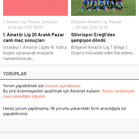
1. Amatör Lig
,
Manşet
,
Sonuçlar
Bölgesel Amatör Lig
,
Manşet
20 Aralık 2015 08:55
28 Mart 2022 15:25
1. Amatör Lig 20 Aralık Pazar
Silivrispor Ereğli’den
canlı maç sonuçları
şampiyon döndü
İstanbul 1. Amatör Lig’de 10. hafta
Bölgesel Amatör Lig 7. Bölge 1.
bugün oynanacak maçlarla
Grupta mücadele eden Karadeniz...
tamamlanacak....
YORUMLAR
Yorum yapabilmek için
oturum açmalısınız
.
Bu site istenmeyenleri azaltmak için Akismet kullanır.
Yorum verilerinizin
nasıl işlendiğini öğrenin.
Henüz yorum yapılmamış. İlk yorumu yukarıdaki form aracılığıyla siz
yapabilirsiniz.