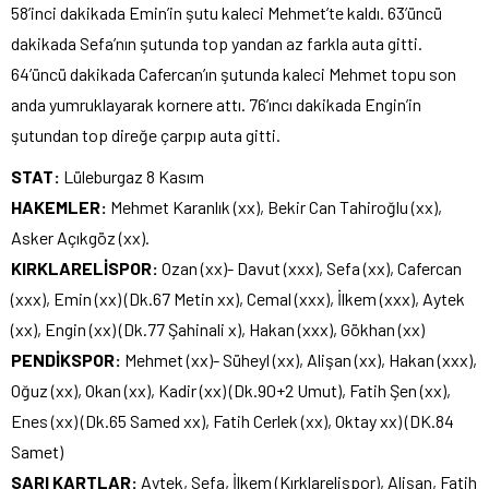
58’inci dakikada Emin’in şutu kaleci Mehmet’te kaldı. 63’üncü
dakikada Sefa’nın şutunda top yandan az farkla auta gitti.
64’üncü dakikada Cafercan’ın şutunda kaleci Mehmet topu son
anda yumruklayarak kornere attı. 76’ıncı dakikada Engin’in
şutundan top direğe çarpıp auta gitti.
STAT:
Lüleburgaz 8 Kasım
HAKEMLER:
Mehmet Karanlık (xx), Bekir Can Tahiroğlu (xx),
Asker Açıkgöz (xx).
KIRKLARELİSPOR:
Ozan (xx)- Davut (xxx), Sefa (xx), Cafercan
(xxx), Emin (xx) (Dk.67 Metin xx), Cemal (xxx), İlkem (xxx), Aytek
(xx), Engin (xx) (Dk.77 Şahinali x), Hakan (xxx), Gökhan (xx)
PENDİKSPOR:
Mehmet (xx)- Süheyl (xx), Alişan (xx), Hakan (xxx),
Oğuz (xx), Okan (xx), Kadir (xx) (Dk.90+2 Umut), Fatih Şen (xx),
Enes (xx) (Dk.65 Samed xx), Fatih Cerlek (xx), Oktay xx) (DK.84
Samet)
SARI KARTLAR:
Aytek, Sefa, İlkem (Kırklarelispor), Alişan, Fatih