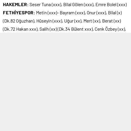
HAKEMLER:
Seser Tuna (xxx), Bilal Gölen (xxx), Emre Bolel (xxx)
FETHİYESPOR:
Metin (xxx)- Bayram (xxx), Onur (xxx), Bilal (x)
(Dk.82 Oğuzhan), Hüseyin (xxx), Uğur (xx), Mert (xx), Berat (xx)
(Dk.72 Hakan xxx), Salih (xx) (Dk.34 Bülent xxx), Cenk Özbey (xx),
Aytaç (xxxx)
ANADOLU ÜSKÜDAR 1908:
Amir (xx)- Fatih (xx), Nurettin (xx),
Cenk Sarıtaş (xx), Umut (x) (Dk.76 Seyit xx), Ulaş (x) (Dk.65 Emre
xx), Gökhan (xx) (Dk.60 Erim xx), Kayhan (xx), Furkan (xx), Recep
(xxx), Tevfik (xx)
GOLLER:
Dk.45, Dk.60 Aytaç (Fethiyespor) Dk.53 Recep
(Anadolu Üsküdar 1908)
SARI KARTLAR:
Berat, Bilal (Fethiyespor), Fatih (Anadolu
Üsküdar 1908)
Kaynak: haberler.com
1
| 3
fethiyespor-anadolu-uskudar-1908-2-1-001