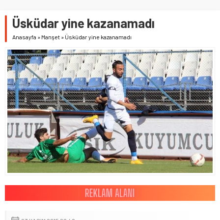
Üsküdar yine kazanamadı
Anasayfa
»
Manşet
»
Üsküdar yine kazanamadı