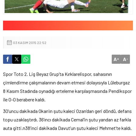
03 KASIM 2015 22:52
A
A
+
-
Spor Toto 2. Lig Beyaz Grup’ta Kırklarelispor, sahasının
çimlendirme çalışmalarının devam etmesi dolayısıyla Lüleburgaz
8 Kasım Stadında oynadığı erteleme karşılaşmasında Pendikspor
ile 0-0 berabere kaldı.
30’uncu dakikada Okan’ın şutu kaleci Ozan’dan geri döndü, defans
topu uzaklaştırdı. 36’ıncı dakikada Cemal’in şutu yandan az farkla
auta gitti.n38’inci dakikada Davut’un şutu kaleci Mehmet’te kaldı.