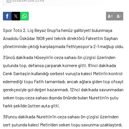
03 KASIM 2015 22:49
A
A
+
-
Spor Toto 2. Lig Beyaz Grup’ta henüz galibiyeti bulunmaya
Anadolu Üsküdar 1908 yeni teknik direktörü Fahrettin Sayhan
yönetiminde çıktığı karşılaşmada Fethiyespor’a 2-1 mağlup oldu.
3’üncü dakikada Hüseyin’in ceza sahası ön çizgisi üzerinden
şutunda top, defansa çarparak kornere gitti. 8’inci dakikada
Cenk Sarıtaş’ın kullandığı serbest vuruşta kaleci Metin’in kontrol
edemediği topu Fatih tamamladı, ancak ağlara giden top ofsayt
gerekçesiyle gol değeri kazanmadı. 12’nci dakikada savunmadan
seken topu ceza sahası dışında önünde bulan Nurettin’in şutu
farklı şekilde üstten auta gitti.
39’uncu dakikada Nurettin’in ceza sahası ön çizgisi üzerinden
sert şutunda kaleci Metin’den seken topu savunma uzaklaştırdı.