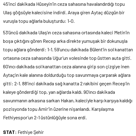
45’inci dakikada Hüseyin’in ceza sahasına havalandırdığı topu
Ulaş göğsüyle kalecisine indirdi. Araya giren Aytaç düzgün bir
vuruşla topu ağlarla buluşturdu: 1-0.
53’üncü dakikada Ulaş’ın ceza sahasına ortasında kaleci Metin’in
boşa çıktığını gören Recep arka direkte yumuşak bir dokunuşla
topu ağlara gönderdi: 1-1. 59’uncu dakikada Bülent’in sol kanattan
ortasına ceza sahasında Uğur’un volesinde top üstten auta gitti.
60’ıncı dakikada sol kanattan ceza alanına girip son çizgiye inen
Aytaç’ın kale alanına doldurduğu top savunmaya çarparak ağlara
gitti: 2-1. 88’inci dakikada sağ kanatta 2 rakibini geçen Recep’in
kaleye gönderdiği top, yan ağlarda kaldı. 90’ıncı dakikada
savunmanın arkasına sarkan Hakan, kaleciyle karşı karşıya kaldığı
pozisyonda topu Amir’in üzerine nişanlandı. Karşılaşma
Fethiyespor’un 2-1 üstünlüğüyle sona erdi.
STAT:
Fethiye Şehir