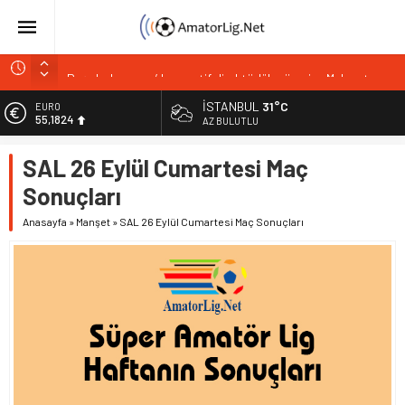
İstiklalspor’dan sol kanada güven veren imza
Paşabahçespor’da sportif direktörlük görevine Mehmet
Şahin getirildi
İSTANBUL
31°C
EURO
İstanbul Gençlerbirliği hücum hattını güçlendirdi
55,1824
AZ BULUTLU
Vardarspor teknik ekibiyle yola devam ediyor
ALTIN
SAL 26 Eylül Cumartesi Maç
6.662,10
Kuzeyin Kaplanları Kaygısız ile yeniden
Sonuçları
BİST
13.779,39
Anasayfa
»
Manşet
»
SAL 26 Eylül Cumartesi Maç Sonuçları
DOLAR
47,6954