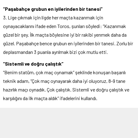
“Paşabahçe grubun en iyilerinden bir tanesi”
3. Lige çıkmak için ligde her maçta kazanmak için
oynayacaklarını ifade eden Toros, şunları söyledi: “Kazanmak
güzel bir şey. İlk maçta böylesine iyi bir rakibi yenmek daha da
güzel. Paşabahçe bence grubun en iyilerinden bir tanesi. Zorlu bir
deplasmandan 3 puanla ayrılmak bizi çok mutlu etti.
“Sistemli ve doğru çalıştık”
“Benim statüm, çok maç oynamak” şeklinde konuşan başarılı
teknik adam, “Çok maç oynayarak daha iyi oluyoruz, 8-9 tane
hazırlık maçı oynadık. Çok çalıştık. Sistemli ve doğru çalıştık ve
karşılığını da ilk maçta aldık” ifadelerini kullandı.
“Hayat 90 dakikadan ibaret de değildir”
Maçta yedek kulübe arkasından kalecileri İskender’e küfür
edilmesi hakkında konuşan Şişli ekibinin çalıştırıcısı “Benim
hayatım boyunca taraftar ile hiç işim olmadı. Maçta bizim kaleci