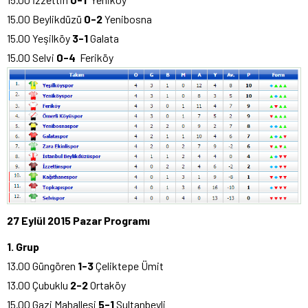
15.00 Beylikdüzü
0-2
Yenibosna
15.00 Yeşilköy
3-1
Galata
15.00 Selvi
0-4
Feriköy
27 Eylül 2015 Pazar Programı
1. Grup
13.00 Güngören
1-3
Çeliktepe Ümit
13.00 Çubuklu
2-2
Ortaköy
15.00 Gazi Mahallesi
5-1
Sultanbeyli