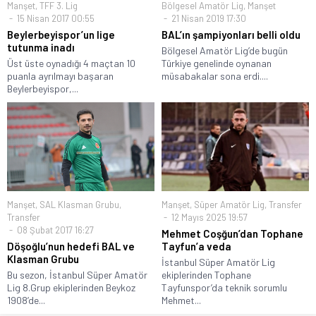
Manşet
,
TFF 3. Lig
Bölgesel Amatör Lig
,
Manşet
15 Nisan 2017 00:55
21 Nisan 2019 17:30
Beylerbeyispor’un lige
BAL’ın şampiyonları belli oldu
tutunma inadı
Bölgesel Amatör Lig’de bugün
Üst üste oynadığı 4 maçtan 10
Türkiye genelinde oynanan
puanla ayrılmayı başaran
müsabakalar sona erdi....
Beylerbeyispor,...
Manşet
,
SAL Klasman Grubu
,
Manşet
,
Süper Amatör Lig
,
Transfer
Transfer
12 Mayıs 2025 19:57
08 Şubat 2017 16:27
Mehmet Coşğun’dan Tophane
Döşoğlu’nun hedefi BAL ve
Tayfun’a veda
Klasman Grubu
İstanbul Süper Amatör Lig
Bu sezon, İstanbul Süper Amatör
ekiplerinden Tophane
Lig 8.Grup ekiplerinden Beykoz
Tayfunspor’da teknik sorumlu
1908’de...
Mehmet...