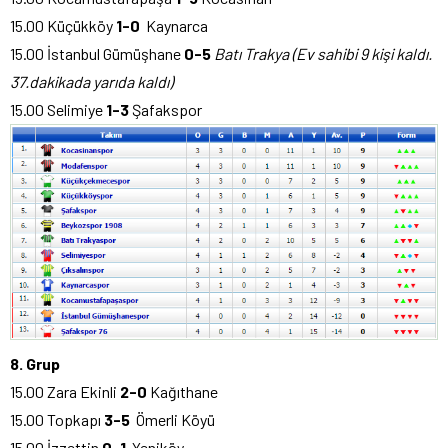
15.00 Küçükköy
1-0
Kaynarca
15.00 İstanbul Gümüşhane
0-5
Batı Trakya (Ev sahibi 9 kişi kaldı.
37.dakikada yarıda kaldı)
15.00 Selimiye
1-3
Şafakspor
8. Grup
15.00 Zara Ekinli
2-0
Kağıthane
15.00 Topkapı
3-5
Ömerli Köyü
15.00 İzzettin
0-1
Yeniköy