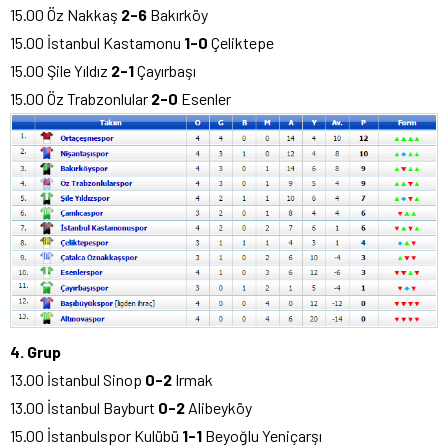
15.00 Öz Nakkaş
2
-6
Bakırköy
15.00 İstanbul Kastamonu
1
-0
Çeliktepe
15.00 Şile Yıldız
2
-1
Çayırbaşı
15.00 Öz Trabzonlular
2-0
Esenler
4. Grup
13.00 İstanbul Sinop
0-2
Irmak
13.00 İstanbul Bayburt
0-2
Alibeyköy
15.00 İstanbulspor Kulübü
1-1
Beyoğlu Yeniçarşı