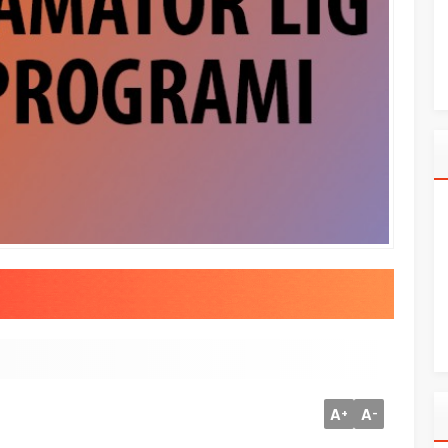
A
A
+
-