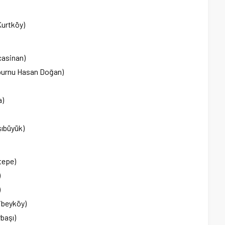
Kurtköy)
casinan)
burnu Hasan Doğan)
a)
şıbüyük)
tepe)
)
)
ibeyköy)
başı)