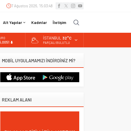
7 Ağustos 2026, 15:03:49
Alt Yapılar
Kadınlar
İletişim
İSTANBUL
32°C
URO
5,0051
PARÇALI BULUTLU
LTIN
.584,66
MOBİL UYGULAMAMIZI İNDİRDİNİZ Mİ?
İST
3.889,75
OLAR
7,7046
REKLAM ALANI