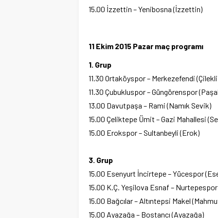
15.00 İzzettin – Yenibosna (İzzettin)
11 Ekim 2015 Pazar maç programı
1. Grup
11.30 Ortaköyspor – Merkezefendi (Çilekli
11.30 Çubukluspor – Güngörenspor (Paş
13.00 Davutpaşa – Rami (Namık Sevik)
15.00 Çeliktepe Ümit – Gazi Mahallesi (S
15.00 Erokspor – Sultanbeyli (Erok)
3. Grup
15.00 Esenyurt İncirtepe – Yücespor (Ese
15.00 K.Ç. Yeşilova Esnaf – Nurtepespor
15.00 Bağcılar – Altıntepsi Makel (Mahmu
15.00 Ayazağa – Bostancı (Ayazağa)