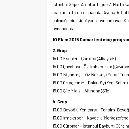
İstanbul Süper Amatör Lig’de 7. Hafta k
maçlarda tamamlanacak. Ayrıca 5 haft
çalındığı için ikinci yarısı oynanmayan
oynanacak.
10 Ekim 2015 Cumartesi maç progra
2. Grup
15.00 Esenler – Çamlıca (Albayrak)
15.00 Çayırbaşı – Öz trabzonlular (Çayırbaş
15.00 Nişantaşı – Öz Nakkaş (Yusuf Tuna
15.00 Ortaçeşme – Bakırköy (Yeni Sahra)
15.00 Şile Yıldız – Altınona (Şile)
4. Grup
13.00 Beyoğlu Yeniçarşı – Taksim (Beyoğ
13.00 Irmakspor – Kavacık (Merkezefendi
15.00 Gürpınar – İstanbul Bayburt (Gürpın