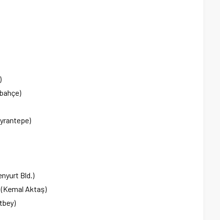
)
abahçe)
eyrantepe)
nyurt Bld.)
 (Kemal Aktaş)
tbey)