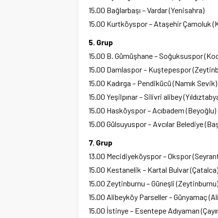
15.00 Bağlarbaşı – Vardar (Yenisahra)
15.00 Kurtköyspor – Ataşehir Çamoluk (
5. Grup
15.00 B. Gümüşhane – Soğuksuspor (Ko
15.00 Damlaspor – Kuştepespor (Zeytin
15.00 Kadırga – Pendikücü (Namık Sevik)
15.00 Yeşilpınar – Silivri alibey (Yıldıztaby
15.00 Hasköyspor – Acıbadem (Beyoğlu)
15.00 Gülsuyuspor – Avcılar Belediye (Ba
7. Grup
13.00 Mecidiyeköyspor – Okspor (Seyran
15.00 Kestanelik – Kartal Bulvar (Çatalca
15.00 Zeytinburnu – Güneşli (Zeytinburnu
15.00 Alibeyköy Parseller – Günyamaç (Al
15.00 İstinye – Esentepe Adıyaman (Çayır