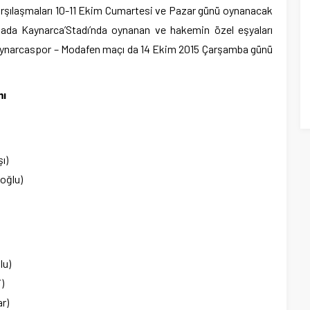
arşılaşmaları 10-11 Ekim Cumartesi ve Pazar günü oynanacak
ada Kaynarca’Stadı’nda oynanan ve hakemin özel eşyaları
 Kaynarcaspor – Modafen maçı da 14 Ekim 2015 Çarşamba günü
mı
ı)
oğlu)
lu)
)
ar)