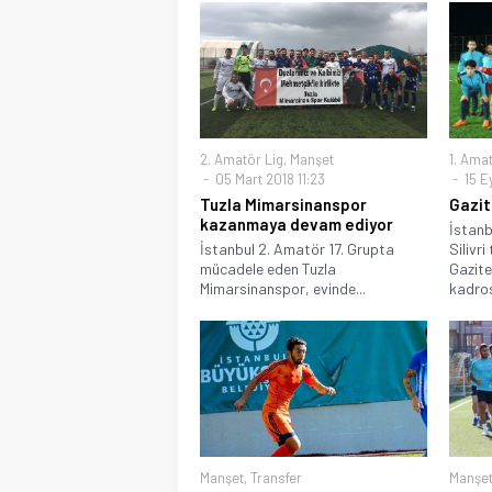
2. Amatör Lig
,
Manşet
1. Amat
05 Mart 2018 11:23
15 Ey
Tuzla Mimarsinanspor
Gazit
kazanmaya devam ediyor
İstanb
İstanbul 2. Amatör 17. Grupta
Silivri
mücadele eden Tuzla
Gazit
Mimarsinanspor, evinde...
kadros
Manşet
,
Transfer
Manşe