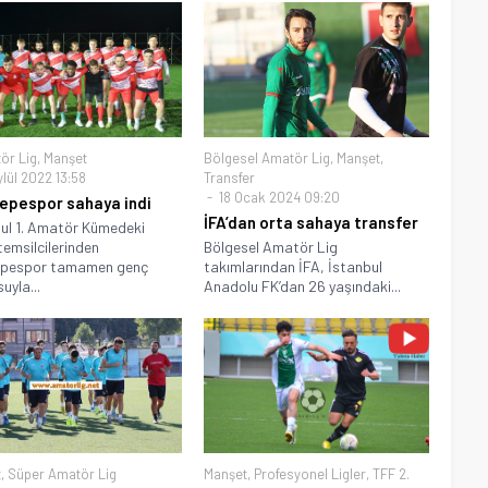
ör Lig
,
Manşet
Bölgesel Amatör Lig
,
Manşet
,
lül 2022 13:58
Transfer
18 Ocak 2024 09:20
epespor sahaya indi
İFA’dan orta sahaya transfer
ul 1. Amatör Kümedeki
 temsilcilerinden
Bölgesel Amatör Lig
epespor tamamen genç
takımlarından İFA, İstanbul
uyla...
Anadolu FK’dan 26 yaşındaki...
t
,
Süper Amatör Lig
Manşet
,
Profesyonel Ligler
,
TFF 2.