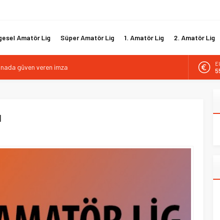
gesel Amatör Lig
Süper Amatör Lig
1. Amatör Lig
2. Amatör Lig
kanada güven veren imza
E
tif direktörlük görevine Mehmet Şahin getirildi
5
i hücum hattını güçlendirdi
A
6
biyle yola devam ediyor
gısız ile yeniden
ı
B
1
D
4