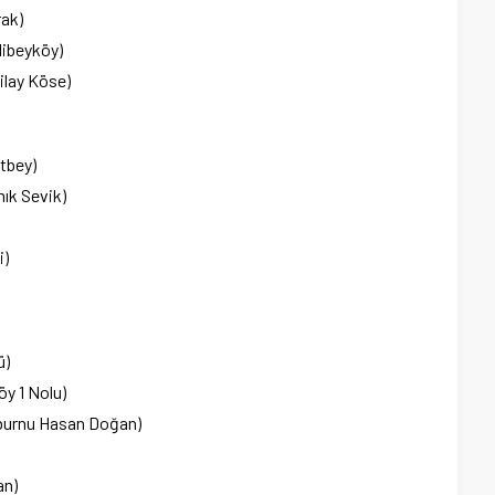
rak)
libeyköy)
ilay Köse)
tbey)
ık Sevik)
i)
ü)
öy 1 Nolu)
nburnu Hasan Doğan)
an)