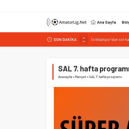
Ana Sayfa
Böl
İstiklalspor’dan sol 
SON DAKİKA
Paşabahçespor’da spor
İstanbul Gençlerbirliğ
Vardarspor teknik eki
Kuzeyin Kaplanları Kay
SAL 7. hafta program
Anasayfa
»
Manşet
»
SAL 7. hafta programı