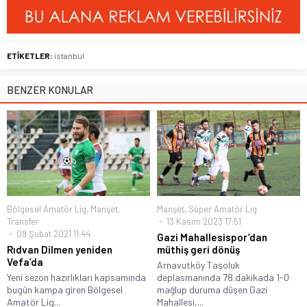
ETİKETLER:
istanbul
BENZER KONULAR
Bölgesel Amatör Lig
,
Manşet
,
Manşet
,
Süper Amatör Lig
Transfer
13 Kasım 2023 17:51
09 Şubat 2021 11:44
Gazi Mahallesispor’dan
Rıdvan Dilmen yeniden
müthiş geri dönüş
Vefa’da
Arnavutköy Taşoluk
Yeni sezon hazırlıkları kapsamında
deplasmanında 78.dakikada 1-0
bugün kampa giren Bölgesel
mağlup duruma düşen Gazi
Amatör Lig...
Mahallesi,...