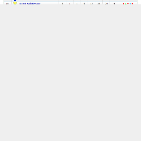
5. Grup
14:00 Eyüp Çırçır İmar
6-0
Bağcılar Evren (Alibeyköy)
14:00 Beylikdüzü 2011
0-6
Tozkoparan (Hadımköy)
15:30 Emirgan
3-0
Özgenspor (Çayırbaşı)
16:00 Şirintepe
10-0
Beştelsiz (Kağıthane Seyrantepe)
16:00 Mecidiyeköy Tayfun
1-3
Neslişah (Ayazağa Yusuf
Tunaoğlu)