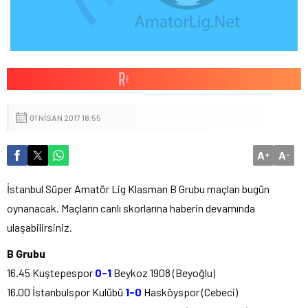
01 NISAN 2017 18:55
A
A
+
-
İstanbul Süper Amatör Lig Klasman B Grubu maçları bugün
oynanacak. Maçların canlı skorlarına haberin devamında
ulaşabilirsiniz.
B Grubu
16.45 Kuştepespor
0-1
Beykoz 1908 (Beyoğlu)
16.00 İstanbulspor Kulübü
1-0
Hasköyspor (Cebeci)