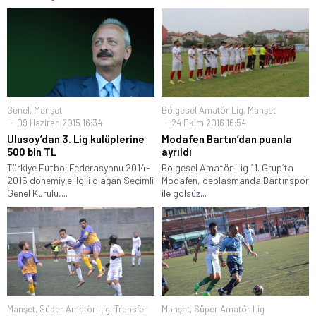
Genel
,
Manşet
Bölgesel Amatör Lig
,
Manşet
09 Haziran 2015 16:34
24 Ekim 2016 16:54
Ulusoy’dan 3. Lig kulüplerine
Modafen Bartın’dan puanla
500 bin TL
ayrıldı
Türkiye Futbol Federasyonu 2014-
Bölgesel Amatör Lig 11. Grup’ta
2015 dönemiyle ilgili olağan Seçimli
Modafen, deplasmanda Bartınspor
Genel Kurulu,...
ile golsüz...
Manşet
,
Süper Amatör Lig
,
Transfer
Manşet
,
Süper Amatör Lig