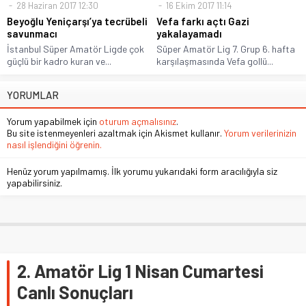
28 Haziran 2017 12:30
16 Ekim 2017 11:14
Beyoğlu Yeniçarşı’ya tecrübeli
Vefa farkı açtı Gazi
savunmacı
yakalayamadı
İstanbul Süper Amatör Ligde çok
Süper Amatör Lig 7. Grup 6. hafta
güçlü bir kadro kuran ve...
karşılaşmasında Vefa gollü...
YORUMLAR
Yorum yapabilmek için
oturum açmalısınız
.
Bu site istenmeyenleri azaltmak için Akismet kullanır.
Yorum verilerinizin
nasıl işlendiğini öğrenin.
Henüz yorum yapılmamış. İlk yorumu yukarıdaki form aracılığıyla siz
yapabilirsiniz.
2. Amatör Lig 1 Nisan Cumartesi
Canlı Sonuçları