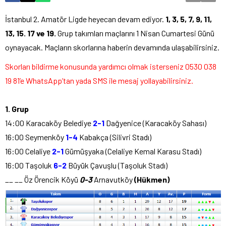
İstanbul 2. Amatör Ligde heyecan devam ediyor.
1, 3, 5, 7, 9, 11,
13, 15. 17 ve 19.
Grup takımları maçlarını 1 Nisan Cumartesi Günü
oynayacak. Maçların skorlarına haberin devamında ulaşabilirsiniz.
Skorları
b
ildirme
konusunda yardımcı olmak isterseniz 0530 038
19 81’e WhatsApp’tan yada SMS ile mesaj yollayabilirsiniz.
1. Grup
14:00 Karacaköy Belediye
2
-1
Dağyenice (Karacaköy Sahası)
16:00 Seymenköy
1-4
Kabakça (Silivri Stadı)
16:00 Celaliye
2-1
Gümüşyaka (Celaliye Kemal Karasu Stadı)
16:00 Taşoluk
6-2
Büyük Çavuşlu (Taşoluk Stadı)
__ __ Öz Örencik Köyü
0-3
Arnavutköy
(Hükmen)