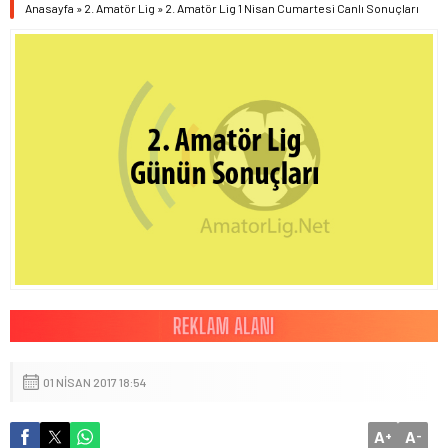
Anasayfa
»
2. Amatör Lig
»
2. Amatör Lig 1 Nisan Cumartesi Canlı Sonuçları
01 NISAN 2017 18:54
A
A
+
-