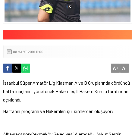
08 MART 2019 11:00
A
A
+
-
İstanbul Süper Amatör Lig Klasman A ve B Gruplarında dördüncü
hafta maçlarını yönetecek Hakemler, İl Hakem Kurulu tarafından
açıklandı.
Haftanın programı ve Hakemleri şu isimlerden oluşuyor:
Albayrakspor-Çekmeköy Belediyesi Alemdağ: Aykut Sergin