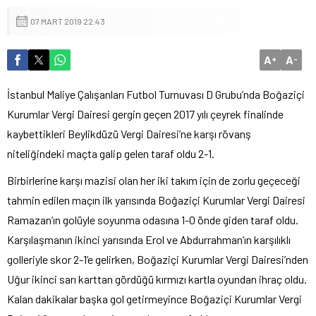
07 MART 2019 22:43
A
A
+
-
İstanbul Maliye Çalışanları Futbol Turnuvası D Grubu’nda Boğaziçi
Kurumlar Vergi Dairesi gergin geçen 2017 yılı çeyrek finalinde
kaybettikleri Beylikdüzü Vergi Dairesi’ne karşı rövanş
niteliğindeki maçta galip gelen taraf oldu 2-1.
Birbirlerine karşı mazisi olan her iki takım için de zorlu geçeceği
tahmin edilen maçın ilk yarısında Boğaziçi Kurumlar Vergi Dairesi
Ramazan’ın golüyle soyunma odasına 1-0 önde giden taraf oldu.
Karşılaşmanın ikinci yarısında Erol ve Abdurrahman’ın karşılıklı
golleriyle skor 2-1’e gelirken, Boğaziçi Kurumlar Vergi Dairesi’nden
Uğur ikinci sarı karttan gördüğü kırmızı kartla oyundan ihraç oldu.
Kalan dakikalar başka gol getirmeyince Boğaziçi Kurumlar Vergi