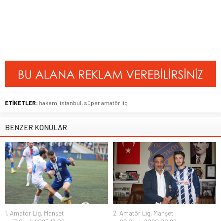
ETİKETLER:
hakem
,
istanbul
,
süper amatör lig
BENZER KONULAR
1. Amatör Lig
,
Manşet
2. Amatör Lig
,
Manşet