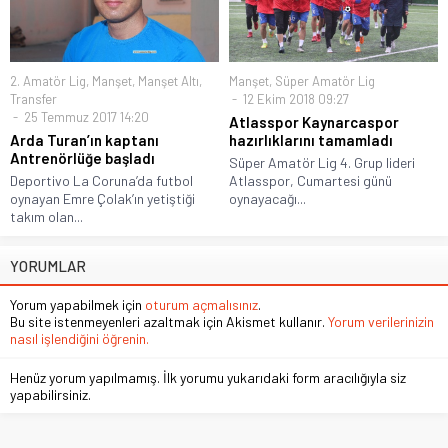
2. Amatör Lig
,
Manşet
,
Manşet Altı
,
Manşet
,
Süper Amatör Lig
Transfer
12 Ekim 2018 09:27
25 Temmuz 2017 14:20
Atlasspor Kaynarcaspor
Arda Turan’ın kaptanı
hazırlıklarını tamamladı
Antrenörlüğe başladı
Süper Amatör Lig 4. Grup lideri
Deportivo La Coruna’da futbol
Atlasspor, Cumartesi günü
oynayan Emre Çolak’ın yetiştiği
oynayacağı...
takım olan...
YORUMLAR
Yorum yapabilmek için
oturum açmalısınız
.
Bu site istenmeyenleri azaltmak için Akismet kullanır.
Yorum verilerinizin
nasıl işlendiğini öğrenin.
Henüz yorum yapılmamış. İlk yorumu yukarıdaki form aracılığıyla siz
yapabilirsiniz.