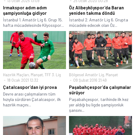
13 Ocak 2025 13:09
25 Ocak 2020 00:28
Irmakspor adım adım
Öz Alibeyköyspor’da Baran
şampiyonluğa gidiyor
yeniden takıma döndü
İstanbul 1. Amatör Lig 6. Grup 15.
İstanbul 2. Amatör Lig 6. Grupta
hafta mücadelesinde Kilyosspor...
mücadele edecek olan Öz...
Hazırlık Maçları
,
Manşet
,
TFF 3. Lig
Bölgesel Amatör Lig
,
Manşet
18 Ocak 2021 12:32
09 Şubat 2016 21:49
Çatalcaspor’dan iyi prova
Paşabahçespor’da çalışmalar
sürüyor
Devre arası çalışmalarını tüm
hızıyla sürdüren Çatalcaspor, ilk
Paşabahçespor, tarihinde ilk kez
hazırlık maçını...
yer aldığı bu ligde şampiyonluk
şansını...