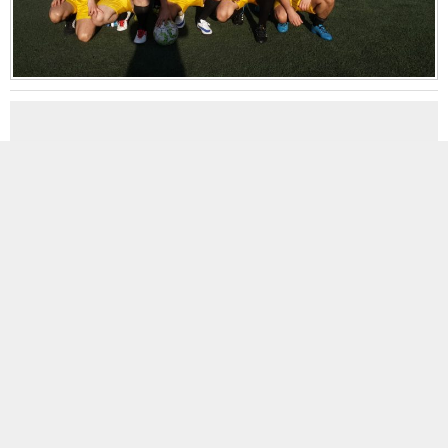
MOBİL REKLAM ALANI
2
| 2
BOĞAZİÇİ KURUMLAR VDM 2