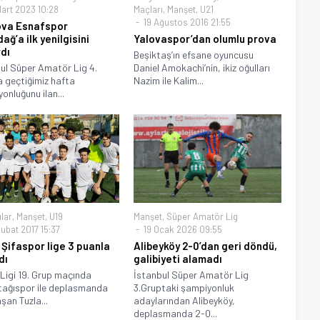
art 2023 10:28
Maçları
,
Manşet
,
U21
19 Ağustos 2016 21:55
ova Esnafspor
ağ’a ilk yenilgisini
Yalovaspor’dan olumlu prova
rdı
Beşiktaş’ın efsane oyuncusu
ul Süper Amatör Lig 4.
Daniel Amokachi’nin, ikiz oğulları
 geçtiğimiz hafta
Nazim ile Kalim...
onluğunu ilan...
ılar
,
Manşet
,
U19
Manşet
,
Süper Amatör Lig
ubat 2017 15:37
19 Ocak 2026 09:55
 Şifaspor lige 3 puanla
Alibeyköy 2-0’dan geri döndü,
dı
galibiyeti alamadı
Ligi 19. Grup maçında
İstanbul Süper Amatör Lig
ağıspor ile deplasmanda
3.Gruptaki şampiyonluk
şan Tuzla...
adaylarından Alibeyköy,
deplasmanda 2-0...