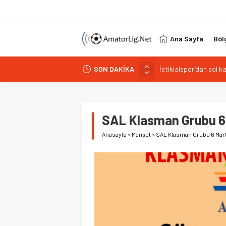
Ana Sayfa
Böl
İstiklalspor’dan sol 
SON DAKİKA
Paşabahçespor’da spor
İstanbul Gençlerbirliğ
Vardarspor teknik eki
Kuzeyin Kaplanları Kay
SAL Klasman Grubu 6 
Anasayfa
»
Manşet
»
SAL Klasman Grubu 6 Mart 