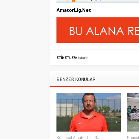
AmatorLig.Net
ETİKETLER:
istanbul
BENZER KONULAR
Bölgesel Amatör Lig
,
Manşet
Manşe