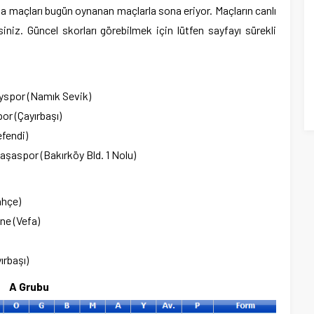
 maçları bugün oynanan maçlarla sona eriyor. Maçların canlı
iniz. Güncel skorları görebilmek için lütfen sayfayı sürekli
spor (Namık Sevik)
r (Çayırbaşı)
fendi)
şaspor (Bakırköy Bld. 1 Nolu)
ahçe)
ne (Vefa)
rbaşı)
bu