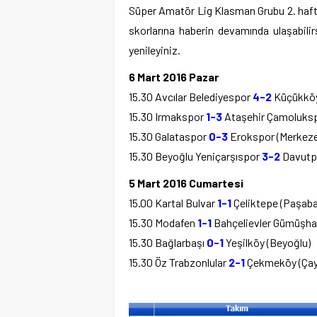
Süper Amatör Lig Klasman Grubu 2. hafta
skorlarına haberin devamında ulaşabilirs
yenileyiniz.
6 Mart 2016 Pazar
15.30 Avcılar Belediyespor
4-2
Küçükköy
15.30 Irmakspor
1-3
Ataşehir Çamolukspo
15.30 Galataspor
0-3
Erokspor (Merkeze
15.30 Beyoğlu Yeniçarşıspor
3-2
Davutpa
5 Mart 2016 Cumartesi
15.00 Kartal Bulvar
1-1
Çeliktepe (Paşab
15.30 Modafen
1-1
Bahçelievler Gümüşha
15.30 Bağlarbaşı
0-1
Yeşilköy (Beyoğlu)
15.30 Öz Trabzonlular
2-1
Çekmeköy (Çayı
A Gru