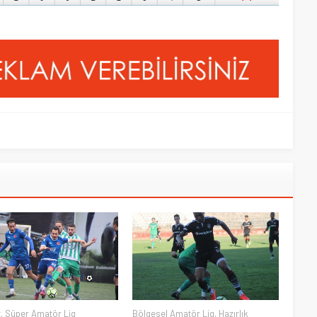
t
,
Süper Amatör Lig
Bölgesel Amatör Lig
,
Hazırlık