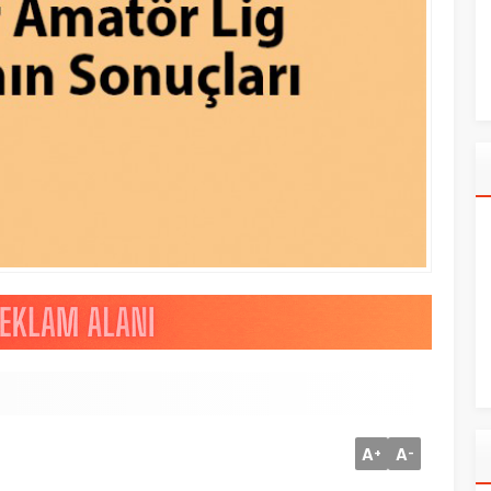
A
A
+
-