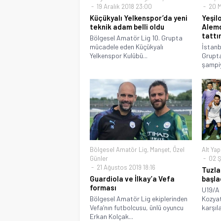
19 Aralık 2018 23:00
20 M
Küçükyalı Yelkenspor’da yeni
Yeşil
teknik adam belli oldu
Alemd
tattı
Bölgesel Amatör Lig 10. Grupta
mücadele eden Küçükyalı
İstanb
Yelkenspor Kulübü...
Grupta
şampiy
Bölgesel Amatör Lig
,
Manşet
,
Özel
Alt Yap
Günler
02 Ş
21 Ağustos 2019 18:16
Tuzla
Guardiola ve İlkay’a Vefa
başla
forması
U19/A 
Bölgesel Amatör Lig ekiplerinden
Kozyat
Vefa’nın futbolcusu, ünlü oyuncu
karşıla
Erkan Kolçak...