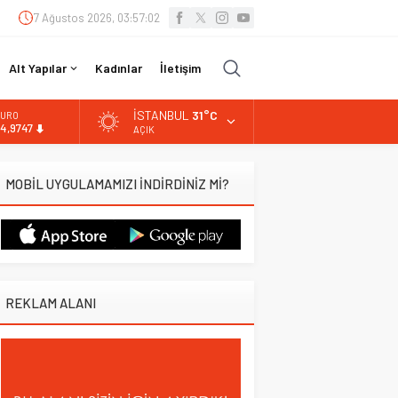
7 Ağustos 2026, 03:57:03
Alt Yapılar
Kadınlar
İletişim
İSTANBUL
31°C
URO
4,9747
AÇIK
LTIN
.499,25
MOBİL UYGULAMAMIZI İNDİRDİNİZ Mİ?
İST
3.798,82
OLAR
7,5921
REKLAM ALANI