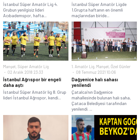
İstanbul Süper Amatör Lig 4.
İstanbul Süper Amatör Ligde
Grubun yenilgisiz lideri
1.Grupta haftanın en önemli
Acıbademspor, hafta...
maçlarından biride...
Manşet
,
Süper Amatör Lig
1. Amatör Lig
,
Manşet
,
Özel Günler
02 Aralık 2018 23:33
08 Temmuz 2021 10:06
İstanbul Ağrıspor bir engeli
Dağyenice halı sahası
daha aştı
yenilendi
İstanbul Süper Amatör lig 8. Grup
Çatalca’nın Dağyenice
lideri İstanbul Ağrıspor, kendi...
mahallesinde bulunan halı saha,
Çataca Belediyesi tarafından
yenilendi. ...