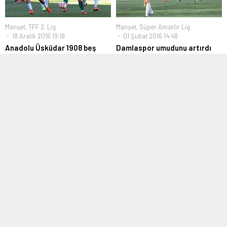
Manşet
,
TFF 2. Lig
Manşet
,
Süper Amatör Lig
18 Aralık 2016 19:18
01 Şubat 2016 14:48
Anadolu Üsküdar 1908 beş
Damlaspor umudunu artırdı
maç sonra kazandı
İstanbul Süper Amatör Lig 5. Grup
Spor Toto 2. Lig Beyaz Grup’un 17.
ekiplerinden Acıbademspor ile
haftasında Anadolu Üsküdar...
Damlaspor...
2. Amatör Lig
,
Manşet
Bölgesel Amatör Lig
,
Hazırlık
17 Mart 2020 10:04
Maçları
,
Manşet
,
TFF 3. Lig
23 Şubat 2023 16:37
Esenkent Gençlikspor zirveyi
karıştırdı
Silivrispor Velimeşe
karşısında tat verdi
İkinci Amatör Lig 2. Grupta
mücadele eden Selimpaşaspor ile
Bölgesel Amatör Lig 13. Grupta
Esenkent...
mücadele eden Silivrispor hazırlık