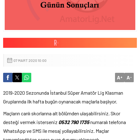
07 MART 2020 10:00
A
A
+
-
2019-2020 Sezonunda İstanbul Süper Amatör Lig Klasman
Gruplarında ilk hafta bugün oynanacak maçlarla başlıyor.
Maçların canlı skorlarına alt bölümden ulaşabilirsiniz. Skor
desteği vermek isterseniz
0532 790 1735
numaralı telefona
WhatsApp ve SMS ile mesaj yollayabilirsiniz. Maçlar
tamamlandıktan sonra puan durumu eklenecek.