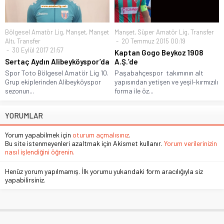
Bölgesel Amatör Lig
,
Manşet
,
Manşet
Manşet
,
Süper Amatör Lig
,
Transfer
Altı
,
Transfer
20 Temmuz 2015 00:19
30 Eylül 2017 21:57
Kaptan Gogo Beykoz 1908
Sertaç Aydın Alibeyköyspor’da
A.Ş.’de
Spor Toto Bölgesel Amatör Lig 10.
Paşabahçespor takımının alt
Grup ekiplerinden Alibeyköyspor
yapısından yetişen ve yeşil-kırmızılı
sezonun...
forma ile öz...
YORUMLAR
Yorum yapabilmek için
oturum açmalısınız
.
Bu site istenmeyenleri azaltmak için Akismet kullanır.
Yorum verilerinizin
nasıl işlendiğini öğrenin.
Henüz yorum yapılmamış. İlk yorumu yukarıdaki form aracılığıyla siz
yapabilirsiniz.