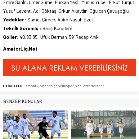
Emre Şahi̇n, Ömer Süme, Furkan Yeşi̇l, Yunus Yücel, Erkut Turgut,
Yusuf Levent, Adi̇l Göktaş, Orkun Akaydın, Oğulcan Çavuşoğlu
Yedekler :
Samet Çi̇men, Asim Nasuh Ezgi̇
Tekni̇k Sorumlu :
Barış Kurudere
Goller:
40,83,85 ‘ Ufuk Derman 59’ Recep Anık
AmatorLig.Net
ETİKETLER:
istanbul
,
nişanca gençlikspor
,
yeni özkartalspor
BENZER KONULAR