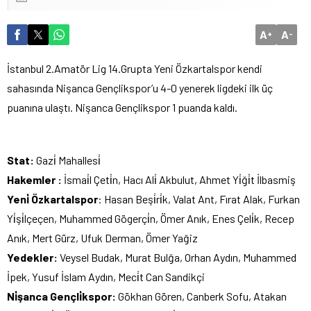
A
A
+
-
İstanbul 2.Amatör Lig 14.Grupta Yeni Özkartalspor kendi
sahasında Nişanca Gençlikspor’u 4-0 yenerek ligdeki ilk üç
puanına ulaştı. Nişanca Gençlikspor 1 puanda kaldı.
Stat:
Gazi̇ Mahallesi̇
Hakemler :
İsmai̇l Çeti̇n, Hacı Ali̇ Akbulut, Ahmet Yi̇ği̇t İlbasmiş
Yeni̇ Özkartalspor
: Hasan Beşi̇ri̇k, Valat Ant, Fırat Alak, Furkan
Yi̇şi̇lçeçen, Muhammed Gögerçi̇n, Ömer Anık, Enes Çeli̇k, Recep
Anık, Mert Gürz, Ufuk Derman, Ömer Yağiz
Yedekler:
Veysel Budak, Murat Bulğa, Orhan Aydın, Muhammed
İpek, Yusuf İslam Aydın, Meci̇t Can Sandikçi
Ni̇şanca Gençli̇kspor:
Gökhan Gören, Canberk Sofu, Atakan