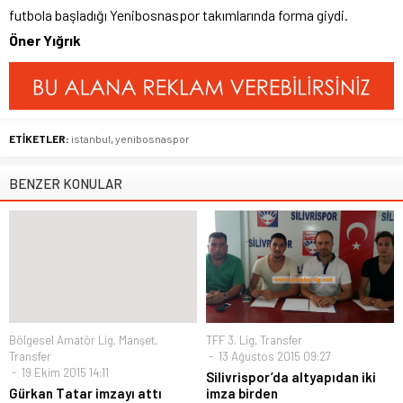
futbola başladığı Yenibosnaspor takımlarında forma giydi.
Öner Yığrık
ETİKETLER:
istanbul
,
yenibosnaspor
BENZER KONULAR
Bölgesel Amatör Lig
,
Manşet
,
TFF 3. Lig
,
Transfer
Transfer
13 Ağustos 2015 09:27
19 Ekim 2015 14:11
Silivrispor’da altyapıdan iki
Gürkan Tatar imzayı attı
imza birden