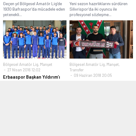
Geçen yıl Bölgesel Amatör Lig’de
Yeni sezon hazırlıklarını sürdüren
1930 Bafraspor’da mücadele eden
Silivrispor’da iki oyuncu ile
yetenekli...
profesyonel sözleşme...
Bölgesel Amatör Lig
,
Manşet
Bölgesel Amatör Lig
,
Manşet
,
27 Nisan 2016 12:02
Transfer
09 Haziran 2018 20:05
Erbaaspor Başkan Yıldırım’ı
ziyaret etti
Gaziosmanpaşaspor’da
Topgül yeniden görevde
Bölgesel Amatör Lig 4. Grubu’nu
şampiyon olarak tamamlayan ve
Bölgesel Amatör Lig ekiplerinden
Cumartesi...
Gaziosmanpaşaspor’da Teknik
Direktörlük görevine Akın Topgül...