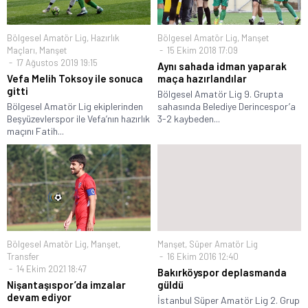
Bölgesel Amatör Lig
,
Hazırlık
Bölgesel Amatör Lig
,
Manşet
Maçları
,
Manşet
15 Ekim 2018 17:09
17 Ağustos 2019 19:15
Aynı sahada idman yaparak
Vefa Melih Toksoy ile sonuca
maça hazırlandılar
gitti
Bölgesel Amatör Lig 9. Grupta
Bölgesel Amatör Lig ekiplerinden
sahasında Belediye Derincespor’a
Beşyüzevlerspor ile Vefa’nın hazırlık
3-2 kaybeden...
maçını Fatih...
Bölgesel Amatör Lig
,
Manşet
,
Manşet
,
Süper Amatör Lig
Transfer
16 Ekim 2016 12:40
14 Ekim 2021 18:47
Bakırköyspor deplasmanda
Nişantaşıspor’da imzalar
güldü
devam ediyor
İstanbul Süper Amatör Lig 2. Grup