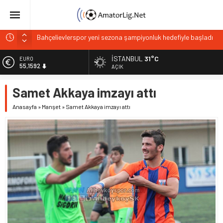
Bahçelievlerspor yeni sezona şampiyonluk hedefiyle başladı
Önder Baykuşak yeniden Beyoğlu Çukurspor’da
Kulaksız Okspor’da Burak Çelik’le yola devam
İSTANBUL
31°C
EURO
55,1592
AÇIK
Barış Şahin Beyoğlu Çukurspor’da göreve başladı
Tahtakale Kartalları’ndan Beşiktaş altyapısı’na anlamlı
ALTIN
Samet Akkaya imzayı attı
6.649,08
ziyaret
Anasayfa
»
Manşet
»
Samet Akkaya imzayı attı
BİST
13.879,11
DOLAR
47,7124