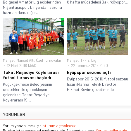
Bölgesel Amatör Lig ekiplerinden
6 hafta mücadelesi Bakırköyspor...
Nişantaşıspor, bir yandan sezona
hazırlanırken, diğer...
Manşet
,
Manşet Altı
,
Özel Turnuvalar
Manşet
,
TFF 2. Lig
12 Mart 2018 13:50
22 Temmuz 2015 21:20
Tokat Reşadiye Köylerarası
Eyüpspor sezonu açtı
futbol turnuvası başladı
Eyüpspor 2015-2016 futbol sezonu
Küçükçekmece Belediyesinin
hazırlıklarına Teknik Direktör
destekleri ile gerçekleşen
Hikmet Sevim gözetiminde...
geleneksel Tokat Reşadiye
Köylerarası 19....
YORUMLAR
Yorum yapabilmek için
oturum açmalısınız
.
Bu site istenmeyenleri azaltmak için Akismet kullanır.
Yorum verilerinizin