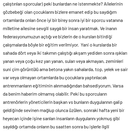
çalıştırılan sporcular) peki bunlardan ne istenmekte? Ailelerinin
gözbebeği olan çocuklarını bizlere emanet edip bu saydığım
ortamlarda onları önce iyi bir birey sonra iyi bir sporcu vatanına
milletine ailesine sevgili saygılı bir insan yaratmak. Ve inanın
federasyonumuzun açtığı ve bizlerin de o kursları bitirdiği
çalışmalarda böyle bir eğitim verilmiyor. Yani o kurslarda bir
sahada dört veya iki takımın çalıştığı akşam yediden sonra ışıkları
yanan veya çoğu kez yarı yanan, suları veya akmayan, zeminleri
suni çim görüntülü ama betona yakın sahalarda, top, yelek ve sair
var veya olmayan ortamlarda bu çocuklara yaptırılacak
antrenmanların eğitiminin alınmadığından bahsediyorum. Varsa
da benim haberim olmamış olabilir. Peki bu sporcuların
antrenörlerin yöneticilerin başkan vs bunların duygularının galip
geldiğinde sevinen mağlup olunca üzülen, sonraki hafta yeni bir
heyecan içinde işine sarılan insanların duygularını yokmuş gibi
sayıldığı ortamda onların bu saatten sonra bu işlerle ilgili