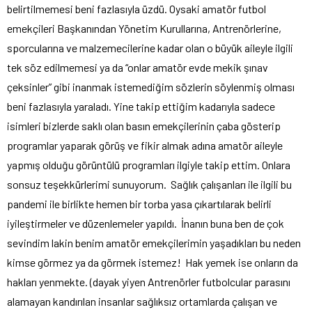
belirtilmemesi beni fazlasıyla üzdü. Oysaki amatör futbol
emekçileri Başkanından Yönetim Kurullarına, Antrenörlerine,
sporcularına ve malzemecilerine kadar olan o büyük aileyle ilgili
tek söz edilmemesi ya da “onlar amatör evde mekik şınav
çeksinler” gibi inanmak istemediğim sözlerin söylenmiş olması
beni fazlasıyla yaraladı. Yine takip ettiğim kadarıyla sadece
isimleri bizlerde saklı olan basın emekçilerinin çaba gösterip
programlar yaparak görüş ve fikir almak adına amatör aileyle
yapmış olduğu görüntülü programları ilgiyle takip ettim. Onlara
sonsuz teşekkürlerimi sunuyorum. Sağlık çalışanları ile ilgili bu
pandemi ile birlikte hemen bir torba yasa çıkartılarak belirli
iyileştirmeler ve düzenlemeler yapıldı. İnanın buna ben de çok
sevindim lakin benim amatör emekçilerimin yaşadıkları bu neden
kimse görmez ya da görmek istemez! Hak yemek ise onların da
hakları yenmekte. (dayak yiyen Antrenörler futbolcular parasını
alamayan kandırılan insanlar sağlıksız ortamlarda çalışan ve