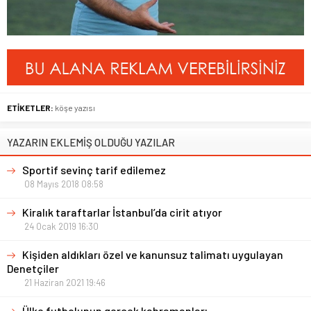
ETİKETLER:
köşe yazısı
YAZARIN EKLEMİŞ OLDUĞU YAZILAR
Sportif sevinç tarif edilemez
08 Mayıs 2018 08:58
Kiralık taraftarlar İstanbul’da cirit atıyor
24 Ocak 2019 16:30
Kişiden aldıkları özel ve kanunsuz talimatı uygulayan
Denetçiler
21 Haziran 2021 19:46
Ülke futbolunun gerçek kahramanları