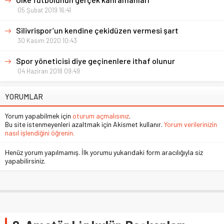
05 Şubat 2019 16:41
Silivrispor’un kendine çekidüzen vermesi şart
30 Kasım 2020 10:43
Spor yöneticisi diye geçinenlere ithaf olunur
04 Haziran 2018 09:49
YORUMLAR
Yorum yapabilmek için
oturum açmalısınız
.
Bu site istenmeyenleri azaltmak için Akismet kullanır.
Yorum verilerinizin
nasıl işlendiğini öğrenin.
Henüz yorum yapılmamış. İlk yorumu yukarıdaki form aracılığıyla siz
yapabilirsiniz.