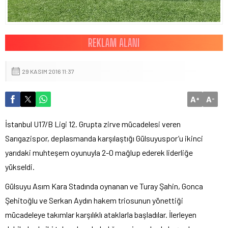
29 KASIM 2016 11:37
A
A
+
-
İstanbul U17/B Ligi 12. Grupta zirve mücadelesi veren
Sarıgazispor, deplasmanda karşılaştığı Gülsuyuspor’u ikinci
yarıdaki muhteşem oyunuyla 2-0 mağlup ederek liderliğe
yükseldi.
Gülsuyu Asım Kara Stadında oynanan ve Turay Şahin, Gonca
Şehitoğlu ve Serkan Aydın hakem triosunun yönettiği
mücadeleye takımlar karşılıklı ataklarla başladılar. İlerleyen