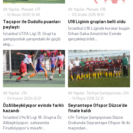
Alt Yapılar
,
Manşet
,
U17
Alt Yapılar
,
Manşet
,
U16
10 Nisan 2025 12:48
03 Aralık 2015 16:51
Taçspor ile Dudullu puanları
U16 Liginin grupları belli oldu
paylaştı
İstanbul U16 Liginde kuralar bugün
İstanbul U17/A Ligi 13. Grup’ta
Orhan Saka Amatörler Evinde
şampiyonluk yarışındaki iki güçlü
gerçekleştirildi....
ekip,...
Alt Yapılar
,
U14
Alt Yapılar
,
Türkiye Şampiyonası
,
U14
04 Kasım 2024 12:01
14 Mayıs 2016 22:21
ÖzAlibeyköyspor evinde farklı
Seyrantepe Ofspor Düzce’de
kazandı
finale kaldı
İstanbul U14/B Ligi 18. Grupta Öz
U14 Türkiye Şampiyonası Düzce
Alibeyköyspor, sahasında
Grubunda Seyrantepe Ofspor ilk iki
Firuzköyspor’u misafir...
maçından...