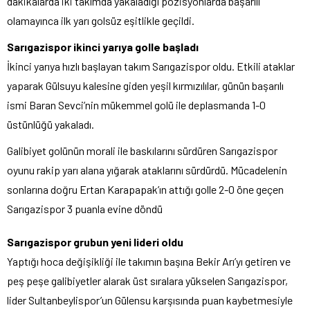
dakikalarda iki takımda yakaladığı pozisyonlarda başarılı
olamayınca ilk yarı golsüz eşitlikle geçildi.
Sarıgazispor ikinci yarıya golle başladı
İkinci yarıya hızlı başlayan takım Sarıgazispor oldu. Etkili ataklar
yaparak Gülsuyu kalesine giden yeşil kırmızılılar, günün başarılı
ismi Baran Sevci’nin mükemmel golü ile deplasmanda 1-0
üstünlüğü yakaladı.
Galibiyet golünün morali ile baskılarını sürdüren Sarıgazispor
oyunu rakip yarı alana yığarak ataklarını sürdürdü. Mücadelenin
sonlarına doğru Ertan Karapapak’ın attığı golle 2-0 öne geçen
Sarıgazispor 3 puanla evine döndü
Sarıgazispor grubun yeni lideri oldu
Yaptığı hoca değişikliği ile takımın başına Bekir Arı’yı getiren ve
peş peşe galibiyetler alarak üst sıralara yükselen Sarıgazispor,
lider Sultanbeylispor’un Gülensu karşısında puan kaybetmesiyle