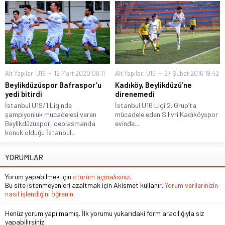
Alt Yapılar
,
U19
12 Mart 2020 08:11
Alt Yapılar
,
U16
27 Şubat 2016 19:42
Beylikdüzüspor Bafraspor’u
Kadıköy, Beylikdüzü’ne
yedi bitirdi
direnemedi
İstanbul U19/1.Liginde
İstanbul U16 Ligi 2. Grup’ta
şampiyonluk mücadelesi veren
mücadele eden Silivri Kadıköyspor
Beylikdüzüspor, deplasmanda
evinde...
konuk olduğu İstanbul...
YORUMLAR
Yorum yapabilmek için
oturum açmalısınız
.
Bu site istenmeyenleri azaltmak için Akismet kullanır.
Yorum verilerinizin
nasıl işlendiğini öğrenin.
Henüz yorum yapılmamış. İlk yorumu yukarıdaki form aracılığıyla siz
yapabilirsiniz.