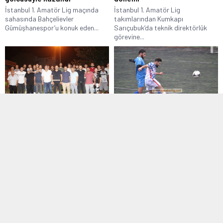
İstanbul 1. Amatör Lig maçında
İstanbul 1. Amatör Lig
sahasında Bahçelievler
takımlarından Kumkapı
Gümüşhanespor’u konuk eden...
Sarıçubuk’da teknik direktörlük
görevine...
1. Amatör Lig
,
Manşet
,
Manşet Altı
1. Amatör Lig
,
Manşet
03 Ağustos 2018 11:22
16 Aralık 2016 10:38
Çalkaya: Süper Amatör Lige
Mimarsinanspor rövanşı aldı
geri döneceğiz
İlk maçta 3-2 mağlup olduğu
İstanbul 1. Amatör Lig ekiplerinden
Örnektepespor ile sahasında
Çapaspor’da sporcular ve teknik
karşılaşan Mimarsinan...
kadro,...