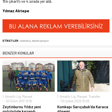
15’e çıkarttı ve 4.sırada yer aldı.
Yılmaz Aktepe
ETİKETLER:
istanbul
,
kanaryaspor
BENZER KONULAR
1. Amatör Lig
,
Manşet
1. Amatör Lig
,
Manşet
,
Transfer
03 Ekim 2017 21:18
03 Şubat 2022 15:05
Zeytinburnu Yıldız yeni
Kumkapı Sarıçubuk’da Karaca
golcüsüyle kazandı
dönemi