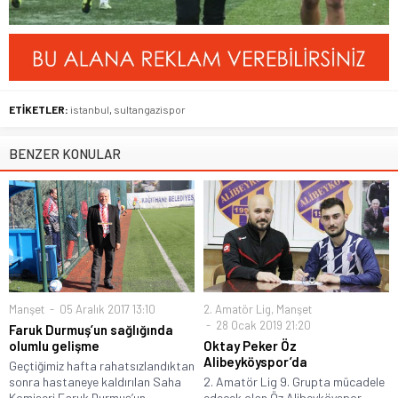
ETİKETLER:
istanbul
,
sultangazispor
BENZER KONULAR
Manşet
05 Aralık 2017 13:10
2. Amatör Lig
,
Manşet
28 Ocak 2019 21:20
Faruk Durmuş’un sağlığında
olumlu gelişme
Oktay Peker Öz
Alibeyköyspor’da
Geçtiğimiz hafta rahatsızlandıktan
sonra hastaneye kaldırılan Saha
2. Amatör Lig 9. Grupta mücadele
Komiseri Faruk Durmuş’un...
edecek olan Öz Alibeyköyspor...