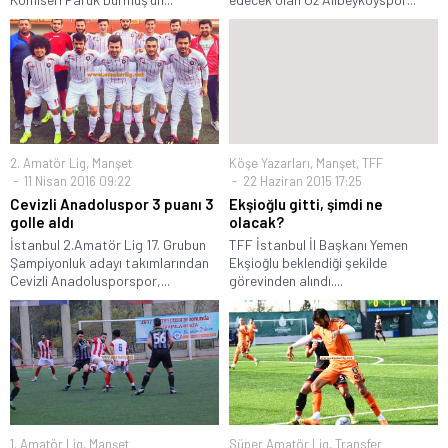
2. Amatör Lig
,
Manşet
Köşe Yazarları
,
Manşet
,
TFF
11 Nisan 2016 09:22
22 Haziran 2015 17:25
Cevizli Anadoluspor 3 puanı 3
Ekşioğlu gitti, şimdi ne
golle aldı
olacak?
İstanbul 2.Amatör Lig 17. Grubun
TFF İstanbul İl Başkanı Yemen
Şampiyonluk adayı takımlarından
Ekşioğlu beklendiği şekilde
Cevizli Anadolusporspor,...
görevinden alındı....
1. Amatör Lig
,
Manşet
Süper Amatör Lig
,
Transfer