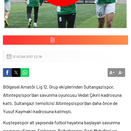
12 OCAK 2017 22:19
A
A
+
-
Bölgesel Amatör Lig 12. Grup ekiplerinden Sultangazispor,
Altıntepsispor’dan savunma oyuncusu Vedat Çıkın’ı kadrosuna
kattı. Sultangazi temsilcisi Altıntepsispor’dan daha önce de
Yusuf Kaymak’ı kadrosuna katmıştı.
Kuştepespor alt yapısında futbol hayatına başlayan savunma
oyuncusu Sarıyer, Erokspor, Bağcılarspor, Gazi Mahallesi ve