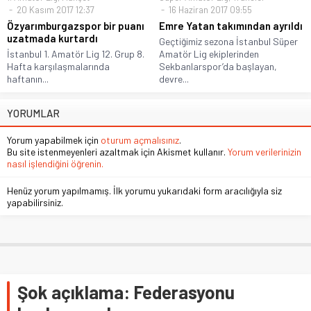
20 Kasım 2017 12:37
16 Haziran 2017 09:55
Özyarımburgazspor bir puanı
Emre Yatan takımından ayrıldı
uzatmada kurtardı
Geçtiğimiz sezona İstanbul Süper
İstanbul 1. Amatör Lig 12. Grup 8.
Amatör Lig ekiplerinden
Hafta karşılaşmalarında
Sekbanlarspor’da başlayan,
haftanın...
devre...
YORUMLAR
Yorum yapabilmek için
oturum açmalısınız
.
Bu site istenmeyenleri azaltmak için Akismet kullanır.
Yorum verilerinizin
nasıl işlendiğini öğrenin.
Henüz yorum yapılmamış. İlk yorumu yukarıdaki form aracılığıyla siz
yapabilirsiniz.
Şok açıklama: Federasyonu