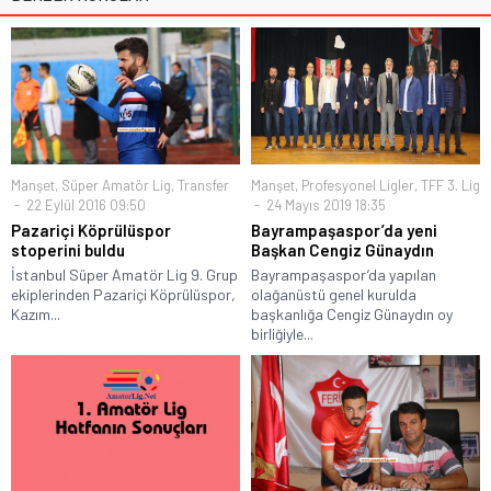
Manşet
,
Süper Amatör Lig
,
Transfer
Manşet
,
Profesyonel Ligler
,
TFF 3. Lig
22 Eylül 2016 09:50
24 Mayıs 2019 18:35
Pazariçi Köprülüspor
Bayrampaşaspor’da yeni
stoperini buldu
Başkan Cengiz Günaydın
İstanbul Süper Amatör Lig 9. Grup
Bayrampaşaspor’da yapılan
ekiplerinden Pazariçi Köprülüspor,
olağanüstü genel kurulda
Kazım...
başkanlığa Cengiz Günaydın oy
birliğiyle...