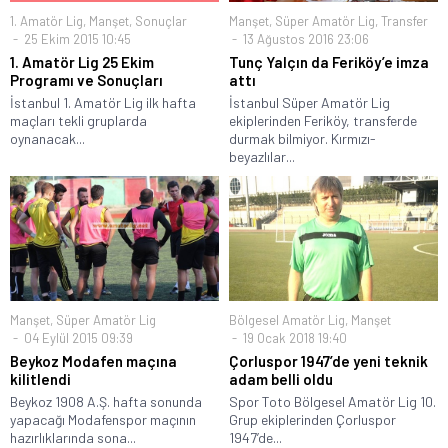
1. Amatör Lig
,
Manşet
,
Sonuçlar
Manşet
,
Süper Amatör Lig
,
Transfer
25 Ekim 2015 10:45
13 Ağustos 2016 23:06
1. Amatör Lig 25 Ekim
Tunç Yalçın da Feriköy’e imza
Programı ve Sonuçları
attı
İstanbul 1. Amatör Lig ilk hafta
İstanbul Süper Amatör Lig
maçları tekli gruplarda
ekiplerinden Feriköy, transferde
oynanacak...
durmak bilmiyor. Kırmızı-
beyazlılar...
Manşet
,
Süper Amatör Lig
Bölgesel Amatör Lig
,
Manşet
04 Eylül 2015 09:39
19 Ocak 2018 19:40
Beykoz Modafen maçına
Çorluspor 1947’de yeni teknik
kilitlendi
adam belli oldu
Beykoz 1908 A.Ş. hafta sonunda
Spor Toto Bölgesel Amatör Lig 10.
yapacağı Modafenspor maçının
Grup ekiplerinden Çorluspor
hazırlıklarında sona...
1947’de...