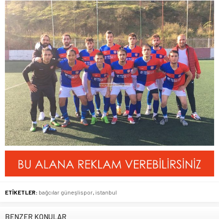
ETİKETLER:
bağcılar güneşlispor
,
istanbul
BENZER KONULAR