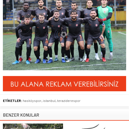
ETİKETLER:
hasköyspor
,
istanbul
,
teraziderespor
BENZER KONULAR