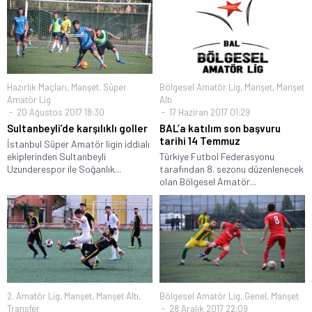
Hazırlık Maçları
,
Manşet
,
Süper
Bölgesel Amatör Lig
,
Manşet
,
Manşet
Amatör Lig
Altı
20 Ağustos 2017 18:30
17 Haziran 2017 01:29
Sultanbeyli’de karşılıklı goller
BAL’a katılım son başvuru
tarihi 14 Temmuz
İstanbul Süper Amatör ligin iddialı
ekiplerinden Sultanbeyli
Türkiye Futbol Federasyonu
Uzunderespor ile Soğanlık...
tarafından 8. sezonu düzenlenecek
olan Bölgesel Amatör...
2. Amatör Lig
,
Manşet
,
Manşet Altı
,
Bölgesel Amatör Lig
,
Genel
,
Manşet
Transfer
28 Aralık 2017 22:09