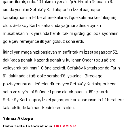
garantilemiş oldu. 10 takımın yer aldığı 4. Grupta 18 puanla 6.
sırada yer alan Sefaköy Kartalspor’un İzzetpaşaspor
karşılaşmasına 1-1 berabere kalarak ligde kalması kesinleşmiş
oldu. Sefaköy Kartal sahasında yağmur atlında oynan
müsabakanın ilk yarsında her iki takım girdiği gol pozisyonlarını
gole çeviremeyince ilk yarı golsüz sona erdi.
İkinci yarı maça hızlı başlayan misafir takım İzzetpaşaspor 52.
dakikada penaltı kazandı penaltıyı kullanan Önder topu ağlara
yollayarak takımını 1-0 öne geçirdi. Sefaköy Kartalspor ‘da Fatih
61. dakikada attığı golle beraberliği yakaladı. Birçok gol
pozisyonunu da değerlendiremeyen Sefaköy Kartalspor kendi
saha ve seyircisi önünde 1 puan alarak puanını 18’e çıkardı.
Sefaköy Kartal spor, İzzetpaşaspor karşılaşmasında 1-1 berabere
kalarak ligde kalması kesinleşmiş oldu.
Yılmaz Aktepe
Daha fazla fotoğraf için
TIKLAYINIZ