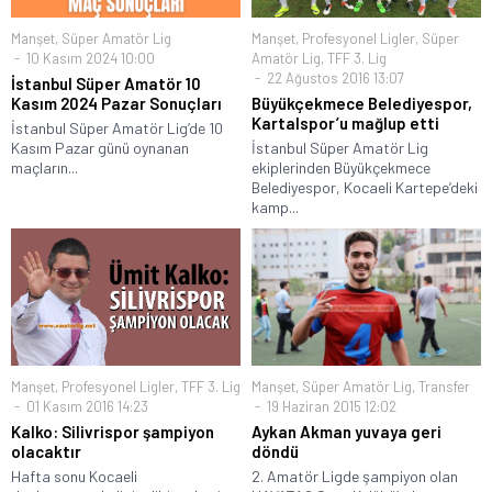
Manşet
,
Süper Amatör Lig
Manşet
,
Profesyonel Ligler
,
Süper
10 Kasım 2024 10:00
Amatör Lig
,
TFF 3. Lig
22 Ağustos 2016 13:07
İstanbul Süper Amatör 10
Kasım 2024 Pazar Sonuçları
Büyükçekmece Belediyespor,
Kartalspor’u mağlup etti
İstanbul Süper Amatör Lig’de 10
Kasım Pazar günü oynanan
İstanbul Süper Amatör Lig
maçların...
ekiplerinden Büyükçekmece
Belediyespor, Kocaeli Kartepe’deki
kamp...
Manşet
,
Profesyonel Ligler
,
TFF 3. Lig
Manşet
,
Süper Amatör Lig
,
Transfer
01 Kasım 2016 14:23
19 Haziran 2015 12:02
Kalko: Silivrispor şampiyon
Aykan Akman yuvaya geri
olacaktır
döndü
Hafta sonu Kocaeli
2. Amatör Ligde şampiyon olan