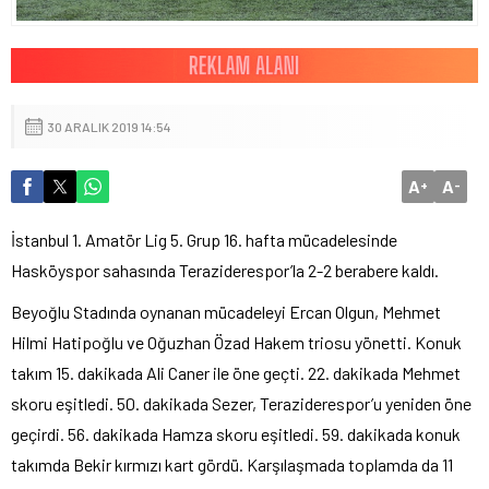
30 ARALIK 2019 14:54
A
A
+
-
İstanbul 1. Amatör Lig 5. Grup 16. hafta mücadelesinde
Hasköyspor sahasında Teraziderespor’la 2-2 berabere kaldı.
Beyoğlu Stadında oynanan mücadeleyi Ercan Olgun, Mehmet
Hilmi Hatipoğlu ve Oğuzhan Özad Hakem triosu yönetti. Konuk
takım 15. dakikada Ali Caner ile öne geçti. 22. dakikada Mehmet
skoru eşitledi. 50. dakikada Sezer, Teraziderespor’u yeniden öne
geçirdi. 56. dakikada Hamza skoru eşitledi. 59. dakikada konuk
takımda Bekir kırmızı kart gördü. Karşılaşmada toplamda da 11