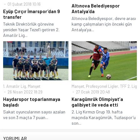
01 Şubat 2018 10:16
Altınova Belediyespor
Eyüp Çırçır İmarspor’dan 9
Antalya’da
transfer
Altınova Belediyespor, devre arası
Teknik Direktörlük görevine
kamp çalışmaları için önceki gün
yeniden Yaşar Tezel’i getiren 2.
Antalya’ya...
Amatör Lig...
1. Amatör Lig
,
Manşet
Manşet
,
Profesyonel Ligler
,
TFF 2. Lig
26 Nisan 2022 18:29
27 Ocak 2019 20:48
Haydarspor toparlanmaya
Karagümrük Olimpiyat’a
başladı
galibiyet ile veda etti
Sakat oyuncularının sayısı azalan
2. Lig Kırmızı Grup 19. hafta
ve son 3 maçta 7 puan...
maçında Karagümrük, Tuzlaspor’u
son...
YORUMLAR