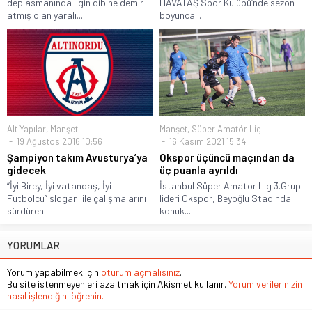
deplasmanında ligin dibine demir
HAVATAŞ Spor Kulübü’nde sezon
atmış olan yaralı...
boyunca...
Alt Yapılar
,
Manşet
Manşet
,
Süper Amatör Lig
19 Ağustos 2016 10:56
16 Kasım 2021 15:34
Şampiyon takım Avusturya’ya
Okspor üçüncü maçından da
gidecek
üç puanla ayrıldı
“İyi Birey, İyi vatandaş, İyi
İstanbul Süper Amatör Lig 3.Grup
Futbolcu” sloganı ile çalışmalarını
lideri Okspor, Beyoğlu Stadında
sürdüren...
konuk...
YORUMLAR
Yorum yapabilmek için
oturum açmalısınız
.
Bu site istenmeyenleri azaltmak için Akismet kullanır.
Yorum verilerinizin
nasıl işlendiğini öğrenin.