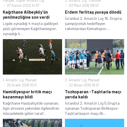
Manşet
,
Süper Amatör Lig
2. Amatör Lig
,
Transfer
07 Kasım 2022 14:37
03 Mart 2016 08:57
Kağıthane Alibeyköy’ün
Erdem Yerlitaş yuvaya döndü
yenilmezliğine son verdi
İstanbul 2. Amatör Lig 16. Grupta
Ligde oynadığı 4 maçta galibiyet
şampiyonluk hedefleyen
yüzü göremeyen Kağıthanespor,
takımlardan Kemahspor,...
oynadığı 4...
1. Amatör Lig
,
Manşet
2. Amatör Lig
,
Manşet
26 Aralık 2016 10:11
22 Nisan 2019 18:21
Hamidiyespor kritik maçı
Tozkoparan -Taşlıtarla maçı
kazanmayı bildi
yarıda kaldı
Kağıthane Hasbahçe’de oynanan,
İstanbul 2. Amatör Lig 5.Grupta
ligin zirvesini yakından ilgilendiren
oynanan Tozkoparan Birlikspor-
mücadelede gülen taraf...
Taşlıtarlaspor maçı ilk...