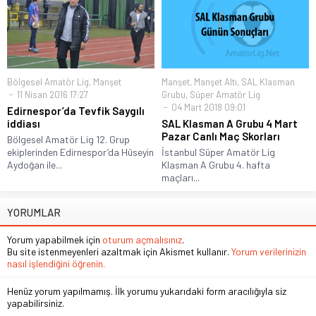
Bölgesel Amatör Lig
,
Manşet
Manşet
,
Manşet Altı
,
SAL Klasman
11 Nisan 2016 17:27
Grubu
,
Süper Amatör Lig
04 Mart 2018 09:01
Edirnespor’da Tevfik Saygılı
iddiası
SAL Klasman A Grubu 4 Mart
Pazar Canlı Maç Skorları
Bölgesel Amatör Lig 12. Grup
ekiplerinden Edirnespor’da Hüseyin
İstanbul Süper Amatör Lig
Aydoğan ile...
Klasman A Grubu 4. hafta
maçları...
YORUMLAR
Yorum yapabilmek için
oturum açmalısınız
.
Bu site istenmeyenleri azaltmak için Akismet kullanır.
Yorum verilerinizin
nasıl işlendiğini öğrenin.
Henüz yorum yapılmamış. İlk yorumu yukarıdaki form aracılığıyla siz
yapabilirsiniz.