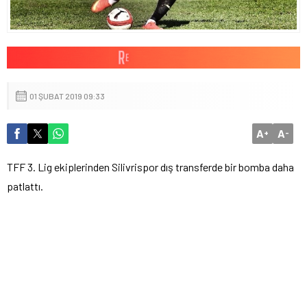
01 ŞUBAT 2019 09:33
A
A
+
-
TFF 3. Lig ekiplerinden Silivrispor dış transferde bir bomba daha
patlattı.