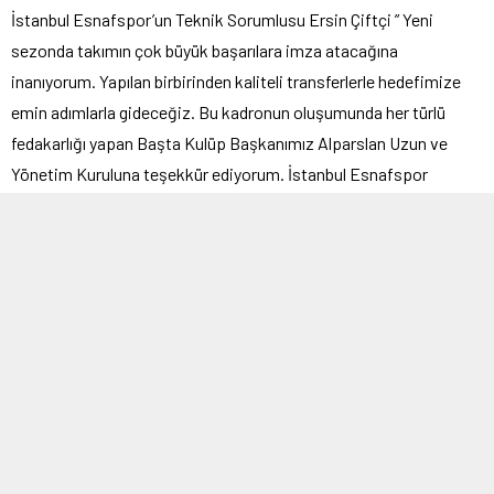
İstanbul Esnafspor’un Teknik Sorumlusu Ersin Çiftçi ” Yeni
sezonda takımın çok büyük başarılara imza atacağına
inanıyorum. Yapılan birbirinden kaliteli transferlerle hedefimize
emin adımlarla gideceğiz. Bu kadronun oluşumunda her türlü
fedakarlığı yapan Başta Kulüp Başkanımız Alparslan Uzun ve
Yönetim Kuruluna teşekkür ediyorum. İstanbul Esnafspor
tecrübeli ve birbirine kenetlenmiş kadrosuyla bu sezon özlenen
şampiyonluk hedefine ulaşacaktır ” dedi.
Murat Nazik