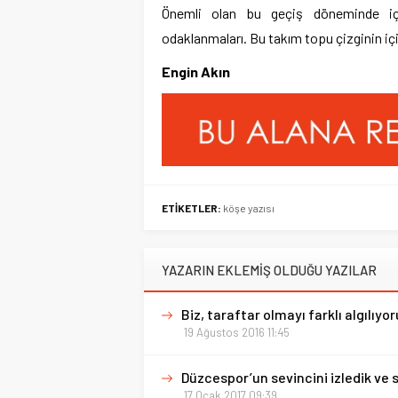
Önemli olan bu geçiş döneminde içerd
odaklanmaları. Bu takım topu çizginin iç
Engin Akın
ETİKETLER:
köşe yazısı
YAZARIN EKLEMİŞ OLDUĞU YAZILAR
Biz, taraftar olmayı farklı algılıyo
19 Ağustos 2016 11:45
Düzcespor’un sevincini izledik ve s
17 Ocak 2017 09:39