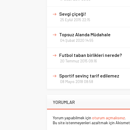
Sevgi çiçeği!
25 Eylül 2015 22:15
Topsuz Alanda Müdahale
04 Şubat 2020 14:55
Futbol taban birlikleri nerede?
20 Temmuz 2015 09:16
Sportif sevinç tarif edilemez
08 Mayıs 2018 08:58
YORUMLAR
Yorum yapabilmek için
oturum açmalısınız
.
Bu site istenmeyenleri azaltmak için Akismet 