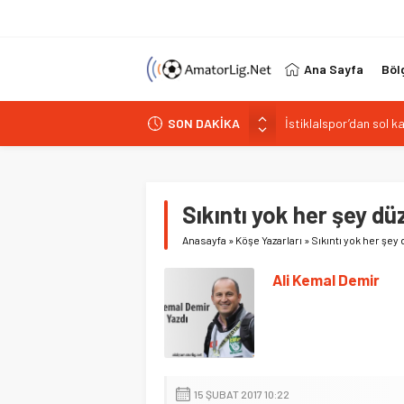
Ana Sayfa
Böl
İstiklalspor’dan sol 
SON DAKİKA
Paşabahçespor’da spor
İstanbul Gençlerbirliğ
Vardarspor teknik eki
Sıkıntı yok her şey d
Kuzeyin Kaplanları Kay
Anasayfa
»
Köşe Yazarları
»
Sıkıntı yok her şey
Ali Kemal Demir
15 ŞUBAT 2017 10:22