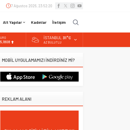
7 Ağustos 2026, 23:52:21
Alt Yapılar
Kadınlar
İletişim
İSTANBUL
31°C
URO
5,1808
AZ BULUTLU
LTIN
.662,82
MOBİL UYGULAMAMIZI İNDİRDİNİZ Mİ?
İST
3.779,39
OLAR
7,6961
REKLAM ALANI