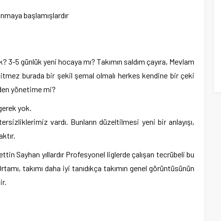
anmaya başlamışlardır
k? 3-5 günlük yeni hocaya mı? Takımın saldım çayıra, Mevlam
 gitmez burada bir şekil şemal olmalı herkes kendine bir çeki
eden yönetime mi?
gerek yok.
ersizliklerimiz vardı. Bunların düzeltilmesi yeni bir anlayışı,
ktır.
ttin Sayhan yıllardır Profesyonel liglerde çalışan tecrübeli bu
. Ortamı, takımı daha iyi tanıdıkça takımın genel görüntüsünün
r.