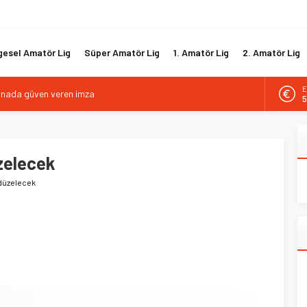
gesel Amatör Lig
Süper Amatör Lig
1. Amatör Lig
2. Amatör Lig
E
kanada güven veren imza
5
tif direktörlük görevine Mehmet Şahin getirildi
A
6
i hücum hattını güçlendirdi
biyle yola devam ediyor
üzelecek
B
1
gısız ile yeniden
 düzelecek
D
4