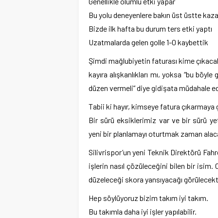
Genellikle olumlu etki yapar
Bu yolu deneyenlere bakın üst üstte kaz
Bizde ilk hafta bu durum ters etki yaptı
Uzatmalarda gelen golle 1-0 kaybettik
Şimdi mağlubiyetin faturası kime çıkaca
kayıra alışkanlıkları mı, yoksa “bu böyle
düzen vermeli” diye gidişata müdahale 
Tabii ki hayır, kimseye fatura çıkarmaya 
Bir sürü eksiklerimiz var ve bir sürü yet
yeni bir planlamayı oturtmak zaman alaca
Silivrispor’un yeni Teknik Direktörü Fahre
işlerin nasıl çözüleceğini bilen bir isim
düzeleceği skora yansıyacağı görülecekti
Hep söylüyoruz bizim takım iyi takım.
Bu takımla daha iyi işler yapılabilir.