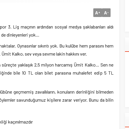
A
A
+
-
or 3. Lig maçının ardından sosyal medya şaklabanları aldı
ni de dinleyenleri yok…
namaktalar. Oynasınlar sıkıntı yok. Bu kulübe hem parasını hem
 Ümit Kalko, sev veya sevme lakin hakkını ver.
süreçte yaklaşık 2,5 milyon harcamış Ümit Kalko… Sen ne
iğinde bile 10 TL olan bilet parasına muhalefet edip 5 TL
übüne geçmemiş zavallıların, konuların derinliğini bilmeden
ylemler savunduğumuz kişilere zarar veriyor. Bunu da bilin
liği kaçınılmazdır