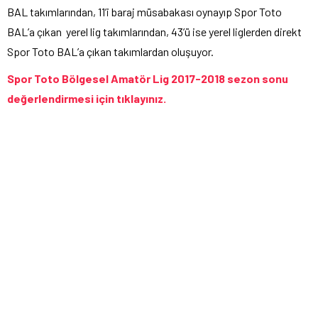
BAL takımlarından, 11’i baraj müsabakası oynayıp Spor Toto
BAL’a çıkan yerel lig takımlarından, 43’ü ise yerel liglerden direkt
Spor Toto BAL’a çıkan takımlardan oluşuyor.
Spor Toto Bölgesel Amatör Lig 2017-2018 sezon sonu
değerlendirmesi için tıklayınız.