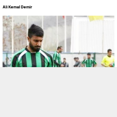
Ali Kemal Demir