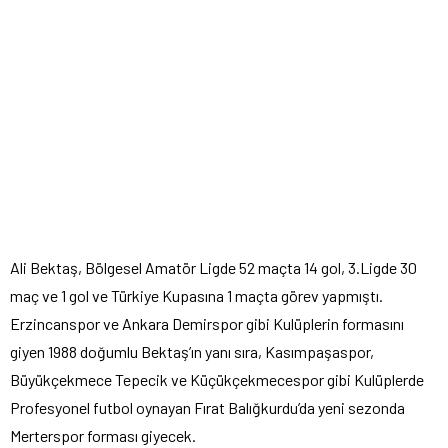
Ali Bektaş, Bölgesel Amatör Ligde 52 maçta 14 gol, 3.Ligde 30
maç ve 1 gol ve Türkiye Kupasına 1 maçta görev yapmıştı.
Erzincanspor ve Ankara Demirspor gibi Kulüplerin formasını
giyen 1988 doğumlu Bektaş’ın yanı sıra, Kasımpaşaspor,
Büyükçekmece Tepecik ve Küçükçekmecespor gibi Kulüplerde
Profesyonel futbol oynayan Fırat Balığkurdu’da yeni sezonda
Merterspor forması giyecek.