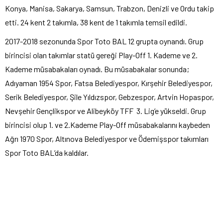
Konya, Manisa, Sakarya, Samsun, Trabzon, Denizli ve Ordu takip
etti. 24 kent 2 takımla, 38 kent de 1 takımla temsil edildi.
2017-2018 sezonunda Spor Toto BAL 12 grupta oynandı. Grup
birincisi olan takımlar statü gereği Play-Off 1. Kademe ve 2.
Kademe müsabakaları oynadı. Bu müsabakalar sonunda;
Adıyaman 1954 Spor, Fatsa Belediyespor, Kırşehir Belediyespor,
Serik Belediyespor, Şile Yıldızspor, Gebzespor, Artvin Hopaspor,
Nevşehir Gençlikspor ve Alibeyköy TFF 3. Lig’e yükseldi. Grup
birincisi olup 1. ve 2.Kademe Play-Off müsabakalarını kaybeden
Ağrı 1970 Spor, Altınova Belediyespor ve Ödemişspor takımları
Spor Toto BAL’da kaldılar.