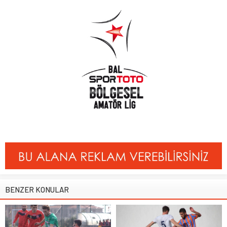
BENZER KONULAR