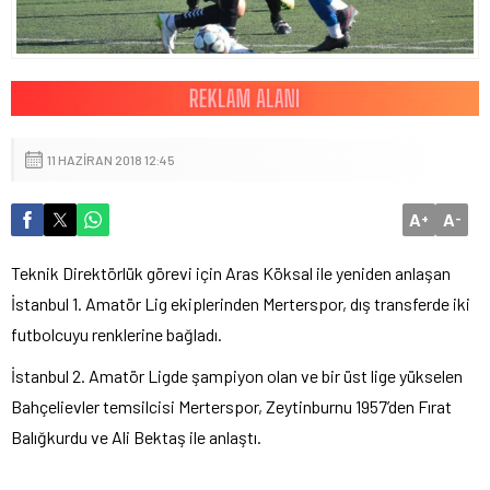
11 HAZIRAN 2018 12:45
A
A
+
-
Teknik Direktörlük görevi için Aras Köksal ile yeniden anlaşan
İstanbul 1. Amatör Lig ekiplerinden Merterspor, dış transferde iki
futbolcuyu renklerine bağladı.
İstanbul 2. Amatör Ligde şampiyon olan ve bir üst lige yükselen
Bahçelievler temsilcisi Merterspor, Zeytinburnu 1957’den Fırat
Balığkurdu ve Ali Bektaş ile anlaştı.