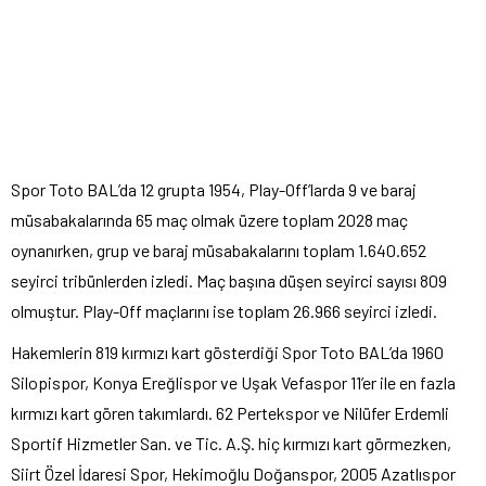
Spor Toto BAL’da 12 grupta 1954, Play-Off’larda 9 ve baraj
müsabakalarında 65 maç olmak üzere toplam 2028 maç
oynanırken, grup ve baraj müsabakalarını toplam 1.640.652
seyirci tribünlerden izledi. Maç başına düşen seyirci sayısı 809
olmuştur. Play-Off maçlarını ise toplam 26.966 seyirci izledi.
Hakemlerin 819 kırmızı kart gösterdiği Spor Toto BAL’da 1960
Silopispor, Konya Ereğlispor ve Uşak Vefaspor 11’er ile en fazla
kırmızı kart gören takımlardı. 62 Pertekspor ve Nilüfer Erdemli
Sportif Hizmetler San. ve Tic. A.Ş. hiç kırmızı kart görmezken,
Siirt Özel İdaresi Spor, Hekimoğlu Doğanspor, 2005 Azatlıspor