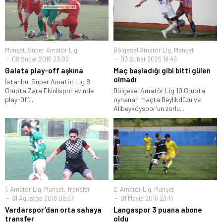
Manşet
,
Süper Amatör Lig
Bölgesel Amatör Lig
,
Manşet
08 Şubat 2016 23:09
03 Şubat 2025 19:49
Galata play-off aşkına
Maç başladığı gibi bitti gülen
olmadı
İstanbul Süper Amatör Lig 8.
Grupta Zara Ekinlispor evinde
Bölgesel Amatör Lig 10.Grupta
play-0ff...
oynanan maçta Beylikdüzü ve
Alibeyköyspor’un zorlu...
1. Amatör Lig
,
Manşet
,
Transfer
2. Amatör Lig
,
Manşet
31 Ağustos 2018 08:57
01 Mayıs 2016 23:14
Vardarspor’dan orta sahaya
Langaspor 3 puana abone
transfer
oldu