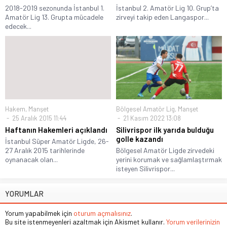
2018-2019 sezonunda İstanbul 1.
İstanbul 2. Amatör Lig 10. Grup’ta
Amatör Lig 13. Grupta mücadele
zirveyi takip eden Langaspor...
edecek...
Hakem
,
Manşet
Bölgesel Amatör Lig
,
Manşet
25 Aralık 2015 11:44
21 Kasım 2022 13:08
Haftanın Hakemleri açıklandı
Silivrispor ilk yarıda bulduğu
golle kazandı
İstanbul Süper Amatör Ligde, 26-
27 Aralık 2015 tarihlerinde
Bölgesel Amatör Ligde zirvedeki
oynanacak olan...
yerini korumak ve sağlamlaştırmak
isteyen Silivrispor...
YORUMLAR
Yorum yapabilmek için
oturum açmalısınız
.
Bu site istenmeyenleri azaltmak için Akismet kullanır.
Yorum verilerinizin