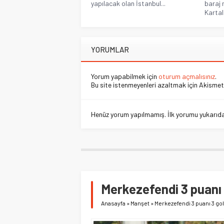
yapılacak olan İstanbul...
baraj 
Kartals
YORUMLAR
Yorum yapabilmek için
oturum açmalısınız
.
Bu site istenmeyenleri azaltmak için Akismet 
Henüz yorum yapılmamış. İlk yorumu yukarıdaki
Merkezefendi 3 puanı 3
Anasayfa
»
Manşet
»
Merkezefendi 3 puanı 3 gol