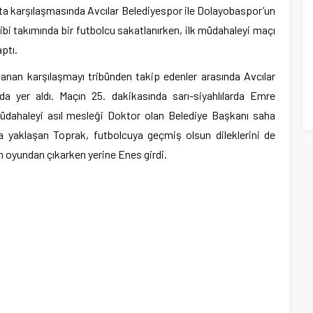
fta karşılaşmasında Avcılar Belediyespor ile Dolayobaspor’un
bi takımında bir futbolcu sakatlanırken, ilk müdahaleyi maçı
ptı.
anan karşılaşmayı tribünden takip edenler arasında Avcılar
 yer aldı. Maçın 25. dakikasında sarı-siyahlılarda Emre
müdahaleyi asıl mesleği Doktor olan Belediye Başkanı saha
a yaklaşan Toprak, futbolcuya geçmiş olsun dileklerini de
n oyundan çıkarken yerine Enes girdi.