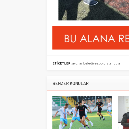
ETİKETLER:
avcılar belediyespor
,
istanbula
BENZER KONULAR