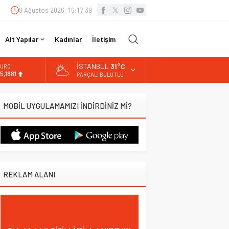
8 Ağustos 2026, 16:17:40
Alt Yapılar
Kadınlar
İletişim
İSTANBUL
31°C
URO
5,1881
PARÇALI BULUTLU
LTIN
.660,55
MOBİL UYGULAMAMIZI İNDİRDİNİZ Mİ?
İST
3.779,39
OLAR
7,7111
REKLAM ALANI