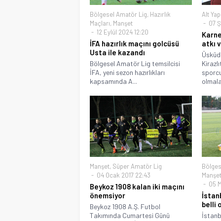
Bölgesel Amatör Lig
,
Hazırlık
Alt Yap
Maçları
,
Manşet
07 Ş
12 Eylül 2024 12:20
Karne
İFA hazırlık maçını golcüsü
atkı 
Usta ile kazandı
Üsküda
Bölgesel Amatör Lig temsilcisi
Kirazl
İFA, yeni sezon hazırlıkları
sporcu
kapsamında A...
olmala
Manşet
,
Süper Amatör Lig
Bölges
04 Ocak 2017 22:43
Manşet 
05 M
Beykoz 1908 kalan iki maçını
önemsiyor
İstan
belli 
Beykoz 1908 A.Ş. Futbol
Takımında Cumartesi Günü
İstan