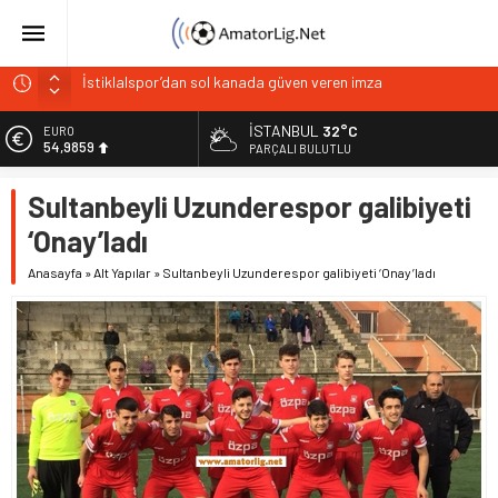
Paşabahçespor’da sportif direktörlük görevine Mehmet
Şahin getirildi
İSTANBUL
32°C
EURO
İstanbul Gençlerbirliği hücum hattını güçlendirdi
54,9859
PARÇALI BULUTLU
Vardarspor teknik ekibiyle yola devam ediyor
ALTIN
Sultanbeyli Uzunderespor galibiyeti
6.496,95
Kuzeyin Kaplanları Kaygısız ile yeniden
‘Onay’ladı
İstiklalspor’dan sol kanada güven veren imza
BİST
13.703,13
Anasayfa
»
Alt Yapılar
»
Sultanbeyli Uzunderespor galibiyeti ‘Onay’ladı
DOLAR
47,5639