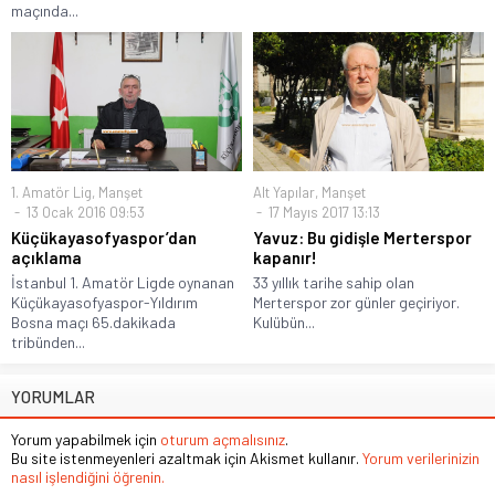
maçında...
1. Amatör Lig
,
Manşet
Alt Yapılar
,
Manşet
13 Ocak 2016 09:53
17 Mayıs 2017 13:13
Küçükayasofyaspor’dan
Yavuz: Bu gidişle Merterspor
açıklama
kapanır!
İstanbul 1. Amatör Ligde oynanan
33 yıllık tarihe sahip olan
Küçükayasofyaspor-Yıldırım
Merterspor zor günler geçiriyor.
Bosna maçı 65.dakikada
Kulübün...
tribünden...
YORUMLAR
Yorum yapabilmek için
oturum açmalısınız
.
Bu site istenmeyenleri azaltmak için Akismet kullanır.
Yorum verilerinizin
nasıl işlendiğini öğrenin.