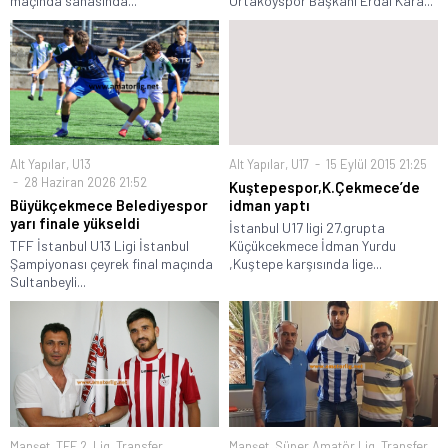
maçında sahasında...
Ortaköyspor Başkanı Erdal Kara...
Alt Yapılar
,
U13
Alt Yapılar
,
U17
15 Eylül 2015 21:25
28 Haziran 2026 21:52
Kuştepespor,K.Çekmece’de
Büyükçekmece Belediyespor
idman yaptı
yarı finale yükseldi
İstanbul U17 ligi 27.grupta
TFF İstanbul U13 Ligi İstanbul
Küçükcekmece İdman Yurdu
Şampiyonası çeyrek final maçında
,Kuştepe karşısında lige...
Sultanbeyli...
Manşet
,
TFF 2. Lig
,
Transfer
Manşet
,
Süper Amatör Lig
,
Transfer