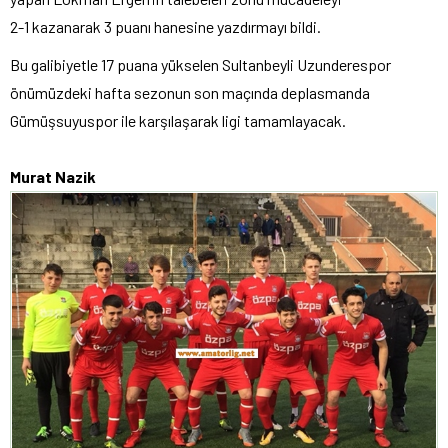
2-1 kazanarak 3 puanı hanesine yazdırmayı bildi.
Bu galibiyetle 17 puana yükselen Sultanbeyli Uzunderespor
önümüzdeki hafta sezonun son maçında deplasmanda
Gümüşsuyuspor ile karşılaşarak ligi tamamlayacak.
Murat Nazik