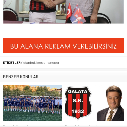
ETİKETLER:
istanbul
,
kocasinanspor
BENZER KONULAR
Manşet
,
Süper Amatör Lig
Manşet
,
Süper Amatör Lig