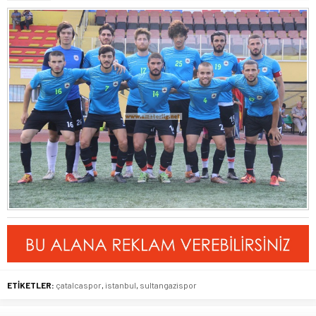
ETİKETLER:
çatalcaspor
,
istanbul
,
sultangazispor