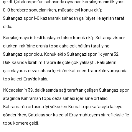
geldi. Çatalcaspor’un sahasında oynanan karşılaşmanın ilk yarısı
0-0 berabere sonuçlanırken, mücadeleyi konuk ekip
Sultangazispor 1-0 kazanarak sahadan galibiyet ile ayrılan taraf
oldu.
Karşılaşmaya istekli başlayan takım konuk ekip Sultangazispor
olurken, rakibine oranla topa daha çok hâkim taraf yine
Sultangazispor oldu. Konuk ekip Sultangazispor ilk yarını 32.
Dakikasında İbrahim Traore ile gole çok yaklaştı. Rakiplerini
çalımlayarak ceza sahası içerisine kat eden Traore’nin vuruşunda
top kaleci Eray’da kaldı.
Mücadelenin 39. dakikasında sağ taraftan gelişen Sultangazispor
atağında Kahraman topu ceza sahası içerisine ortaladı.
Kahraman’ın ortasına iyi yükselen Kemal topu kafasıyla kaleye
gönderirken, Çatalcaspor kalecisi Eray muhteşem bir refleksle ile
topu kornere çeldi.