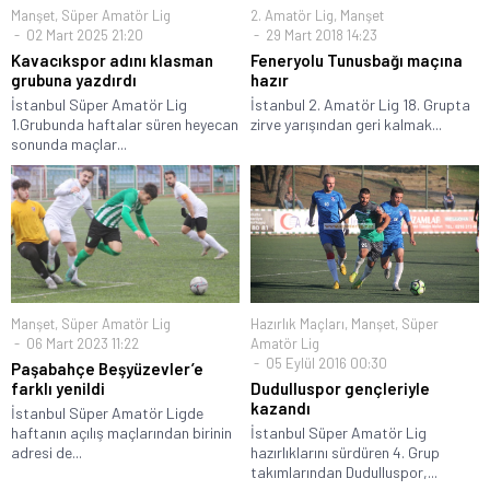
Manşet
,
Süper Amatör Lig
2. Amatör Lig
,
Manşet
02 Mart 2025 21:20
29 Mart 2018 14:23
Kavacıkspor adını klasman
Feneryolu Tunusbağı maçına
grubuna yazdırdı
hazır
İstanbul Süper Amatör Lig
İstanbul 2. Amatör Lig 18. Grupta
1.Grubunda haftalar süren heyecan
zirve yarışından geri kalmak...
sonunda maçlar...
Manşet
,
Süper Amatör Lig
Hazırlık Maçları
,
Manşet
,
Süper
06 Mart 2023 11:22
Amatör Lig
05 Eylül 2016 00:30
Paşabahçe Beşyüzevler’e
farklı yenildi
Dudulluspor gençleriyle
kazandı
İstanbul Süper Amatör Ligde
haftanın açılış maçlarından birinin
İstanbul Süper Amatör Lig
adresi de...
hazırlıklarını sürdüren 4. Grup
takımlarından Dudulluspor,...