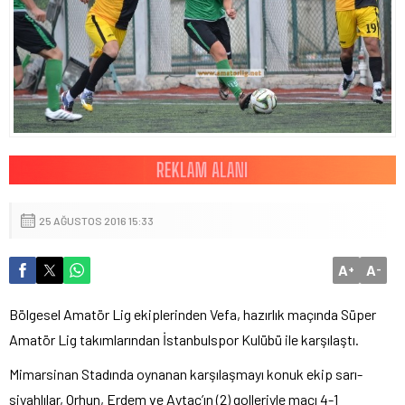
25 AĞUSTOS 2016 15:33
A
A
+
-
Bölgesel Amatör Lig ekiplerinden Vefa, hazırlık maçında Süper
Amatör Lig takımlarından İstanbulspor Kulübü ile karşılaştı.
Mimarsinan Stadında oynanan karşılaşmayı konuk ekip sarı-
siyahlılar, Orhun, Erdem ve Aytaç’ın (2) golleriyle maçı 4-1