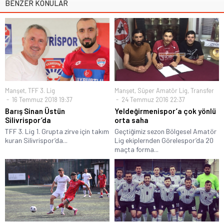
BENZER KONULAR
Manşet
,
TFF 3. Lig
Manşet
,
Süper Amatör Lig
,
Transfer
16 Temmuz 2018 19:37
24 Temmuz 2016 22:37
Barış Sinan Üstün
Yeldeğirmenispor’a çok yönlü
Silivrispor’da
orta saha
TFF 3. Lig 1. Grupta zirve için takım
Geçtiğimiz sezon Bölgesel Amatör
kuran Silivrispor’da...
Lig ekiplernden Görelespor’da 20
maçta forma...