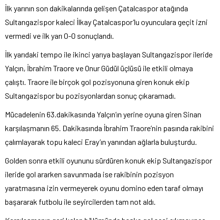
İlk yarının son dakikalarında gelişen Çatalcaspor atağında
Sultangazispor kaleci İlkay Çatalcaspor’lu oyunculara geçit izni
vermedi ve ilk yarı 0-0 sonuçlandı.
İlk yarıdaki tempo ile ikinci yarıya başlayan Sultangazispor ileride
Yalçın, İbrahim Traore ve Onur Güdül üçlüsü ile etkili olmaya
çalıştı. Traore ile birçok gol pozisyonuna giren konuk ekip
Sultangazispor bu pozisyonlardan sonuç çıkaramadı.
Mücadelenin 63.dakikasında Yalçın’ın yerine oyuna giren Sinan
karşılaşmanın 65. Dakikasında İbrahim Traore’nin pasında rakibini
çalımlayarak topu kaleci Eray’ın yanından ağlarla buluşturdu.
Golden sonra etkili oyununu sürdüren konuk ekip Sultangazispor
ileride gol ararken savunmada ise rakibinin pozisyon
yaratmasına izin vermeyerek oyunu domino eden taraf olmayı
başararak futbolu ile seyircilerden tam not aldı.