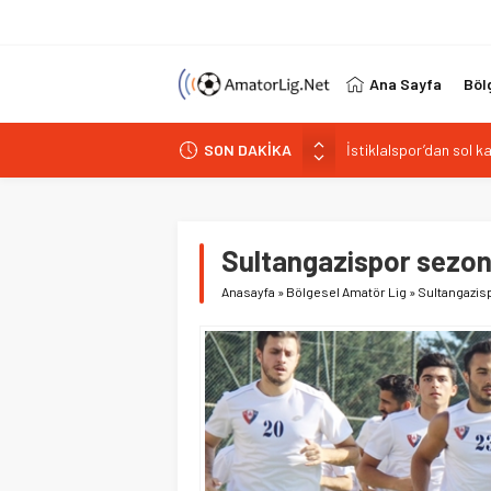
Ana Sayfa
Böl
SON DAKİKA
Paşabahçespor’da spor
İstanbul Gençlerbirliğ
Vardarspor teknik eki
Kuzeyin Kaplanları Kay
Sultangazispor sezonu
İstiklalspor’dan sol 
Anasayfa
»
Bölgesel Amatör Lig
»
Sultangazisp