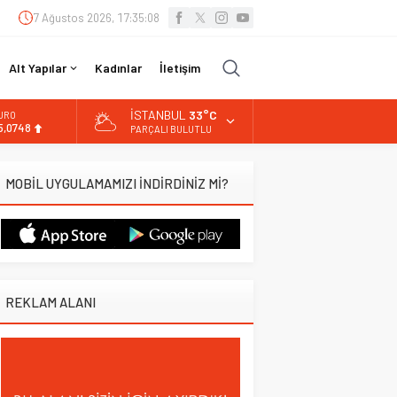
7 Ağustos 2026, 17:35:09
Alt Yapılar
Kadınlar
İletişim
İSTANBUL
33°C
URO
5,0748
PARÇALI BULUTLU
LTIN
.623,43
MOBİL UYGULAMAMIZI İNDİRDİNİZ Mİ?
İST
3.785,25
OLAR
7,7048
REKLAM ALANI