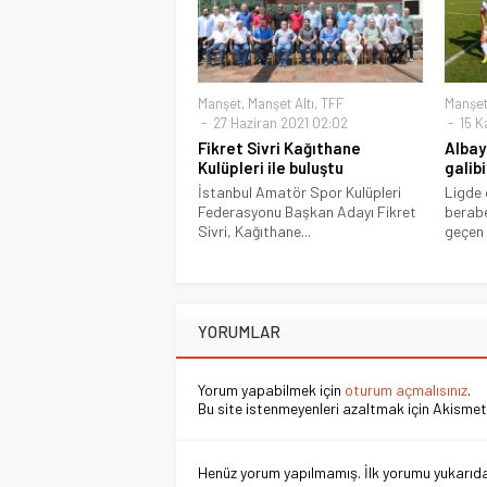
Manşet
,
Manşet Altı
,
TFF
Manşe
27 Haziran 2021 02:02
15 K
Fikret Sivri Kağıthane
Albay
Kulüpleri ile buluştu
galib
İstanbul Amatör Spor Kulüpleri
Ligde 
Federasyonu Başkan Adayı Fikret
berabe
Sivri, Kağıthane...
geçen 
YORUMLAR
Yorum yapabilmek için
oturum açmalısınız
.
Bu site istenmeyenleri azaltmak için Akismet 
Henüz yorum yapılmamış. İlk yorumu yukarıdaki