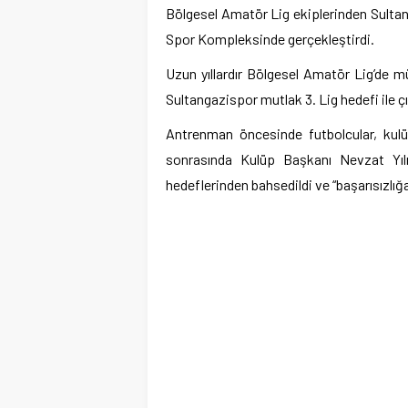
Bölgesel Amatör Lig ekiplerinden Sulta
Spor Kompleksinde gerçekleştirdi.
Uzun yıllardır Bölgesel Amatör Lig’de m
Sultangazispor mutlak 3. Lig hedefi ile ç
Antrenman öncesinde futbolcular, kulüp 
sonrasında Kulüp Başkanı Nevzat Yılm
hedeflerinden bahsedildi ve “başarısızlığa 