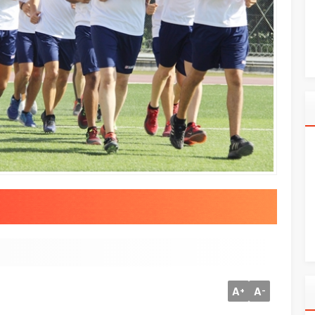
A
A
+
-