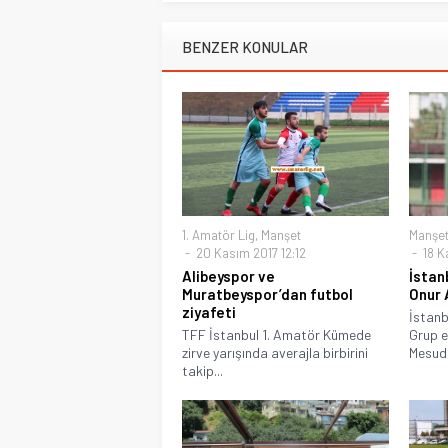
BENZER KONULAR
1. Amatör Lig
,
Manşet
Manşe
20 Kasım 2017 12:12
18 K
Alibeyspor ve
İstan
Muratbeyspor’dan futbol
Onur 
ziyafeti
İstanb
TFF İstanbul 1. Amatör Kümede
Grup e
zirve yarışında averajla birbirini
Mesudi
takip...