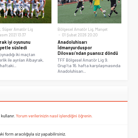
t
,
Süper Amatör Lig
Bölgesel Amatör Lig
,
Manşet
asım 2021 13:37
01 Şubat 2026 20:20
rak iyi oyununu
Anadoluhisarı
iyetle süsledi
İdmanyurduspor
Dilovası’ndan puansız döndü
oynadığı iki maçtan
rlik ile ayrılan Albayrak,
TFF Bölgesel Amatör Lig 9.
haftaki...
Grup’ta 16. hafta karşılaşmasında
Anadoluhisarı...
kullanır.
Yorum verilerinizin nasıl işlendiğini öğrenin.
 form aracılığıyla siz yapabilirsiniz.