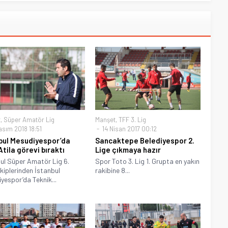
t
,
Süper Amatör Lig
Manşet
,
TFF 3. Lig
asım 2018 18:51
14 Nisan 2017 00:12
bul Mesudiyespor’da
Sancaktepe Belediyespor 2.
Atila görevi bıraktı
Lige çıkmaya hazır
ul Süper Amatör Lig 6.
Spor Toto 3. Lig 1. Grupta en yakın
kiplerinden İstanbul
rakibine 8...
yespor’da Teknik...