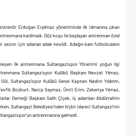
 Antrenör Erdoğan Eryılmaz yönetiminde ilk idmanına çıkan
u antrenmana katılmadı. Düz koşu ile başlayan antrenman özel
 sezon için adanan adak kesildi. Adağın kanı futbolcuların
leşen ilk antrenmana Sultangazispor Yönetimi yoğun ilgi
Antrenmana Sultangazispor Kulübü Başkanı Nevzat Yılmaz,
 Göl, Sultangazispor Kulübü Genel Kaptanı Nedim Yıldırım,
Tevfik Bozkurt, Necip Saymaz, Ümit Erim, Zekeriya Yılmaz,
arlar Derneği Başkanı Salih Çiçek, iş adamları Abdürrahim
rken, Sultangazi Belediyesi’nden hiçbir idareci Sultangazi’nin
Sultangazispor’un antrenmanına gelmedi.