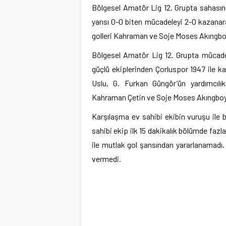
Bölgesel Amatör Lig 12. Grupta sahasınd
yarısı 0-0 biten mücadeleyi 2-0 kazanara
golleri Kahraman ve Soje Moses Akıngbo
Bölgesel Amatör Lig 12. Grupta mücade
güçlü ekiplerinden Çorluspor 1947 ile kar
Uslu, G. Furkan Güngör’ün yardımcılık
Kahraman Çetin ve Soje Moses Akıngboye’n
Karşılaşma ev sahibi ekibin vuruşu ile ba
sahibi ekip ilk 15 dakikalık bölümde fa
ile mutlak gol şansından yararlanamadı. K
vermedi.