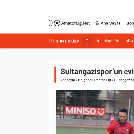
Ana Sayfa
Böl
İstiklalspor’dan sol 
SON DAKİKA
Paşabahçespor’da spor
İstanbul Gençlerbirliğ
Vardarspor teknik eki
Kuzeyin Kaplanları Kay
Sultangazispor’un evi
Anasayfa
»
Bölgesel Amatör Lig
»
Sultangazis