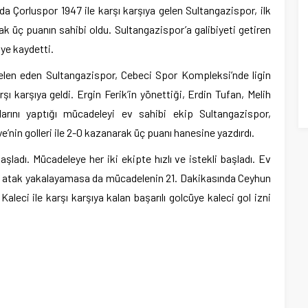
a Çorluspor 1947 ile karşı karşıya gelen Sultangazispor, ilk
k üç puanın sahibi oldu. Sultangazispor’a galibiyeti getiren
ye kaydetti.
len eden Sultangazispor, Cebeci Spor Kompleksi’nde ligin
şı karşıya geldi. Ergin Ferik’in yönettiği, Erdin Tufan, Melih
larını yaptığı mücadeleyi ev sahibi ekip Sultangazispor,
in golleri ile 2-0 kazanarak üç puanı hanesine yazdırdı.
şladı. Mücadeleye her iki ekipte hızlı ve istekli başladı. Ev
zla atak yakalayamasa da mücadelenin 21. Dakikasında Ceyhun
aleci ile karşı karşıya kalan başarılı golcüye kaleci gol izni