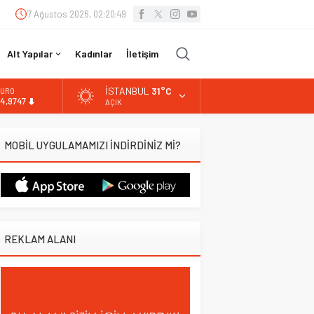
7 Ağustos 2026, 02:20:50
Alt Yapılar
Kadınlar
İletişim
İSTANBUL
31°C
URO
4,9747
AÇIK
LTIN
.499,25
MOBİL UYGULAMAMIZI İNDİRDİNİZ Mİ?
İST
3.798,82
OLAR
7,5921
REKLAM ALANI