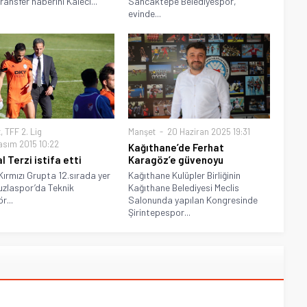
transfer haberini Kaleci...
Sancaktepe Belediyespor,
evinde...
t
,
TFF 2. Lig
Manşet
20 Haziran 2025 19:31
asım 2015 10:22
Kağıthane’de Ferhat
l Terzi istifa etti
Karagöz’e güvenoyu
 Kırmızı Grupta 12.sırada yer
Kağıthane Kulüpler Birliğinin
uzlaspor’da Teknik
Kağıthane Belediyesi Meclis
r...
Salonunda yapılan Kongresinde
Şirintepespor...