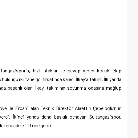
tangazispor’a, hızlı ataklar ile cevap veren konuk ekip
bulduğu iki tane gol fırsatında kaleci İlkay’a takıldı. İlk yarıda
nda başarılı olan İlkay, takımının soyunma odasına mağlup
ye ile Ercan’ı alan Teknik Direktör Alaettin Çepeloğlu’nun
rdi. İkinci yarıda daha baskılı oynayan Sultangazispor,
ile mücadele 1-0 öne geçti.