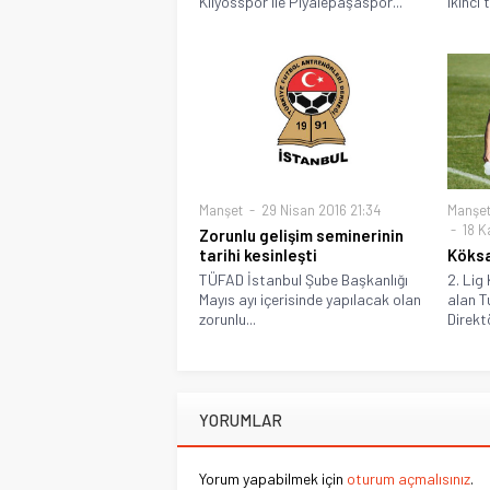
Kilyosspor ile Piyalepaşaspor...
ikinci 
Manşet
29 Nisan 2016 21:34
Manşe
18 K
Zorunlu gelişim seminerinin
tarihi kesinleşti
Köksa
TÜFAD İstanbul Şube Başkanlığı
2. Lig
Mayıs ayı içerisinde yapılacak olan
alan T
zorunlu...
Direktö
YORUMLAR
Yorum yapabilmek için
oturum açmalısınız
.