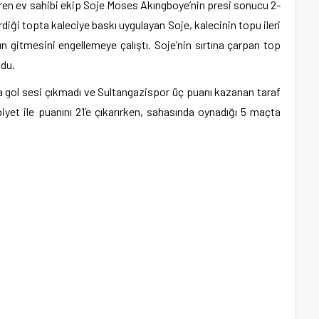
ren ev sahibi ekip Soje Moses Akıngboye’nin presi sonucu 2-
iği topta kaleciye baskı uygulayan Soje, kalecinin topu ileri
 gitmesini engellemeye çalıştı. Soje’nin sırtına çarpan top
du.
 gol sesi çıkmadı ve Sultangazispor üç puanı kazanan taraf
biyet ile puanını 21’e çıkarırken, sahasında oynadığı 5 maçta