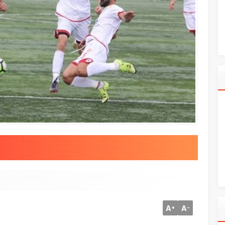
A
A
+
-