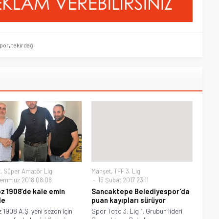
spor
,
tekirdağ
t
,
Süper Amatör Lig
Manşet
,
TFF 3. Lig
emmuz 2018 08:08
15 Şubat 2017 23:11
z 1908’de kale emin
Sancaktepe Belediyespor’da
de
puan kayıpları sürüyor
 1908 A.Ş. yeni sezon için
Spor Toto 3. Lig 1. Grubun lideri