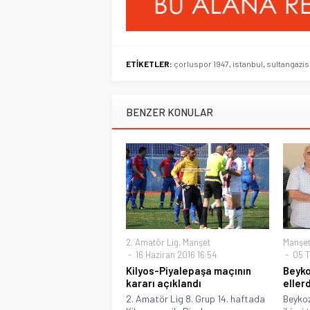
ETİKETLER:
çorluspor 1947
,
istanbul
,
sultangazi
BENZER KONULAR
2. Amatör Lig
,
Manşet
Manşe
16 Haziran 2016 16:54
05 T
Kilyos-Piyalepaşa maçının
Beyko
kararı açıklandı
eller
2. Amatör Lig 8. Grup 14. haftada
Beykoz