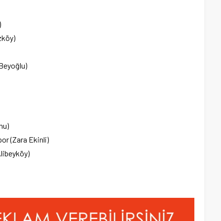
)
uzköy)
Beyoğlu)
nu)
r (Zara Ekinli)
Alibeyköy)