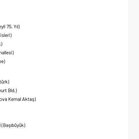
i 75. Yıl)
sleri)
)
allesi)
pe)
türk)
urt Bld.)
lova Kemal Aktaş)
 (Başıbüyük)