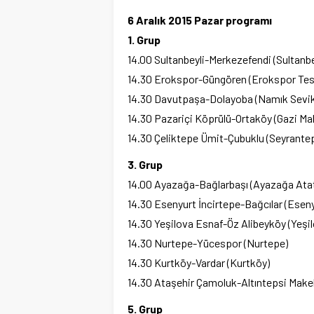
6 Aralık 2015 Pazar programı
1.
Grup
14.00 Sultanbeyli-Merkezefendi (Sultanbeyl
14.30 Erokspor-Güngören (Erokspor Tesi
14.30 Davutpaşa-Dolayoba (Namık Sevik
14.30 Pazariçi Köprülü-Ortaköy (Gazi Mah
14.30 Çeliktepe Ümit-Çubuklu (Seyrante
3.
Grup
14.00 Ayazağa-Bağlarbaşı (Ayazağa Ata
14.30 Esenyurt İncirtepe-Bağcılar (Eseny
14.30 Yeşilova Esnaf-Öz Alibeyköy (Yeşi
14.30 Nurtepe-Yücespor (Nurtepe)
14.30 Kurtköy-Vardar (Kurtköy)
14.30 Ataşehir Çamoluk-Altıntepsi Makel
5. Grup