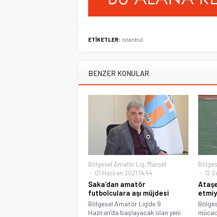
ETİKETLER:
istanbul
BENZER KONULAR
Bölgesel Amatör Lig
,
Manşet
Bölges
01 Haziran 2021 14:44
12 Ş
Saka’dan amatör
Ataşe
futbolculara aşı müjdesi
etmiy
Bölgesel Amatör Lig’de 9
Bölges
Haziran’da başlayacak olan yeni
mücad