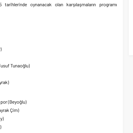
 tarihlerinde oynanacak olan karşılaşmaların programı
)
 Yusuf Tunaoğlu)
yrak)
spor (Beyoğlu)
ayrak Çim)
y)
)