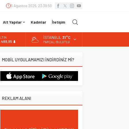
6 Ağustos 2026, 23:39:50
Alt Yapılar
Kadınlar
İletişim
İSTANBUL
31°C
İST
3.798,82
PARÇALI BULUTLU
OLAR
7,5939
MOBİL UYGULAMAMIZI İNDİRDİNİZ Mİ?
URO
4,9646
LTIN
.488,95
REKLAM ALANI