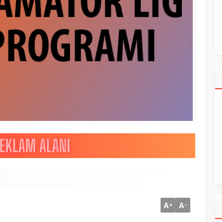
A
A
+
-