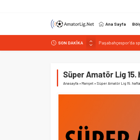
Ana Sayfa
Böl
SON DAKİKA
Paşabahçespor’da spor
İstanbul Gençlerbirliğ
Vardarspor teknik eki
Kuzeyin Kaplanları Kay
Süper Amatör Lig 15.
İstiklalspor’dan sol 
Anasayfa
»
Manşet
»
Süper Amatör Lig 15. haft