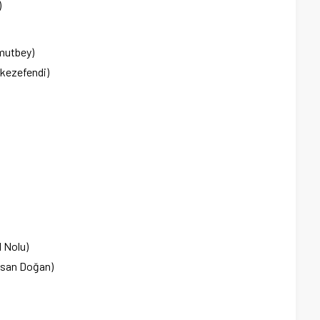
)
mutbey)
rkezefendi)
1 Nolu)
asan Doğan)