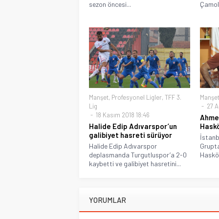
sezon öncesi...
Çamolu
Manşet
,
Profesyonel Ligler
,
TFF 3.
Manşe
Lig
27 A
18 Kasım 2018 18:46
Ahme
Halide Edip Adıvarspor’un
Haskö
galibiyet hasreti sürüyor
İstanb
Halide Edip Adıvarspor
Grupt
deplasmanda Turgutluspor’a 2-0
Hasköy
kaybetti ve galibiyet hasretini...
YORUMLAR