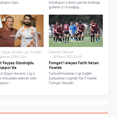
kspor ligin...
Irmakspor’u ikinci yarıda bulduğu
gollerle 2-0 mağlup...
t
,
Süper Amatör Lig
,
Transfer
Kadınlar
,
Manşet
ğustos 2018 21:04
03 Mayıs 2021 10:43
t Feyyaz Gündoğdu
Fomget’i eleyen Fatih Vatan
yspor’da
finalde
ul Süper Amatör Lig 4.
Turkcell Kadınlar Ligi Sağlık
a mücadele edecek olan
Çalışanları Liginde Yarı Finalde
spor...
Fomget Gençlik...