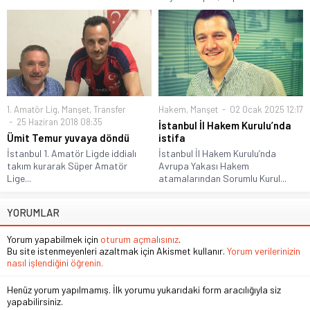
1. Amatör Lig
,
Manşet
,
Transfer
Hakem
,
Manşet
02 Ocak 2025 12:17
25 Haziran 2018 08:35
İstanbul İl Hakem Kurulu’nda
Ümit Temur yuvaya döndü
istifa
İstanbul 1. Amatör Ligde iddialı
İstanbul İl Hakem Kurulu’nda
takım kurarak Süper Amatör
Avrupa Yakası Hakem
Lige...
atamalarından Sorumlu Kurul...
YORUMLAR
Yorum yapabilmek için
oturum açmalısınız
.
Bu site istenmeyenleri azaltmak için Akismet kullanır.
Yorum verilerinizin
nasıl işlendiğini öğrenin.
Henüz yorum yapılmamış. İlk yorumu yukarıdaki form aracılığıyla siz
yapabilirsiniz.