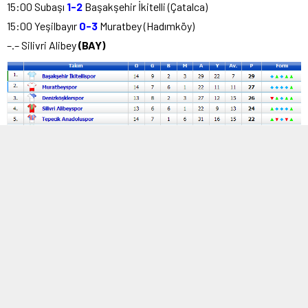
15:00 Subaşı
1-2
Başakşehir İkitelli (Çatalca)
15:00 Yeşilbayır
0-3
Muratbey (Hadımköy)
–.– Silivri Alibey
(BAY)
5. Grup
13:00 Hürriyetgücü
0-2
Yedikule (Kağıthane Nurtepe)
13:00 Cevatpaşa
1-3
Şirinevler (Bayrampaşa Belediye)
15:00 Fatih Hilal
1-0
Zeytinburnu (Fatih Mimarsinan)
15:00 CFS Bağcılar
2-0
Havataş (Bağcılar Mahmutbey)
–.– Sarıyer Yenimahalle
0-3
Güngörenspor
(Hükmen)