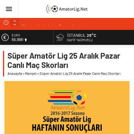
Şilespor’da Lokman Ergen dönemi
Bakırköyspor Kaan Bulut’u kadrosuna kattı
İSTANBUL
28°C
ALTIN
6.660,55
Bakırköyspor’dan Abdullah Tekçe hamlesi
HAFIF YAĞMURLU
Bağcılar Yeni Yüzyılspor’da Gencay Gül dönemi
BİST
Süper Amatör Lig 25 Aralık Pazar
13.779,39
Zeytinburnuspor kaptanıyla yeniden anlaştı
Canlı Maç Skorları
DOLAR
47,7111
Anasayfa
»
Manşet
»
Süper Amatör Lig 25 Aralık Pazar Canlı Maç Skorları
EURO
55,1881