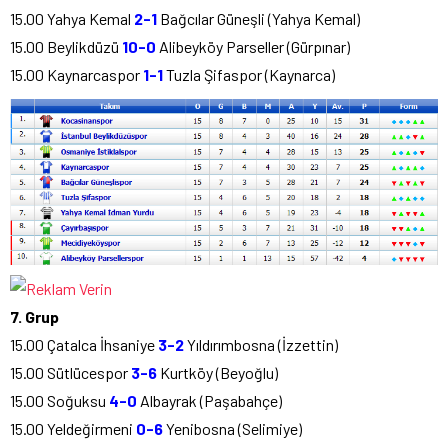
15.00 Yahya Kemal
2-1
Bağcılar Güneşli (Yahya Kemal)
15.00 Beylikdüzü
10-0
Alibeyköy Parseller (Gürpınar)
15.00 Kaynarcaspor
1-1
Tuzla Şifaspor (Kaynarca)
7. Grup
15.00 Çatalca İhsaniye
3-2
Yıldırımbosna (İzzettin)
15.00 Sütlücespor
3-6
Kurtköy (Beyoğlu)
15.00 Soğuksu
4-0
Albayrak (Paşabahçe)
15.00 Yeldeğirmeni
0-6
Yenibosna (Selimiye)