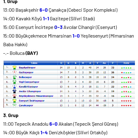
1. Grup
13:00 Başakşehir
6-0
Çanakça (Cebeci Spor Kompleksi)
14:00 Kavaklı Köyü
1-1
Gazitepe (Silivri Stadı)
15:00 Esenyurt İncirtepe
0-3
Avcılar Cihangir (Esenyurt)
15:00 Büyükçekmece Mimarsinan
1-0
Yeşilesenyurt (Mimarsinan
Baba Hakkı)
–.– Bolluca
(BAY)
3. Grup
11:00 Tepecik Anadolu
6-0
Akalan (Tepecik Şenol Güneş)
14:00 Büyük Kılıçlı
1-4
Denizköşkler (Silivri Ortaköy)