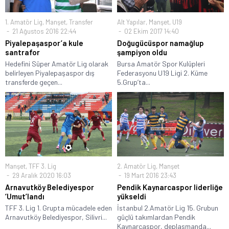
1. Amatör Lig
,
Manşet
,
Transfer
Alt Yapılar
,
Manşet
,
U19
21 Ağustos 2016 22:44
02 Ekim 2017 14:40
Piyalepaşaspor’a kule
Doğugücüspor namağlup
santrafor
şampiyon oldu
Hedefini Süper Amatör Lig olarak
Bursa Amatör Spor Kulüpleri
belirleyen Piyalepaşaspor dış
Federasyonu U19 Ligi 2. Küme
transferde geçen...
5.Grup’ta...
Manşet
,
TFF 3. Lig
2. Amatör Lig
,
Manşet
29 Aralık 2020 16:03
19 Mart 2016 23:43
Arnavutköy Belediyespor
Pendik Kaynarcaspor liderliğe
‘Umut’landı
yükseldi
TFF 3. Lig 1. Grupta mücadele eden
İstanbul 2.Amatör Lig 15. Grubun
Arnavutköy Belediyespor, Silivri...
güçlü takımlardan Pendik
Kaynarcaspor, deplasmanda...