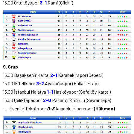
16.00 Ortaköyspor
3-1
Rami (Çilekli)
9. Grup
15.00 Başakşehir Kartal
2-1
Karabekirspor (Cebeci)
15.00 İkitellispor
3-2
Ayazağaspor (Halkalı Etap)
15.00 İstanbul Malatya
1-1
Hasköyspor (Sefaköy Kartal)
15.00 Çeliktepespor
2-0
Pazariçi Köprülü (Seyrantepe)
–.– Esenler Tokatspor
0-3
Anadolu Hisarıspor
(Hükmen)