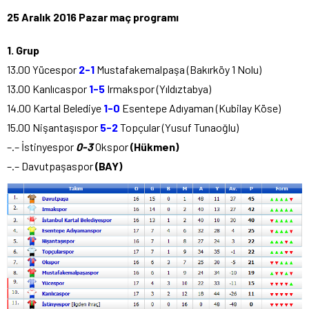
25 Aralık 2016 Pazar maç programı
1. Grup
13.00 Yücespor
2-1
Mustafakemalpaşa (Bakırköy 1 Nolu)
13.00 Kanlıcaspor
1-5
Irmakspor (Yıldıztabya)
14.00 Kartal Belediye
1-0
Esentepe Adıyaman (Kubilay Köse)
15.00 Nişantaşıspor
5-2
Topçular (Yusuf Tunaoğlu)
–.– İstinyespor
0-3
Okspor
(Hükmen)
–.– Davutpaşaspor
(BAY)