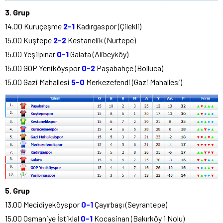
3. Grup
14.00 Kuruçeşme
2-1
Kadırgaspor (Çilekli)
15.00 Kuştepe
2-2
Kestanelik (Nurtepe)
15.00 Yeşilpınar
0-1
Galata (Alibeyköy)
15.00 GOP Yeniköyspor
0-2
Paşabahçe (Bolluca)
15.00 Gazi Mahallesi
5-0
Merkezefendi (Gazi Mahallesi)
5. Grup
13.00 Mecidiyeköyspor
0-1
Çayırbaşı (Seyrantepe)
15.00 Osmaniye İstiklal
0-1
Kocasinan (Bakırköy 1 Nolu)