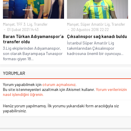
Manşet
,
TFF 3. Lig
,
Transfer
Manşet
,
Süper Amatör Lig
,
Transfer
01 Şubat 2021 14:43
20 Ağustos 2016 22:22
Baran Türkan Adıyamanspor’a
Çıksalınspor sağ kanadı buldu
transfer oldu
İstanbul Süper Amatör Lig
3.Lig ekiplerinden Adıyamanspor,
takımlarından Çıksalınspor
son olarak Bayrampaşa Tunaspor
kadrosuna önemli bir oyuncuyu...
forması giyen 18...
YORUMLAR
Yorum yapabilmek için
oturum açmalısınız
.
Bu site istenmeyenleri azaltmak için Akismet kullanır.
Yorum verilerinizin
nasıl işlendiğini öğrenin.
Henüz yorum yapılmamış. İlk yorumu yukarıdaki form aracılığıyla siz
yapabilirsiniz.