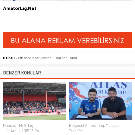
AmatorLig.Net
ETİKETLER:
canlı skor
,
istanbul
,
sal canlı skor
BENZER KONULAR
Manşet
,
TFF 2. Lig
Bölgesel Amatör Lig
,
Manşet
,
11 Aralık 2015 13:04
Transfer