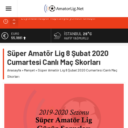
Zeytinburnuspor kaptanıyla yeniden anlaştı
Şilespor’da Lokman Ergen dönemi
Bakırköyspor Kaan Bulut’u kadrosuna kattı
İSTANBUL
29°C
EURO
55,1881
Bakırköyspor’dan Abdullah Tekçe hamlesi
HAFIF YAĞMURLU
Bağcılar Yeni Yüzyılspor’da Gencay Gül dönemi
ALTIN
Süper Amatör Lig 8 Şubat 2020
6.660,55
Cumartesi Canlı Maç Skorları
BİST
13.779,39
Anasayfa
»
Manşet
»
Süper Amatör Lig 8 Şubat 2020 Cumartesi Canlı Maç
Skorları
DOLAR
47,7111