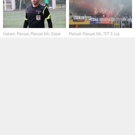
Hakem
,
Manşet
,
Manşet Altı
,
Süper
Manşet
,
Manşet Altı
,
TFF 3. Lig
Amatör Lig
02 Haziran 2017 09:58
25 Ocak 2019 10:52
Bağcılarspor’un hayali
Süper Amatör Ligde Haftanın
gerçekleşti
Hakemleri
Geçtiğimiz sezon 2.Ligden düşen
İstanbul Süper Amatör Ligde 21.
Anadolu Üsküdar 1908 ile Bölgesel
Hafta maçlarının Hakemleri
Amatör...
İstanbul İl...
Bölgesel Amatör Lig
,
Manşet
,
Bölgesel Amatör Lig
,
Manşet
Transfer
11 Aralık 2017 22:25
18 Eylül 2015 08:50