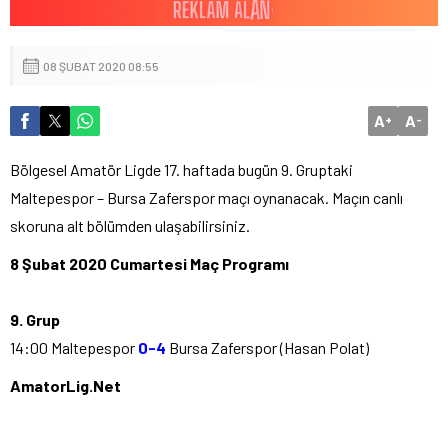
08 ŞUBAT 2020 08:55
A
A
+
-
Bölgesel Amatör Ligde 17. haftada bugün 9. Gruptaki
Maltepespor – Bursa Zaferspor maçı oynanacak. Maçın canlı
skoruna alt bölümden ulaşabilirsiniz.
8 Şubat 2020 Cumartesi Maç Programı
9. Grup
14:00 Maltepespor
0-4
Bursa Zaferspor (Hasan Polat)
AmatorLig.Net