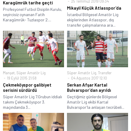
25 Temmuz 2019 09:34
Karagümrük tarihe geçti
Mikayil Küçük Atlasspor’da
Profesyonel Futbol Disiplin Kurulu,
seyircisiz oynanan Fatih
İstanbul Bölgesel Amatör Lig
Karagümrük- Tuzlaspor 2....
ekiplerinden Atlasspor, dış
transfer çalışmalarına ara...
Manşet
,
Süper Amatör Lig
Süper Amatör Lig
,
Transfer
19 Eylül 2015 21:58
04 Ağustos 2017 12:10
Çekmeköyspor galibiyet
Serkan Afşar Kartal
serisini sürdürdü
Bulvarspor’dan ayrıldı
Süper Amatör Lig 7.Grubun iddialı
Geçtiğimiz günlerde Bölgesel
takımı Çekmeköyspor 3.
Amatör Lig ekibi Kartal
maçındanda 3...
Bulvarspor’la anlaşan tecrübeli...