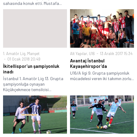
sahasında konuk etti. Mustafa...
1. Amatör Lig
,
Manşet
Alt Yapılar
,
U16
13 Aralık 2017 15:34
01 Ocak 2018 20:49
Avantaj İstanbul
İkitellispor’un şampiyonluk
Kayaşehirspor’da
inadı
U16/A ligi 9. Grupta şampiyonluk
İstanbul 1. Amatör Lig 13. Grupta
mücadelesi veren iki takımın zorlu...
şampiyonluğa oynayan
Küçükçekmece temsilcisi...