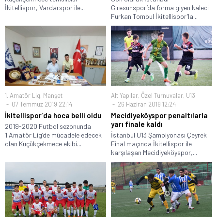
İkitellispor, Vardarspor ile...
Giresunspor’da forma giyen kaleci
Furkan Tombul İkitellispor’la...
1. Amatör Lig
,
Manşet
Alt Yapılar
,
Özel Turnuvalar
,
U13
07 Temmuz 2019 22:14
26 Haziran 2019 12:24
İkitellispor’da hoca belli oldu
Mecidiyeköyspor penaltılarla
yarı finale kaldı
2019-2020 Futbol sezonunda
1.Amatör Lig’de mücadele edecek
İstanbul U13 Şampiyonası Çeyrek
olan Küçükçekmece ekibi...
Final maçında İkitellispor ile
karşılaşan Mecidiyeköyspor,...