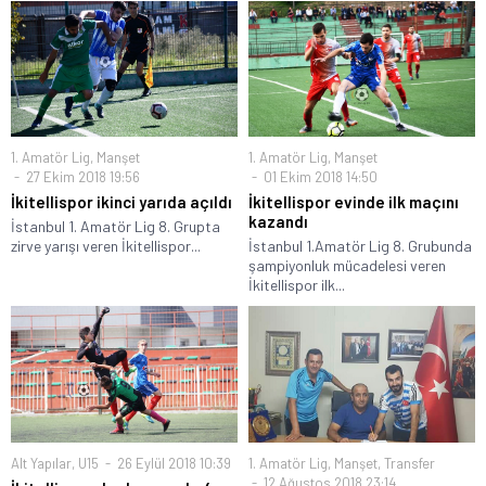
1. Amatör Lig
,
Manşet
1. Amatör Lig
,
Manşet
27 Ekim 2018 19:56
01 Ekim 2018 14:50
İkitellispor ikinci yarıda açıldı
İkitellispor evinde ilk maçını
kazandı
İstanbul 1. Amatör Lig 8. Grupta
zirve yarışı veren İkitellispor...
İstanbul 1.Amatör Lig 8. Grubunda
şampiyonluk mücadelesi veren
İkitellispor ilk...
Alt Yapılar
,
U15
26 Eylül 2018 10:39
1. Amatör Lig
,
Manşet
,
Transfer
12 Ağustos 2018 23:14