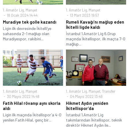
1. Amatör Lig
,
Manşet
1. Amatör Lig
,
Manşet
18 Ocak 2024 14:44
13 Mart 2023 19:57
Muradiye tek golle kazandı
Rumeli Kavağı’nı mağlup eden
İkitelli ligde kaldı
Ligin ilk devresinde İkitelli’ye
sahasında 2-1 mağlup olan
İstanbul 1.Amatör Lig 6.Grup
Muradiyespor, rakibini...
maçında İkitellispor, ilk maçta 7-0
mağlup...
1. Amatör Lig
,
Manşet
1. Amatör Lig
,
Manşet
,
Transfer
30 Mayıs 2022 14:48
04 Mayıs 2022 13:49
Fatih Hilal rövanşı aynı skorla
Hikmet Aydın yeniden
aldı
İkitellispor’da
Ligin ilk maçında İkitellispor’a 4-0
İstanbul 1.Amatör Lig
yenilen Fatih Hilal, genç bir...
takımlarından İkitellispor, teknik
direktör Hikmet Aydın ile...