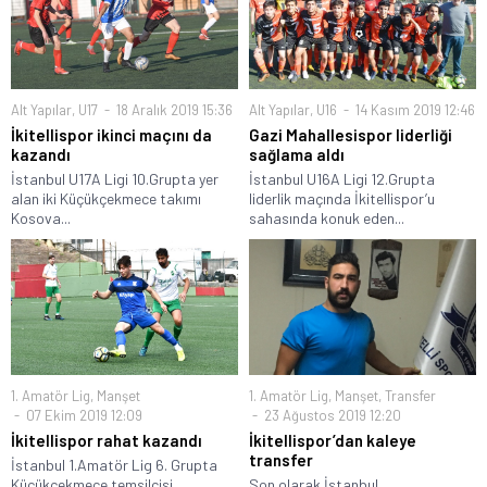
Alt Yapılar
,
U17
18 Aralık 2019 15:36
Alt Yapılar
,
U16
14 Kasım 2019 12:46
İkitellispor ikinci maçını da
Gazi Mahallesispor liderliği
kazandı
sağlama aldı
İstanbul U17A Ligi 10.Grupta yer
İstanbul U16A Ligi 12.Grupta
alan iki Küçükçekmece takımı
liderlik maçında İkitellispor’u
Kosova...
sahasında konuk eden...
1. Amatör Lig
,
Manşet
1. Amatör Lig
,
Manşet
,
Transfer
07 Ekim 2019 12:09
23 Ağustos 2019 12:20
İkitellispor rahat kazandı
İkitellispor’dan kaleye
transfer
İstanbul 1.Amatör Lig 6. Grupta
Küçükçekmece temsilcisi
Son olarak İstanbul