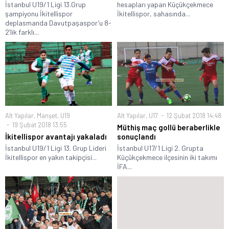
İstanbul U19/1 Ligi 13.Grup
hesapları yapan Küçükçekmece
şampiyonu İkitellispor
İkitellispor, sahasında...
deplasmanda Davutpaşaspor’u 8-
2’lik farklı...
Alt Yapılar
,
Manşet
,
U19
Alt Yapılar
,
U17
12 Şubat 2018 14:48
19 Şubat 2018 13:55
Müthiş maç gollü beraberlikle
İkitellispor avantajı yakaladı
sonuçlandı
İstanbul U19/1 Ligi 13. Grup Lideri
İstanbul U17/1 Ligi 2. Grupta
İkitellispor en yakın takipçisi...
Küçükçekmece ilçesinin iki takımı
İFA...