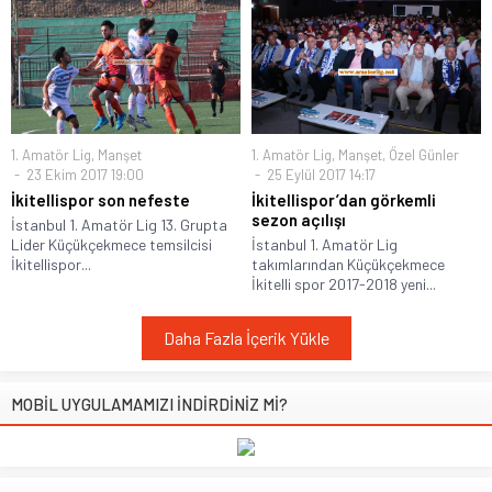
1. Amatör Lig
,
Manşet
1. Amatör Lig
,
Manşet
,
Özel Günler
23 Ekim 2017 19:00
25 Eylül 2017 14:17
İkitellispor son nefeste
İkitellispor’dan görkemli
sezon açılışı
İstanbul 1. Amatör Lig 13. Grupta
Lider Küçükçekmece temsilcisi
İstanbul 1. Amatör Lig
İkitellispor...
takımlarından Küçükçekmece
İkitelli spor 2017-2018 yeni...
Daha Fazla İçerik Yükle
MOBİL UYGULAMAMIZI İNDİRDİNİZ Mİ?