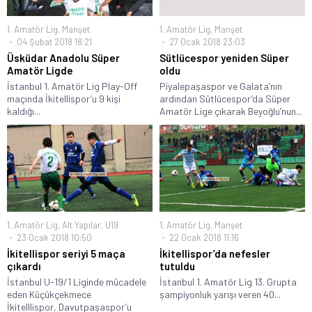
1. Amatör Lig
,
Manşet
1. Amatör Lig
,
Manşet
04 Şubat 2018 18:21
27 Ocak 2018 23:03
Üsküdar Anadolu Süper
Sütlücespor yeniden Süper
Amatör Ligde
oldu
İstanbul 1. Amatör Lig Play-Off
Piyalepaşaspor ve Galata’nın
maçında İkitellispor’u 9 kişi
ardından Sütlücespor’da Süper
kaldığı...
Amatör Lige çıkarak Beyoğlu’nun...
1. Amatör Lig
,
Alt Yapılar
,
U19
1. Amatör Lig
,
Manşet
23 Ocak 2018 10:50
22 Ocak 2018 11:16
İkitellispor seriyi 5 maça
İkitellispor’da nefesler
çıkardı
tutuldu
İstanbul U-19/1 Liginde mücadele
İstanbul 1. Amatör Lig 13. Grupta
eden Küçükçekmece
şampiyonluk yarışı veren 40...
İkitelllispor, Davutpaşaspor’u