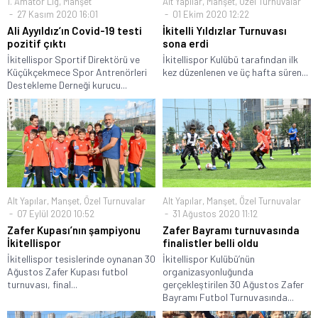
1. Amatör Lig
,
Manşet
Alt Yapılar
,
Manşet
,
Özel Turnuvalar
27 Kasım 2020 16:01
01 Ekim 2020 12:22
Ali Ayyıldız’ın Covid-19 testi
İkitelli Yıldızlar Turnuvası
pozitif çıktı
sona erdi
İkitellispor Sportif Direktörü ve
İkitellispor Kulübü tarafından ilk
Küçükçekmece Spor Antrenörleri
kez düzenlenen ve üç hafta süren...
Destekleme Derneği kurucu...
Alt Yapılar
,
Manşet
,
Özel Turnuvalar
Alt Yapılar
,
Manşet
,
Özel Turnuvalar
07 Eylül 2020 10:52
31 Ağustos 2020 11:12
Zafer Kupası’nın şampiyonu
Zafer Bayramı turnuvasında
İkitellispor
finalistler belli oldu
İkitellispor tesislerinde oynanan 30
İkitellispor Kulübü’nün
Ağustos Zafer Kupası futbol
organizasyonluğunda
turnuvası, final...
gerçekleştirilen 30 Ağustos Zafer
Bayramı Futbol Turnuvasında...