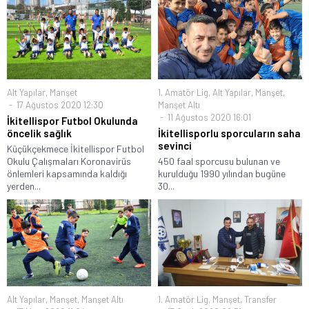
Alt Yapılar
,
Manşet
1. Amatör Lig
,
Alt Yapılar
,
Manşet
,
17 Ağustos 2020 12:30
Manşet Altı
11 Ağustos 2020 16:01
İkitellispor Futbol Okulunda
öncelik sağlık
İkitellisporlu sporcuların saha
sevinci
Küçükçekmece İkitellispor Futbol
Okulu Çalışmaları Koronavirüs
450 faal sporcusu bulunan ve
önlemleri kapsamında kaldığı
kurulduğu 1990 yılından bugüne
yerden...
30...
Alt Yapılar
,
Manşet
,
Manşet Altı
1. Amatör Lig
,
Manşet
,
Transfer