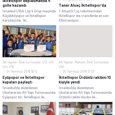
İkitellispor deplasmanda 4
golle kazandı
Taner Alsaç İkitellispor’da
İstanbul U15A Ligi 4.Grup maçında
1. Amatör Lig takımlarından
Küçükköyspor ve İkitellispor
İkitellispor dış transferde en son
karşılaştılar. İki...
Elbistanspor...
Alt Yapılar
,
Özel Turnuvalar
,
U12
,
U13
,
Alt Yapılar
,
Manşet
,
Özel Turnuvalar
,
U14
,
U16
U19
24 Temmuz 2018 16:12
20 Temmuz 2018 17:33
Eyüpspor ve İkitellispor
İkitellispor Ürdünlü rakibini 10
kupaları paylaştı
kişiyle yendi
İstanbul’da düzenlenen
İstanbul’da düzenlenen
Uluslararası Alt Yapı Turnuvasında
Uluslararası Alt Yapı Turnuvasında
Eyüpspor bir, İkitellispor iki...
Ürdünlü rakibi Hoobs ile...