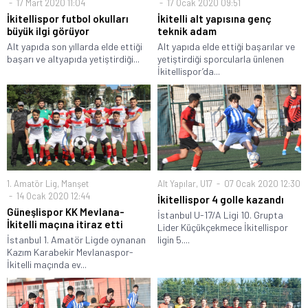
17 Mart 2020 11:04
17 Ocak 2020 09:51
İkitellispor futbol okulları
İkitelli alt yapısına genç
büyük ilgi görüyor
teknik adam
Alt yapıda son yıllarda elde ettiği
Alt yapıda elde ettiği başarılar ve
başarı ve altyapıda yetiştirdiği...
yetiştirdiği sporcularla ünlenen
İkitellispor’da...
1. Amatör Lig
,
Manşet
Alt Yapılar
,
U17
07 Ocak 2020 12:30
14 Ocak 2020 12:44
İkitellispor 4 golle kazandı
Güneşlispor KK Mevlana-
İstanbul U-17/A Ligi 10. Grupta
İkitelli maçına itiraz etti
Lider Küçükçekmece İkitellispor
İstanbul 1. Amatör Ligde oynanan
ligin 5....
Kazım Karabekir Mevlanaspor-
İkitelli maçında ev...