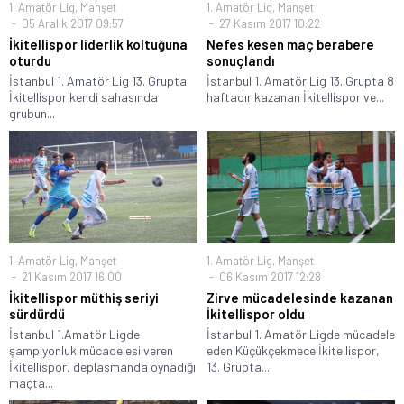
1. Amatör Lig
,
Manşet
1. Amatör Lig
,
Manşet
05 Aralık 2017 09:57
27 Kasım 2017 10:22
İkitellispor liderlik koltuğuna
Nefes kesen maç berabere
oturdu
sonuçlandı
İstanbul 1. Amatör Lig 13. Grupta
İstanbul 1. Amatör Lig 13. Grupta 8
İkitellispor kendi sahasında
haftadır kazanan İkitellispor ve...
grubun...
1. Amatör Lig
,
Manşet
1. Amatör Lig
,
Manşet
21 Kasım 2017 16:00
06 Kasım 2017 12:28
İkitellispor müthiş seriyi
Zirve mücadelesinde kazanan
sürdürdü
İkitellispor oldu
İstanbul 1.Amatör Ligde
İstanbul 1. Amatör Ligde mücadele
şampiyonluk mücadelesi veren
eden Küçükçekmece İkitellispor,
İkitellispor, deplasmanda oynadığı
13. Grupta...
maçta...