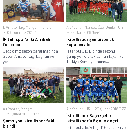
1. Amatör Lig
,
Manşet
,
Transfer
Alt Yapılar
,
Manşet
,
Özel Günler
,
U19
09 Temmuz 2018 11:51
22 Mart 2018 15:44
İkitellispor’a iki Afrikalı
İkitellispor şampiyonluk
futbolcu
kupasını aldı
Geçtiğimiz sezon baraj maçında
İstanbul U19 Liginde sezonu
Süper Amatör Ligi kaçıran ve
şampiyon olarak tamamlayan ve
yeni...
Türkiye Şampiyonasına...
Alt Yapılar
,
Manşet
Alt Yapılar
,
U15
20 Şubat 2018 11:33
27 Şubat 2018 09:38
İkitellispor Başakşehir
Şampiyon İkitellispor faklı
İkitellispor’u 6 golle geçti
bitirdi
İstanbul U15/A Ligi 11.Grupta zirve