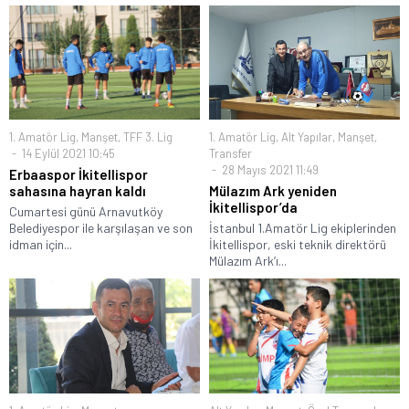
1. Amatör Lig
,
Manşet
,
TFF 3. Lig
1. Amatör Lig
,
Alt Yapılar
,
Manşet
,
14 Eylül 2021 10:45
Transfer
28 Mayıs 2021 11:49
Erbaaspor İkitellispor
sahasına hayran kaldı
Mülazım Ark yeniden
İkitellispor’da
Cumartesi günü Arnavutköy
Belediyespor ile karşılaşan ve son
İstanbul 1.Amatör Lig ekiplerinden
idman için...
İkitellispor, eski teknik direktörü
Mülazım Ark’ı...