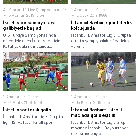
Alt Yapılar
,
Türkiye Şampiyonası
,
U16
1. Amatör Lig
,
Manşet
13 Haziran 2019 10:34
12 Ocak 2019 18:56
İkitellispor şampiyonaya
İstanbul Bayburtspor liderlik
galibiyetle başladı
koltuğunda
U16 Türkiye Şampiyonasında
İstanbul 1. Amatör Lig 8. Grupta
mücadele eden İkitellispor, için
grupta şampiyonluk mücadelesi
Kütahya’daki ilk maçında...
veren...
1. Amatör Lig
,
Manşet
1. Amatör Lig
,
Manşet
24 Aralık 2018 18:09
05 Kasım 2018 12:13
İkitellispor farklı galip
İstanbul Bayburt-İkitelli
maçında gollü eşitlik
İstanbul 1. Amatör Lig 8. Grupta
ligin 12. Haftası İkitellispor...
İstanbul 1. Amatör Lig 8.Grup
maçında İstanbul Bayburtspor
cezası nedeniyle...