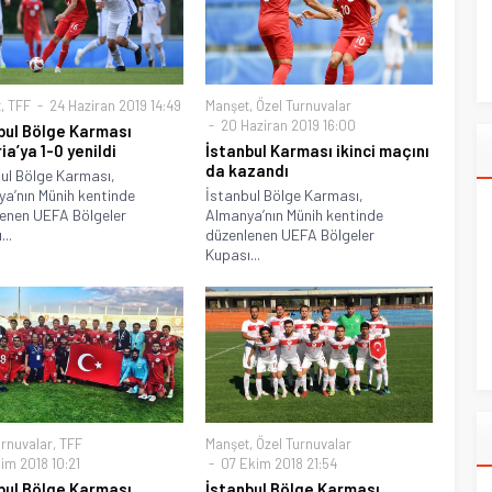
t
,
TFF
24 Haziran 2019 14:49
Manşet
,
Özel Turnuvalar
20 Haziran 2019 16:00
bul Bölge Karması
ia’ya 1-0 yenildi
İstanbul Karması ikinci maçını
da kazandı
ul Bölge Karması,
a’nın Münih kentinde
İstanbul Bölge Karması,
enen UEFA Bölgeler
Almanya’nın Münih kentinde
..
düzenlenen UEFA Bölgeler
Kupası...
urnuvalar
,
TFF
Manşet
,
Özel Turnuvalar
im 2018 10:21
07 Ekim 2018 21:54
bul Bölge Karması
İstanbul Bölge Karması,