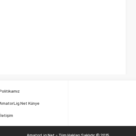
Politikamız
AmatorLig.Net Künye
İletişim
AmatorLig.Net - Tüm Hakları Saklıdır © 2015