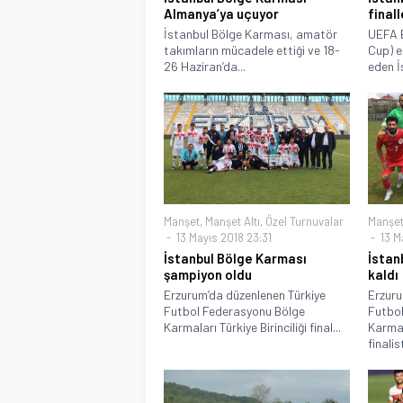
Almanya’ya uçuyor
finall
İstanbul Bölge Karması, amatör
UEFA B
takımların mücadele ettiği ve 18-
Cup) 
26 Haziran’da...
eden İ
Manşet
,
Manşet Altı
,
Özel Turnuvalar
Manşe
13 Mayıs 2018 23:31
13 M
İstanbul Bölge Karması
İstan
şampiyon oldu
kaldı
Erzurum’da düzenlenen Türkiye
Erzuru
Futbol Federasyonu Bölge
Futbol
Karmaları Türkiye Birinciliği final...
Karmala
finalist