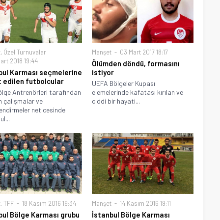
t
,
Özel Turnuvalar
Manşet
03 Mart 2017 18:17
art 2018 19:44
Ölümden döndü, formasını
bul Karması seçmelerine
istiyor
 edilen futbolcular
UEFA Bölgeler Kupası
lge Antrenörleri tarafından
elemelerinde kafatası kırılan ve
n çalışmalar ve
ciddi bir hayati...
endirmeler neticesinde
l...
t
,
TFF
18 Kasım 2016 19:34
Manşet
14 Kasım 2016 19:11
bul Bölge Karması grubu
İstanbul Bölge Karması