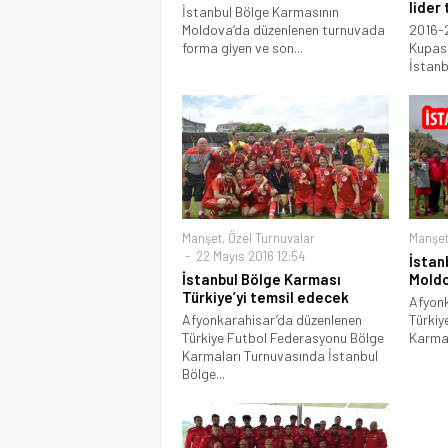
lider
İstanbul Bölge Karmasının
Moldova’da düzenlenen turnuvada
2016-
forma giyen ve son...
Kupası
İstanb
Manşet
,
Özel Turnuvalar
Manşe
22 Mayıs 2016 12:54
İstan
İstanbul Bölge Karması
Moldo
Türkiye’yi temsil edecek
Afyonk
Afyonkarahisar’da düzenlenen
Türkiy
Türkiye Futbol Federasyonu Bölge
Karmal
Karmaları Turnuvasında İstanbul
Bölge...