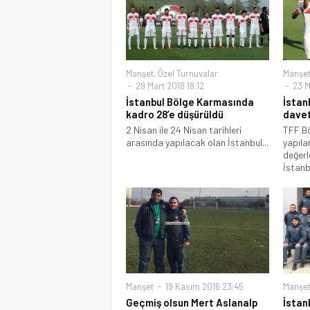
Manşet
,
Özel Turnuvalar
Manşe
29 Mart 2018 18:12
23 M
İstanbul Bölge Karmasında
İstan
kadro 28’e düşürüldü
davet
2 Nisan ile 24 Nisan tarihleri
TFF Bö
arasında yapılacak olan İstanbul...
yapıla
değerl
İstanbu
Manşet
19 Kasım 2016 23:45
Manşe
Geçmiş olsun Mert Aslanalp
İstan