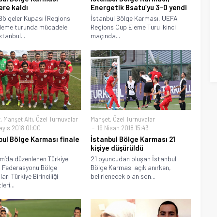
ere kaldı
Energetik Bsatu’yu 3-0 yendi
ölgeler Kupası (Regions
İstanbul Bölge Karması, UEFA
eleme turunda mücadele
Regions Cup Eleme Turu ikinci
stanbul...
maçında...
t
,
Manşet Altı
,
Özel Turnuvalar
Manşet
,
Özel Turnuvalar
ayıs 2018 01:00
19 Nisan 2018 15:43
bul Bölge Karması finale
İstanbul Bölge Karması 21
kişiye düşürüldü
m’da düzenlenen Türkiye
21 oyuncudan oluşan İstanbul
 Federasyonu Bölge
Bölge Karması açıklanırken,
rı Türkiye Birinciliği
belirlenecek olan son...
leri...