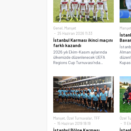
Genel
,
Manşet
Manşe
25 Haziran 2026 11:33
İstan
İstanbul Karması ikinci maçını
Bavar
farklı kazandı
İstanb
2026 yılı Ekim-Kasım aylarında
Almany
ülkemizde düzenlenecek UEFA
düzenl
Regions Cup Turnuvası’nda...
Kupası.
Manşet
,
Özel Turnuvalar
,
TFF
Özel T
15 Haziran 2019 18:19
11 Ek
İstanbul Bölge Karması
İstan