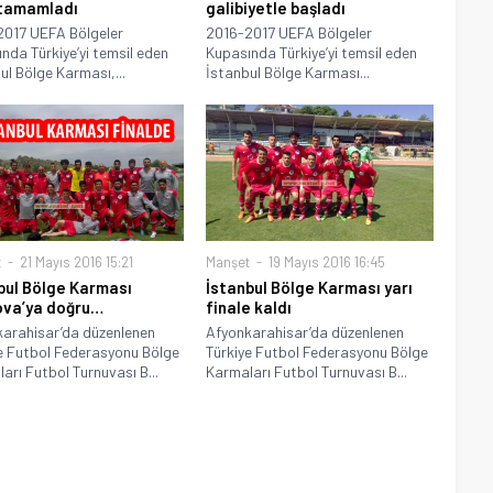
 tamamladı
galibiyetle başladı
2017 UEFA Bölgeler
2016-2017 UEFA Bölgeler
nda Türkiye’yi temsil eden
Kupasında Türkiye’yi temsil eden
ul Bölge Karması,...
İstanbul Bölge Karması...
t
21 Mayıs 2016 15:21
Manşet
19 Mayıs 2016 16:45
bul Bölge Karması
İstanbul Bölge Karması yarı
va’ya doğru…
finale kaldı
arahisar’da düzenlenen
Afyonkarahisar’da düzenlenen
e Futbol Federasyonu Bölge
Türkiye Futbol Federasyonu Bölge
arı Futbol Turnuvası B...
Karmaları Futbol Turnuvası B...