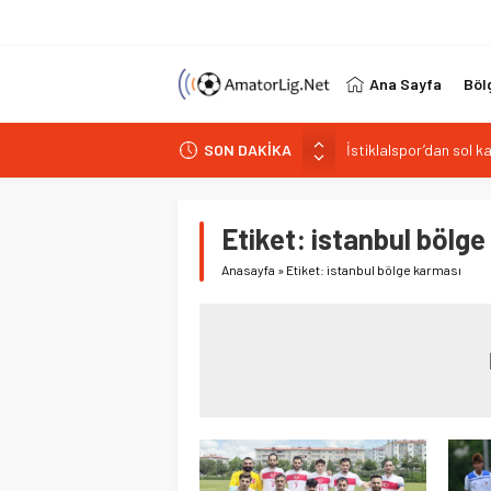
Ana Sayfa
Böl
İstiklalspor’dan sol 
SON DAKİKA
Paşabahçespor’da spor
İstanbul Gençlerbirliğ
Vardarspor teknik eki
Etiket:
istanbul bölge
Kuzeyin Kaplanları Kay
Anasayfa
»
Etiket: istanbul bölge karması