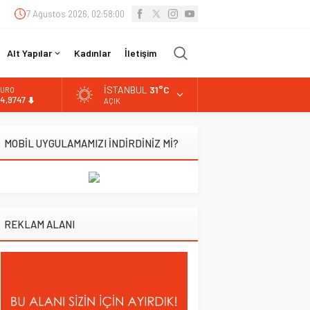
7 Ağustos 2026, 02:58:01
Alt Yapılar
Kadınlar
İletişim
İSTANBUL
31°C
URO
4,9747
AÇIK
LTIN
.499,25
MOBİL UYGULAMAMIZI İNDİRDİNİZ Mİ?
İST
3.798,82
OLAR
7,5921
REKLAM ALANI