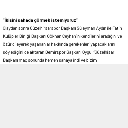
“İkisini sahada görmek istemiyoruz”
Olaydan sonra Güzelhirsarspor Başkanı Süleyman Aydın ile Fatih
Kulüpler Birliği Başkanı Gökhan Ceyhan’ın kendilerini aradığını ve
özür dileyerek yaşananlar hakkında gerekenleri yapacaklarını
söylediğini de aktaran Demirspor Başkanı Oygu, “Güzelhisar
Başkanı maç sonunda hemen sahaya indi ve bizim
oyuncularımıza yardımcı oldu. Bunları belirtmem gerekir. Bu
anlamda Sayın Başkan’a teşekkür ederim. Ancak bilhassa
söylemem gerekir ki, bu iğrenç saldırıda başrol oynayan iki
oyuncuyu rövanş maçında Güzelhisarspor forması ile sahada
görmek istemiyoruz” ifadelerini kullandı.
Süleyman Aydın özür diledi
Güzelhirsarspor Başkanı Süleyman Aydın ise, üzgün olduklarını
Bayrampaşa Demirspor camiasından özür dilediğini söyledi.