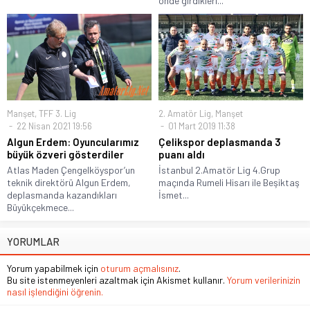
önde girdikleri...
Manşet
,
TFF 3. Lig
2. Amatör Lig
,
Manşet
22 Nisan 2021 19:56
01 Mart 2019 11:38
Algun Erdem: Oyuncularımız
Çelikspor deplasmanda 3
büyük özveri gösterdiler
puanı aldı
Atlas Maden Çengelköyspor’un
İstanbul 2.Amatör Lig 4.Grup
teknik direktörü Algun Erdem,
maçında Rumeli Hisarı ile Beşiktaş
deplasmanda kazandıkları
İsmet...
Büyükçekmece...
YORUMLAR
Yorum yapabilmek için
oturum açmalısınız
.
Bu site istenmeyenleri azaltmak için Akismet kullanır.
Yorum verilerinizin
nasıl işlendiğini öğrenin.