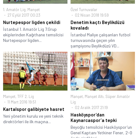
1. Amatör Lig
,
Manşet
Özel Turnuvalar
27 Eylül 2017 00:23
02 Nisan 2018 19:59
Nurtepespor ligden çekildi
Denetim kaçtı Beylikdüzü
kovaladı
İstanbul 1. Amatör Lig 7.Grup
ekiplerinden Kağıthane temsilcisi
İstanbul Maliye çalışanları futbol
Nurtepespor ligden...
turnuvasında geçen yılın
şampiyonu Beylikdüzü VD...
Manşet
,
TFF 2. Lig
Manşet
,
Manşet Altı
,
Süper Amatör
11 Mart 2016 19:51
Lig
02 Aralık 2017 21:19
Kartalspor galibiyete hasret
Hasköyspor’dan
Yeni yönetim kurulu ve yeni teknik
Kaynarcaspor’a tepki
direktörleri ile ilk maçına...
Beyoğlu temsilcisi Hasköyspor’un
Genel Kaptanı Yetkiner Fener, 2-0