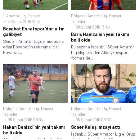
1. Amatör Lig
,
Manşet
Bölgesel Amatör Lig
,
Manşet
,
15 Şubat 2016 15:19
Transfer
08 Şubat 2016 13:46
Boyabat Esnafspor’dan altın
galibiyet
Barış Hamza’nın yeni takımı
belli oldu
Sinop 1. Amatör Lig’de mücadele
eden Boyabat’ın tek temsilcisi
Bu sezona İstanbul Süper Amatör
Boyabat...
Lig ekiplerinden Alibeyköyspor
forması ile...
Bölgesel Amatör Lig
,
Manşet
,
Bölgesel Amatör Lig
,
Manşet
,
Transfer
Transfer
05 Şubat 2016 09:34
05 Şubat 2016 09:32
Hakan Denizci’nin yeni takımı
Soner Keleş imzayı attı
belli oldu
İstanbul Süper Amatör Lig 4. Grup