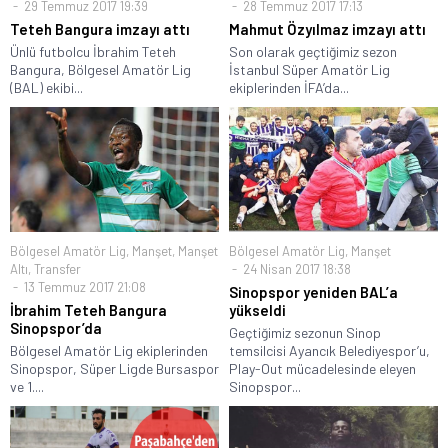
29 Temmuz 2017 19:39
28 Temmuz 2017 17:13
Teteh Bangura imzayı attı
Mahmut Özyılmaz imzayı attı
Ünlü futbolcu İbrahim Teteh
Son olarak geçtiğimiz sezon
Bangura, Bölgesel Amatör Lig
İstanbul Süper Amatör Lig
(BAL) ekibi...
ekiplerinden İFA’da...
Bölgesel Amatör Lig
,
Manşet
,
Manşet
Bölgesel Amatör Lig
,
Manşet
Altı
,
Transfer
24 Nisan 2017 18:38
13 Temmuz 2017 21:08
Sinopspor yeniden BAL’a
İbrahim Teteh Bangura
yükseldi
Sinopspor’da
Geçtiğimiz sezonun Sinop
Bölgesel Amatör Lig ekiplerinden
temsilcisi Ayancık Belediyespor’u,
Sinopspor, Süper Ligde Bursaspor
Play-Out mücadelesinde eleyen
ve 1....
Sinopspor...