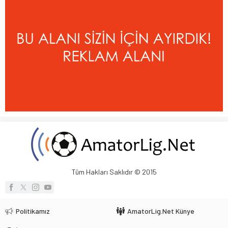
Tüm Hakları Saklıdır © 2015
Politikamız
AmatorLig.Net Künye