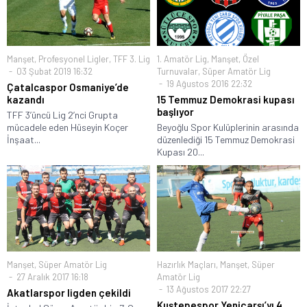
Manşet
,
Profesyonel Ligler
,
TFF 3. Lig
1. Amatör Lig
,
Manşet
,
Özel
03 Şubat 2019 16:32
Turnuvalar
,
Süper Amatör Lig
19 Ağustos 2016 22:32
Çatalcaspor Osmaniye’de
kazandı
15 Temmuz Demokrasi kupası
başlıyor
TFF 3’üncü Lig 2’nci Grupta
mücadele eden Hüseyin Koçer
Beyoğlu Spor Kulüplerinin arasında
İnşaat...
düzenlediği 15 Temmuz Demokrasi
Kupası 20...
Manşet
,
Süper Amatör Lig
Hazırlık Maçları
,
Manşet
,
Süper
27 Aralık 2017 16:18
Amatör Lig
13 Ağustos 2017 22:27
Akatlarspor ligden çekildi
Kuştepespor Yeniçarşı’yı 4