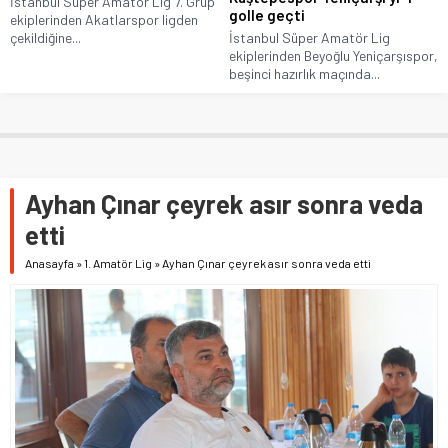
İstanbul Süper Amatör Lig 7. Grup
golle geçti
ekiplerinden Akatlarspor ligden
çekildiğine...
İstanbul Süper Amatör Lig
ekiplerinden Beyoğlu Yeniçarşıspor,
beşinci hazırlık maçında...
Ayhan Çınar çeyrek asır sonra veda
etti
Anasayfa
»
1. Amatör Lig
»
Ayhan Çınar çeyrek asır sonra veda etti