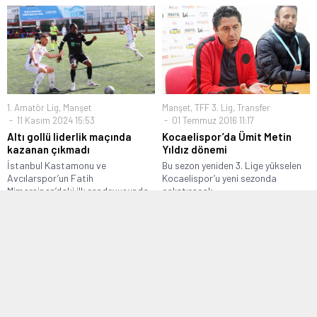
1. Amatör Lig
,
Manşet
Manşet
,
TFF 3. Lig
,
Transfer
11 Kasım 2024 15:53
01 Temmuz 2016 11:17
Altı gollü liderlik maçında
Kocaelispor’da Ümit Metin
kazanan çıkmadı
Yıldız dönemi
İstanbul Kastamonu ve
Bu sezon yeniden 3. Lige yükselen
Avcılarspor’un Fatih
Kocaelispor’u yeni sezonda
Mimarsinan’daki ilk randevusunda
çalıştıracak...
fileler 6...