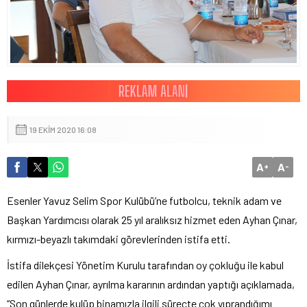
19 EKIM 2020 16:08
A
A
+
-
Esenler Yavuz Selim Spor Kulübü’ne futbolcu, teknik adam ve
Başkan Yardımcısı olarak 25 yıl aralıksız hizmet eden Ayhan Çınar,
kırmızı-beyazlı takımdaki görevlerinden istifa etti.
İstifa dilekçesi Yönetim Kurulu tarafından oy çokluğu ile kabul
edilen Ayhan Çınar, ayrılma kararının ardından yaptığı açıklamada,
“Son günlerde kulüp binamızla ilgili süreçte çok yıprandığımı