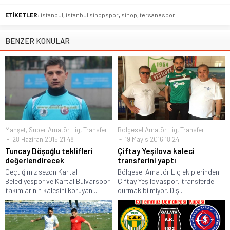
ETİKETLER:
istanbul
,
istanbul sinopspor
,
sinop
,
tersanespor
BENZER KONULAR
Manşet
,
Süper Amatör Lig
,
Transfer
Bölgesel Amatör Lig
,
Transfer
28 Haziran 2015 21:48
19 Mayıs 2016 18:24
Tuncay Döşoğlu teklifleri
Çiftay Yeşilova kaleci
değerlendirecek
transferini yaptı
Geçtiğimiz sezon Kartal
Bölgesel Amatör Lig ekiplerinden
Belediyespor ve Kartal Bulvarspor
Çiftay Yeşilovaspor, transferde
takımlarının kalesini koruyan...
durmak bilmiyor. Dış...