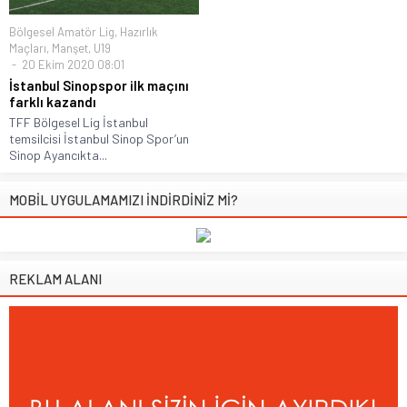
Bölgesel Amatör Lig
,
Hazırlık
Maçları
,
Manşet
,
U19
20 Ekim 2020 08:01
İstanbul Sinopspor ilk maçını
farklı kazandı
TFF Bölgesel Lig İstanbul
temsilcisi İstanbul Sinop Spor’un
Sinop Ayancıkta...
MOBİL UYGULAMAMIZI İNDİRDİNİZ Mİ?
REKLAM ALANI