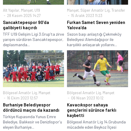
Alt Yapılar
,
Manşet
,
U19
Manşet
,
Süper Amatör Lig
,
Transfer
28 Kasım 2025 14:27
15 Aralık 2023 11:23
Sancaktepespor 90’da
Furkan Samet Seven yeniden
galibiyeti kaçırdı
Yalova’da
TFF U19 Gelişim Ligi 3.Grup’ta zirve
Sezon başı anlaştığı Çekmeköy
yarışını sürdüren Sancaktepespor,
Belediyesi Alemdağspor ile
deplasmanda...
karşılıklı anlaşarak yollarını...
Bölgesel Amatör Lig
,
Manşet
Bölgesel Amatör Lig
,
Manşet
16 Ekim 2023 12:57
06 Nisan 2023 10:12
Burhaniye Belediyespor
Kavacıkspor sahaya
dördüncü maçını da kazandı
gençlerini sürünce farklı
kaybetti
Türkiye Kupasında Yunus Emre
Belediye, Balıkesir ve Denizlispor’u
Bölgesel Amatör Lig 14.Grubunda
eleyen Burhaniye...
mücadele eden Beykoz İlçesi