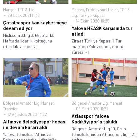
Manşet
,
TFF 3. Lig
Manşet
,
Profesyonel Ligler
,
TFF 3.
29 Ocak 2021 11:38
Lig
,
Türkiye Kupası
14 Ekim 2020 18:25
Çatalcaspor kan kaybetmeye
devam ediyor
Yalova HEASK karşısında tur
atladı
Misli.com 3.Lig 3. Grupta 13.
Haftada liderlik koltuğuna
Ziraat Türkiye Kupası 1. Tur
oturduktan sonra...
maçında Yalovaspor, normal
süresi 1-1...
Bölgesel Amatör Lig
,
Manşet
,
Bölgesel Amatör Lig
,
Manşet
Transfer
09 Mart 2020 11:22
12 Ağustos 2020 13:22
Atlasspor Yalova
Altınova Belediyespor hocası
Kadıköyspor’a takıldı
ile devam kararı aldı
Bölgesel Amatör Lig 10. Grup
Yalova temsilcisi Altınova
temsilcilerinden Atlasspor, ligin 21.
Belediyespor teknik direktör
hafta...