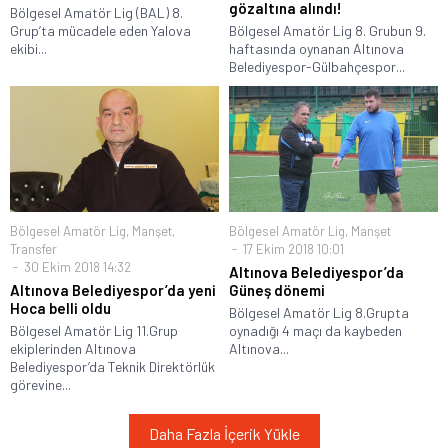
gözaltına alındı!
Bölgesel Amatör Lig (BAL) 8.
Grup’ta mücadele eden Yalova
Bölgesel Amatör Lig 8. Grubun 9.
ekibi...
haftasında oynanan Altınova
Belediyespor-Gülbahçespor...
Bölgesel Amatör Lig
,
Manşet
,
Bölgesel Amatör Lig
,
Manşet
Transfer
17 Ekim 2018 10:01
30 Ekim 2018 14:32
Altınova Belediyespor’da
Altınova Belediyespor’da yeni
Güneş dönemi
Hoca belli oldu
Bölgesel Amatör Lig 8.Grupta
Bölgesel Amatör Lig 11.Grup
oynadığı 4 maçı da kaybeden
ekiplerinden Altınova
Altınova...
Belediyespor’da Teknik Direktörlük
görevine...
Daha Fazla İçerik Yükle