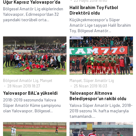
23 Mayıs 2019 15:50
Uğur Kapısız Yalovaspor’da
Halil İbrahim Toy Futbol
Bölgesel Amatör Lig ekiplerinden
Direktörü oldu
Yalovaspor, Edirnespor’dan 32
yaşındaki tecrübeli orta...
Küçükçekmecespor’u Süper
Amatör Lige taşıyan Halil İbrahim
Toy, Bölgesel Amatör...
Bölgesel Amatör Lig
,
Manşet
Manşet
,
Süper Amatör Lig
28 Nisan 2019 18:27
25 Nisan 2019 16:03
Yalovaspor BAL’a yükseldi
Yalovaspor Altınova
Belediyespor’un rakibi oldu
2018-2019 sezonunda Yalova
Süper Amatör Küme şampiyonu
Yalova Süper Amatör Ligde, 2018-
olan Yalovaspor, Bölgesel...
2019 sezonu 14. hafta maçlarıyla
tamamlandı....