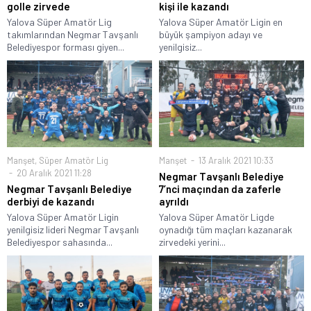
golle zirvede
kişi ile kazandı
Yalova Süper Amatör Lig
Yalova Süper Amatör Ligin en
takımlarından Negmar Tavşanlı
büyük şampiyon adayı ve
Belediyespor forması giyen...
yenilgisiz...
Manşet
,
Süper Amatör Lig
Manşet
13 Aralık 2021 10:33
20 Aralık 2021 11:28
Negmar Tavşanlı Belediye
Negmar Tavşanlı Belediye
7’nci maçından da zaferle
derbiyi de kazandı
ayrıldı
Yalova Süper Amatör Ligin
Yalova Süper Amatör Ligde
yenilgisiz lideri Negmar Tavşanlı
oynadığı tüm maçları kazanarak
Belediyespor sahasında...
zirvedeki yerini...