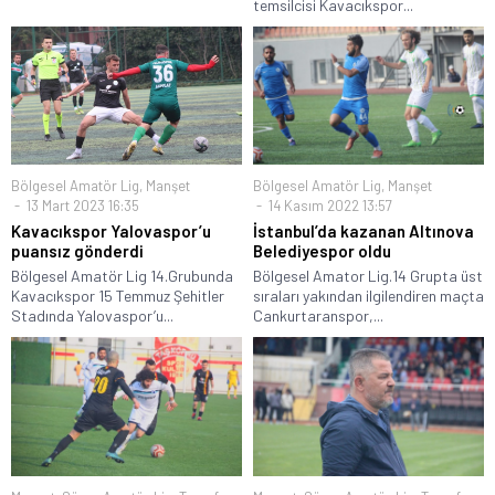
temsilcisi Kavacıkspor...
Bölgesel Amatör Lig
,
Manşet
Bölgesel Amatör Lig
,
Manşet
13 Mart 2023 16:35
14 Kasım 2022 13:57
Kavacıkspor Yalovaspor’u
İstanbul’da kazanan Altınova
puansız gönderdi
Belediyespor oldu
Bölgesel Amatör Lig 14.Grubunda
Bölgesel Amator Lig.14 Grupta üst
Kavacıkspor 15 Temmuz Şehitler
sıraları yakından ilgilendiren maçta
Stadında Yalovaspor’u...
Cankurtaranspor,...