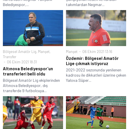
Belediyespor,...
takımlardan Negmar...
Bölgesel Amatör Lig
,
Manşet
,
Manşet
06 Ekim 2021 13:16
Transfer
Özdemir: Bölgesel Amatör
06 Ekim 2021 18:31
Lige çıkmak istiyoruz
Altınova Belediyespor’un
2021-2022 sezonunda yenilenen
transferleri belli oldu
kadrosu ile dikkatleri üzerine çeken
Bölgesel Amatör Lig ekiplerinden
Yalova Süper...
Altınova Belediyespor, dış
transferde 9 futbolcuya...