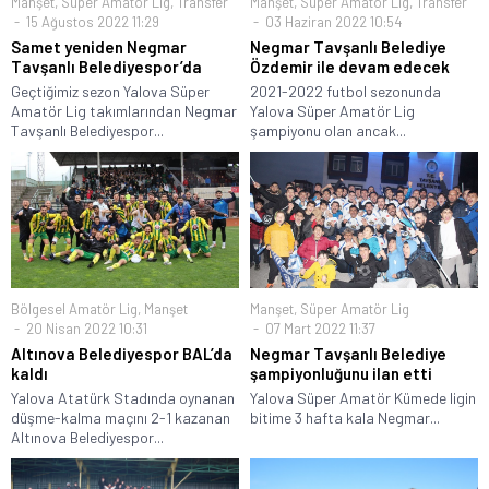
Manşet
,
Süper Amatör Lig
,
Transfer
Manşet
,
Süper Amatör Lig
,
Transfer
15 Ağustos 2022 11:29
03 Haziran 2022 10:54
Samet yeniden Negmar
Negmar Tavşanlı Belediye
Tavşanlı Belediyespor’da
Özdemir ile devam edecek
Geçtiğimiz sezon Yalova Süper
2021-2022 futbol sezonunda
Amatör Lig takımlarından Negmar
Yalova Süper Amatör Lig
Tavşanlı Belediyespor...
şampiyonu olan ancak...
Bölgesel Amatör Lig
,
Manşet
Manşet
,
Süper Amatör Lig
20 Nisan 2022 10:31
07 Mart 2022 11:37
Altınova Belediyespor BAL’da
Negmar Tavşanlı Belediye
kaldı
şampiyonluğunu ilan etti
Yalova Atatürk Stadında oynanan
Yalova Süper Amatör Kümede ligin
düşme-kalma maçını 2-1 kazanan
bitime 3 hafta kala Negmar...
Altınova Belediyespor...