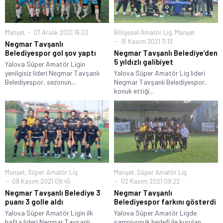
Manşet
07 Aralık 2021 16:23
Bölgesel Amatör Lig
,
Manşet
15 Kasım 2021 11:13
Negmar Tavşanlı
Belediyespor gol şov yaptı
Negmar Tavşanlı Belediye’den
5 yıldızlı galibiyet
Yalova Süper Amatör Ligin
yenilgisiz lideri Negmar Tavşanlı
Yalova Süper Amatör Lig lideri
Belediyespor, sezonun...
Negmar Tavşanlı Belediyespor,
konuk ettiği...
Manşet
,
Süper Amatör Lig
Manşet
,
Süper Amatör Lig
08 Kasım 2021 09:45
02 Kasım 2021 09:22
Negmar Tavşanlı Belediye 3
Negmar Tavşanlı
puanı 3 golle aldı
Belediyespor farkını gösterdi
Yalova Süper Amatör Ligin ilk
Yalova Süper Amatör Ligde
hafta lideri Negmar Tavşanlı
şampiyonuk hedefi ile kurulan