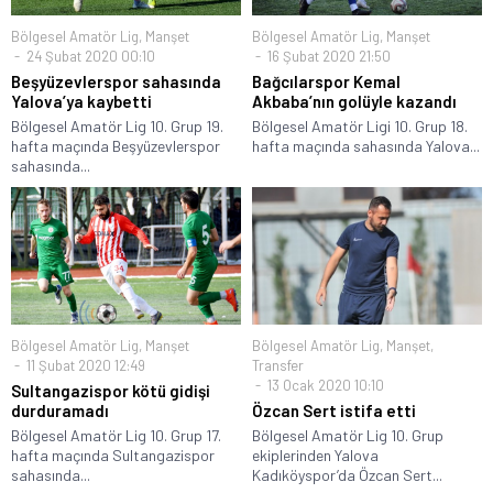
Bölgesel Amatör Lig
,
Manşet
Bölgesel Amatör Lig
,
Manşet
24 Şubat 2020 00:10
16 Şubat 2020 21:50
Beşyüzevlerspor sahasında
Bağcılarspor Kemal
Yalova’ya kaybetti
Akbaba’nın golüyle kazandı
Bölgesel Amatör Lig 10. Grup 19.
Bölgesel Amatör Ligi 10. Grup 18.
hafta maçında Beşyüzevlerspor
hafta maçında sahasında Yalova...
sahasında...
Bölgesel Amatör Lig
,
Manşet
Bölgesel Amatör Lig
,
Manşet
,
11 Şubat 2020 12:49
Transfer
13 Ocak 2020 10:10
Sultangazispor kötü gidişi
durduramadı
Özcan Sert istifa etti
Bölgesel Amatör Lig 10. Grup 17.
Bölgesel Amatör Lig 10. Grup
hafta maçında Sultangazispor
ekiplerinden Yalova
sahasında...
Kadıköyspor’da Özcan Sert...