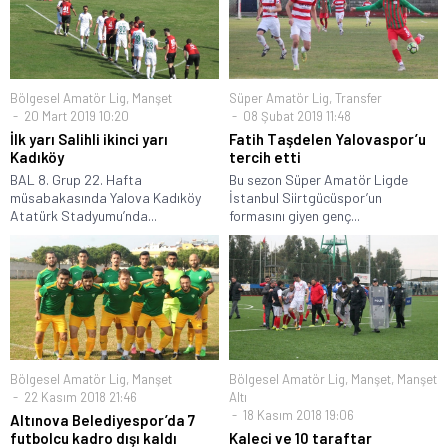
Bölgesel Amatör Lig
,
Manşet
Süper Amatör Lig
,
Transfer
20 Mart 2019 10:20
08 Şubat 2019 11:48
İlk yarı Salihli ikinci yarı
Fatih Taşdelen Yalovaspor’u
Kadıköy
tercih etti
BAL 8. Grup 22. Hafta
Bu sezon Süper Amatör Ligde
müsabakasında Yalova Kadıköy
İstanbul Siirtgücüspor’un
Atatürk Stadyumu’nda...
formasını giyen genç...
Bölgesel Amatör Lig
,
Manşet
Bölgesel Amatör Lig
,
Manşet
,
Manşet
22 Kasım 2018 21:46
Altı
18 Kasım 2018 19:06
Altınova Belediyespor’da 7
futbolcu kadro dışı kaldı
Kaleci ve 10 taraftar