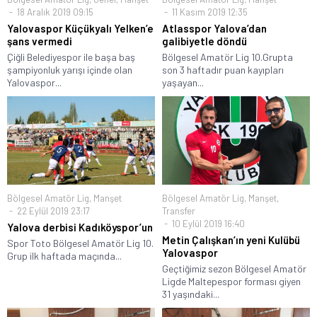
18 Aralık 2019 09:15
11 Kasım 2019 12:35
Yalovaspor Küçükyalı Yelken’e
Atlasspor Yalova’dan
şans vermedi
galibiyetle döndü
Çiğli Belediyespor ile başa baş
Bölgesel Amatör Lig 10.Grupta
şampiyonluk yarışı içinde olan
son 3 haftadır puan kayıpları
Yalovaspor...
yaşayan...
Bölgesel Amatör Lig
,
Manşet
Bölgesel Amatör Lig
,
Manşet
,
22 Eylül 2019 23:17
Transfer
10 Eylül 2019 16:40
Yalova derbisi Kadıköyspor’un
Metin Çalışkan’ın yeni Kulübü
Spor Toto Bölgesel Amatör Lig 10.
Yalovaspor
Grup ilk haftada maçında...
Geçtiğimiz sezon Bölgesel Amatör
Ligde Maltepespor forması giyen
31 yaşındaki...