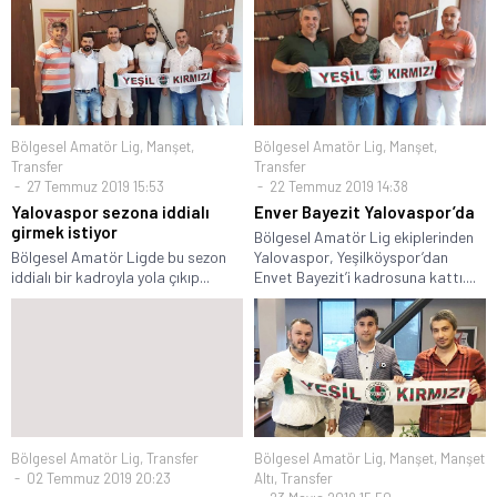
Bölgesel Amatör Lig
,
Manşet
,
Bölgesel Amatör Lig
,
Manşet
,
Transfer
Transfer
27 Temmuz 2019 15:53
22 Temmuz 2019 14:38
Yalovaspor sezona iddialı
Enver Bayezit Yalovaspor’da
girmek istiyor
Bölgesel Amatör Lig ekiplerinden
Bölgesel Amatör Ligde bu sezon
Yalovaspor, Yeşilköyspor’dan
iddialı bir kadroyla yola çıkıp...
Envet Bayezit’i kadrosuna kattı....
Bölgesel Amatör Lig
,
Transfer
Bölgesel Amatör Lig
,
Manşet
,
Manşet
02 Temmuz 2019 20:23
Altı
,
Transfer