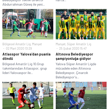
Abdurrahman Güneş ile yeni...
Bölgesel Amatör Lig
,
Manşet
Manşet
,
Süper Amatör Lig
02 Mart 2020 13:29
25 Şubat 2020 15:47
Atlasspor Yalova’dan puanla
Altınova Belediyespor
döndü
şampiyonluğa gidiyor
Bölgesel Amatör Lig 10.Grup
Yalova Süper Amatör Ligde
takımlarından Atlasspor, grup
mücadele eden Altınova
lideri Yalovaspor ile...
Belediyespor, Çınarcık
Belediyespor’u...