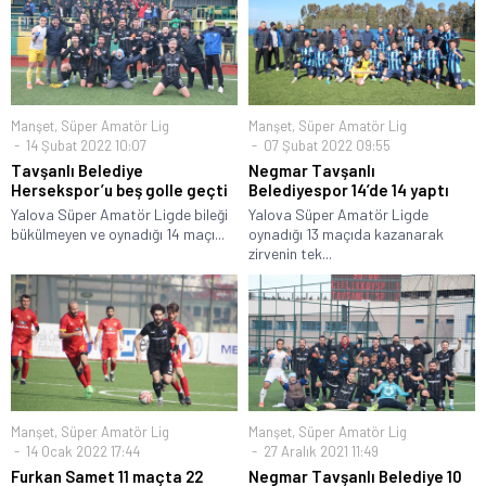
Manşet
,
Süper Amatör Lig
Manşet
,
Süper Amatör Lig
14 Şubat 2022 10:07
07 Şubat 2022 09:55
Tavşanlı Belediye
Negmar Tavşanlı
Hersekspor’u beş golle geçti
Belediyespor 14’de 14 yaptı
Yalova Süper Amatör Ligde bileği
Yalova Süper Amatör Ligde
bükülmeyen ve oynadığı 14 maçı...
oynadığı 13 maçıda kazanarak
zirvenin tek...
Manşet
,
Süper Amatör Lig
Manşet
,
Süper Amatör Lig
14 Ocak 2022 17:44
27 Aralık 2021 11:49
Furkan Samet 11 maçta 22
Negmar Tavşanlı Belediye 10