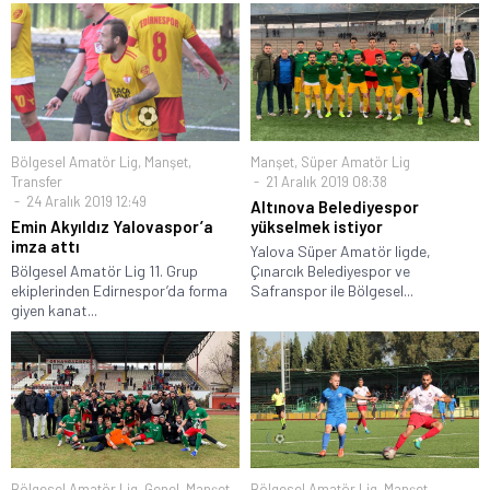
Bölgesel Amatör Lig
,
Manşet
,
Manşet
,
Süper Amatör Lig
Transfer
21 Aralık 2019 08:38
24 Aralık 2019 12:49
Altınova Belediyespor
Emin Akyıldız Yalovaspor’a
yükselmek istiyor
imza attı
Yalova Süper Amatör ligde,
Bölgesel Amatör Lig 11. Grup
Çınarcık Belediyespor ve
ekiplerinden Edirnespor’da forma
Safranspor ile Bölgesel...
giyen kanat...
Bölgesel Amatör Lig
,
Genel
,
Manşet
Bölgesel Amatör Lig
,
Manşet