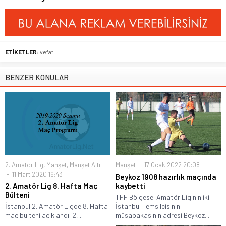
ETİKETLER:
vefat
BENZER KONULAR
2. Amatör Lig
,
Manşet
,
Manşet Altı
Manşet
17 Ocak 2022 20:08
11 Mart 2020 16:43
Beykoz 1908 hazırlık maçında
2. Amatör Lig 8. Hafta Maç
kaybetti
Bülteni
TFF Bölgesel Amatör Liginin iki
İstanbul 2. Amatör Ligde 8. Hafta
İstanbul Temsilcisinin
maç bülteni açıklandı. 2,...
müsabakasının adresi Beykoz...