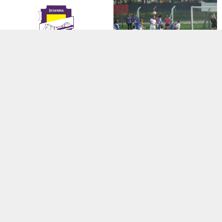
Manşet
,
Süper Amatör Lig
Manşet
,
TFF 3. Lig
23 Ocak 2018 00:34
09 Kasım 2015 20:43
İstanbul Mesudiyespor’dan
Sultanlar bir puana razı oldu
Tunaspor’a cevap
Spor Toto 3. Lig 2. Grup
Tunaspor Resmi Sitesinden yapılan
13.haftada Orhangazispor ile
açıklama nedeniyle kendilerine
deplasmanda...
cevap hakkı doğduğunu...
Manşet
,
Süper Amatör Lig
,
Transfer
Manşet
,
Süper Amatör Lig
06 Eylül 2021 10:22
31 Ekim 2016 14:28