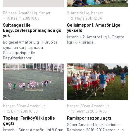
Bölgesel Amatör Lig
,
Manşet
2. Amatör Lig
,
Manşet
18 Kasım 2015 18:09
21 Mayıs 2017 12:54
Sultangazi ile
Gelişimspor 1. Amatör Lige
Beşyüzevlerspor maçında gol
yükseldi
yok
İstanbul 2. Amatör Lig 4. Grupta
Bölgesel Amatör Lig 11. Grup’ta
ligi ilk iki sırada...
oynanan karşılaşmada
Sultangazispor ile
Beşyüzevlerspor...
Manşet
,
Süper Amatör Lig
Manşet
,
Süper Amatör Lig
12 Ekim 2015 10:50
19 Temmuz 2016 14:55
Topkapı Feriköy’ü iki golle
Ramispor sezonu açtı
geçti
Süper Amatör Lig ekiplerinden
İstanbul Süper Amatör Ligi 8.Grup
Ramispor, 2016-2017 sezonunun