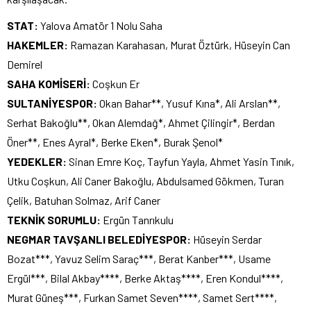
STAT:
Yalova Amatör 1 Nolu Saha
HAKEMLER:
Ramazan Karahasan, Murat Öztürk, Hüseyin Can
Demirel
SAHA KOMİSERİ:
Coşkun Er
SULTANİYESPOR:
Okan Bahar**, Yusuf Kına*, Ali Arslan**,
Serhat Bakoğlu**, Okan Alemdağ*, Ahmet Çilingir*, Berdan
Öner**, Enes Ayral*, Berke Eken*, Burak Şenol*
YEDEKLER:
Sinan Emre Koç, Tayfun Yayla, Ahmet Yasin Tınık,
Utku Coşkun, Ali Caner Bakoğlu, Abdulsamed Gökmen, Turan
Çelik, Batuhan Solmaz, Arif Caner
TEKNİK SORUMLU:
Ergün Tanrıkulu
NEGMAR TAVŞANLI BELEDİYESPOR:
Hüseyin Serdar
Bozat***, Yavuz Selim Saraç***, Berat Kanber***, Usame
Ergül***, Bilal Akbay****, Berke Aktaş****, Eren Kondul****,
Murat Güneş***, Furkan Samet Seven****, Samet Sert****,