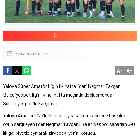
08 KASIM 2021 09:45
A
A
+
-
Yalova Süper Amatör Ligin ilk hafta lideri Negmar Tavşanlı
Belediyespor, ligin ikinci hafta maçında deplasmanda
Sultaniyespor ile karşılaştı.
Yalova Amatör 1 No’lu Sahada oynanan mücadelede baskılı bir
oyun sergileyen lider Negmar Tavşanlı Belediyespor sahadan 3-0
lık galibiyetle ayrılarak zirvedeki yerini korudu.