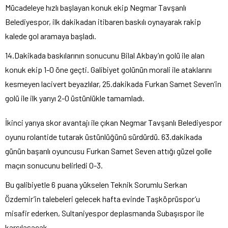
Mücadeleye hızlı başlayan konuk ekip Negmar Tavşanlı
Belediyespor, ilk dakikadan itibaren baskılı oynayarak rakip
kalede gol aramaya başladı.
14.Dakikada baskılarının sonucunu Bilal Akbay’ın golü ile alan
konuk ekip 1-0 öne geçti. Galibiyet golünün morali ile ataklarını
kesmeyen lacivert beyazlılar, 25.dakikada Furkan Samet Seven’in
golü ile ilk yarıyı 2-0 üstünlükle tamamladı.
İkinci yarıya skor avantajı ile çıkan Negmar Tavşanlı Belediyespor
oyunu rolantide tutarak üstünlüğünü sürdürdü. 63.dakikada
günün başarılı oyuncusu Furkan Samet Seven attığı güzel golle
maçın sonucunu belirledi 0-3.
Bu galibiyetle 6 puana yükselen Teknik Sorumlu Serkan
Özdemir’in talebeleri gelecek hafta evinde Taşköprüspor’u
misafir ederken, Sultaniyespor deplasmanda Subaşıspor ile
karşılaşacak.