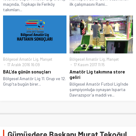
maçında, Topkapı ile Feriköy
ilk çalışmasını Rami...
takımları...
Bölgesel Amatör Lig
,
Manşet
Bölgesel Amatör Lig
,
Manşet
17 Aralık 2016 16:09
17 Kasım 2017 11:15
BAL’da günün sonuçları
Amatör Lig takımına store
geliri
Bölgesel Amatör Lig 11. Grup ve 12.
Grup’ta bugün birer...
Bölgesel Amatör Futbol Ligi’nde
şampiyonluğa oynayan Isparta
Davrazspor’a maddi ve...
Gümüşdere Başkanı Murat Tekoğul