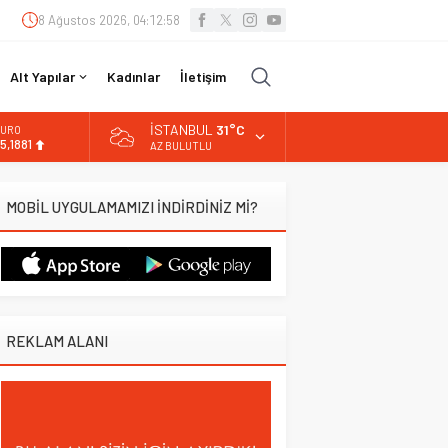
8 Ağustos 2026, 04:12:59
Alt Yapılar
Kadınlar
İletişim
İSTANBUL
31°C
URO
5,1881
AZ BULUTLU
LTIN
.660,55
MOBİL UYGULAMAMIZI İNDİRDİNİZ Mİ?
İST
3.779,39
OLAR
7,7111
REKLAM ALANI