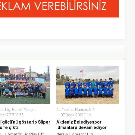
ör Lig
,
Genel
,
Manşet
Alt Yapılar
,
Manşet
,
U14
bat 2017 19:38
07 Ocak 2021 11:14
l’gücü’nü gösterip Süper
Akdeniz Belediyespor
r’e çıktı
idmanlara devam ediyor
ul 1. Amatör Lig Play Off
Mersin 1. Amatör Lig