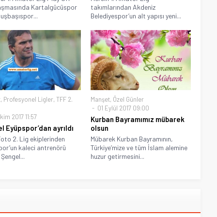
laşmasında Kartalgücüspor
takımlarından Akdeniz
vuşbaşıspor...
Belediyespor’un alt yapısı yeni...
t
,
Profesyonel Ligler
,
TFF 2.
Manşet
,
Özel Günler
01 Eylül 2017 09:00
kim 2017 11:57
Kurban Bayramımız mübarek
l Eyüpspor’dan ayrıldı
olsun
oto 2. Lig ekiplerinden
Mübarek Kurban Bayramının,
or’un kaleci antrenörü
Türkiye’mize ve tüm İslam alemine
Şengel...
huzur getirmesini...