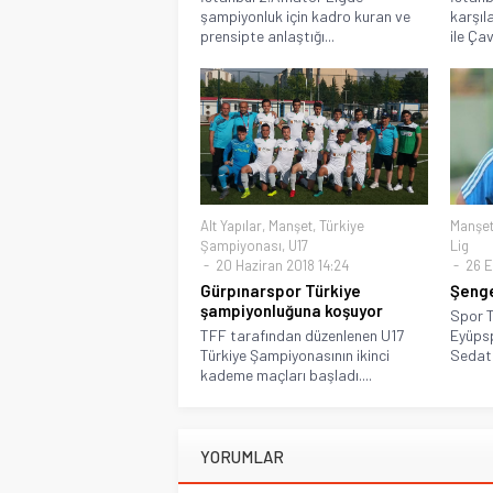
şampiyonluk için kadro kuran ve
karşı
prensipte anlaştığı...
ile Ça
Alt Yapılar
,
Manşet
,
Türkiye
Manşe
Şampiyonası
,
U17
Lig
20 Haziran 2018 14:24
26 E
Gürpınarspor Türkiye
Şenge
şampiyonluğuna koşuyor
Spor T
TFF tarafından düzenlenen U17
Eyüpsp
Türkiye Şampiyonasının ikinci
Sedat 
kademe maçları başladı....
YORUMLAR