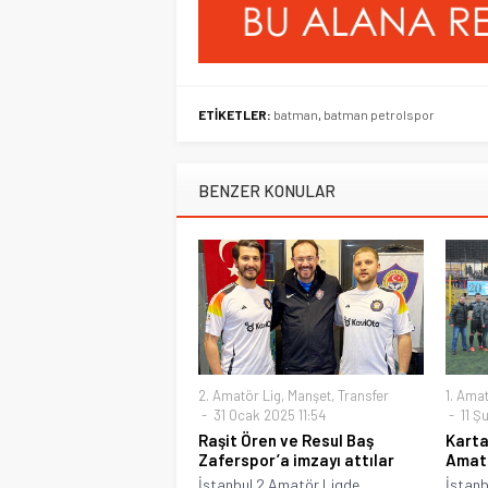
ETİKETLER:
batman
,
batman petrolspor
BENZER KONULAR
2. Amatör Lig
,
Manşet
,
Transfer
1. Amat
31 Ocak 2025 11:54
11 Şu
Raşit Ören ve Resul Baş
Karta
Zaferspor’a imzayı attılar
Amatö
İstanbul 2.Amatör Ligde
İstanb