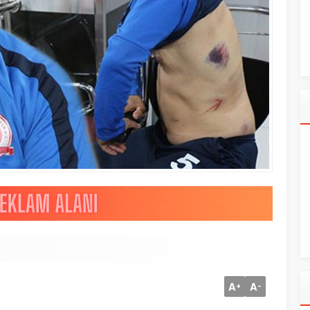
A
A
+
-