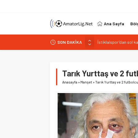
Ana Sayfa
Böl
SON DAKİKA
Paşabahçespor’da spor
İstanbul Gençlerbirliğ
Vardarspor teknik eki
Kuzeyin Kaplanları Kay
Tarık Yurttaş ve 2 fu
İstiklalspor’dan sol 
Anasayfa
»
Manşet
»
Tarık Yurttaş ve 2 futbol