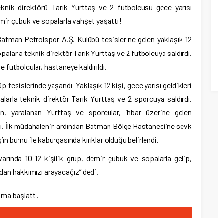
nik direktörü Tarık Yurttaş ve 2 futbolcusu gece yarısı
demir çubuk ve sopalarla vahşet yaşattı!
atman Petrolspor A.Ş. Kulübü tesislerine gelen yaklaşık 12
opalarla teknik direktör Tarık Yurttaş ve 2 futbolcuya saldırdı.
 futbolcular, hastaneye kaldırıldı.
p tesislerinde yaşandı. Yaklaşık 12 kişi, gece yarısı geldikleri
alarla teknik direktör Tarık Yurttaş ve 2 sporcuya saldırdı.
rken, yaralanan Yurttaş ve sporcular, ihbar üzerine gelen
ldı. İlk müdahalenin ardından Batman Bölge Hastanesi’ne sevk
’ın burnu ile kaburgasında kırıklar olduğu belirlendi.
arında 10-12 kişilik grup, demir çubuk ve sopalarla gelip,
rdan hakkımızı arayacağız” dedi.
şma başlattı.