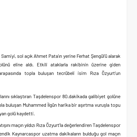
 Samiyi, sol açık Ahmet Pata’ın yerine Ferhat Şengül’ü alarak
nü eline aldı. Etkili ataklarla rakibinin üzerine giden
rapasında topla buluşan tecrübeli isim Rıza Özyurt’un
arını sıklaştıran Taşdelenspor 80.dakikada galibiyet golüne
opla buluşan Muhammed İlgün harika bir aşırtma vuruşla topu
ıyan golü kaydetti.
tışını maçın yıldızı Rıza Özyurt’la değerlendiren Taşdelenspor
endik Kaynarcaspor uzatma dakikaların bulduğu gol maçın