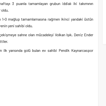
 haftayı 3 puanla tamamlayan grubun iddialı iki takımının
 oldu.
ıyı 1-0 mağlup tamamlamasına rağmen ikinci yarıdaki üstün
enin yeni sahibi oldu.
ekişmeye sahne olan mücadeleyi Volkan Işık, Deniz Ender
tiler.
nin ilk yarısında golü bulan ev sahibi Pendik Kaynarcaspor