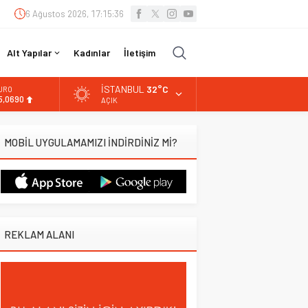
6 Ağustos 2026, 17:15:37
Alt Yapılar
Kadınlar
İletişim
İSTANBUL
32°C
LTIN
.525,39
AÇIK
İST
3.788,73
MOBİL UYGULAMAMIZI İNDİRDİNİZ Mİ?
OLAR
7,5954
URO
5,0690
REKLAM ALANI