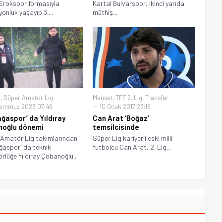
Erokspor formasıyla
Kartal Bulvarspor, ikinci yarıda
onluk yaşayıp 3....
müthiş...
t
,
Süper Amatör Lig
Manşet
,
TFF 2. Lig
,
Transfer
emmuz 2023 07:46
10 Ocak 2017 23:19
ğaspor’ da Yıldıray
Can Arat ‘Boğaz’
noğlu dönemi
temsilcisinde
Amatör Lig takımlarından
Süper Lig kariyerli eski milli
aspor’ da teknik
futbolcu Can Arat, 2. Lig...
örlüğe Yıldıray Çobanoğlu...