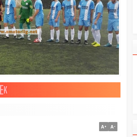
A
A
+
-