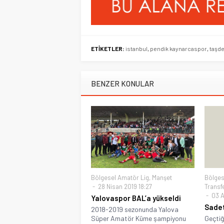
ETİKETLER:
istanbul
,
pendik kaynarcaspor
,
taşd
BENZER KONULAR
Bölgesel Amatör Lig
,
Manşet
Bölges
28 Nisan 2019 18:27
Transf
03 A
Yalovaspor BAL’a yükseldi
Sadet
2018-2019 sezonunda Yalova
Süper Amatör Küme şampiyonu
Geçtiğ