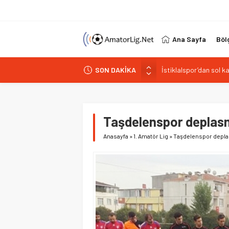
Ana Sayfa
Böl
SON DAKİKA
Paşabahçespor’da spor
İstanbul Gençlerbirliğ
Vardarspor teknik eki
Kuzeyin Kaplanları Kay
Taşdelenspor deplas
İstiklalspor’dan sol 
Anasayfa
»
1. Amatör Lig
»
Taşdelenspor depla