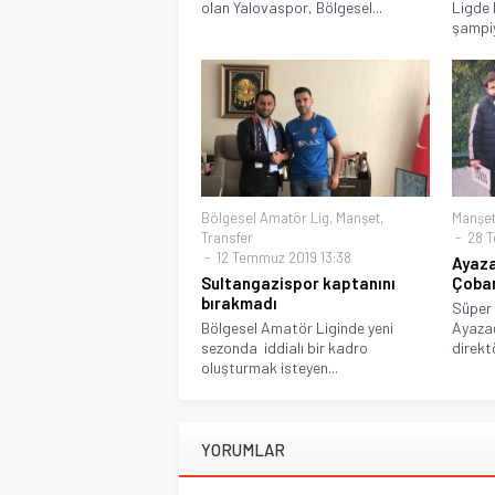
olan Yalovaspor, Bölgesel...
Ligde 
şampiy
Bölgesel Amatör Lig
,
Manşet
,
Manşe
Transfer
28 T
12 Temmuz 2019 13:38
Ayaza
Sultangazispor kaptanını
Çoba
bırakmadı
Süper 
Bölgesel Amatör Liginde yeni
Ayazağ
sezonda iddialı bir kadro
direkt
oluşturmak isteyen...
YORUMLAR