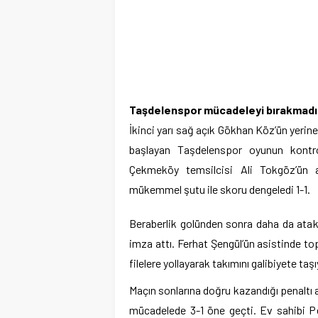
Taşdelenspor mücadeleyi bırakmadı
İkinci yarı sağ açık Gökhan Köz’ün yerine
başlayan Taşdelenspor oyunun kontrolü
Çekmeköy temsilcisi Ali Tokgöz’ün a
mükemmel şutu ile skoru dengeledi 1-1.
Beraberlik golünden sonra daha da atakl
imza attı. Ferhat Şengül’ün asistinde t
filelere yollayarak takımını galibiyete taş
Maçın sonlarına doğru kazandığı penaltı a
mücadelede 3-1 öne geçti. Ev sahibi P