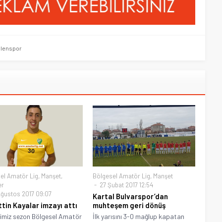
elenspor
el Amatör Lig
,
Manşet
,
Bölgesel Amatör Lig
,
Manşet
er
27 Şubat 2017 12:54
ğustos 2017 09:07
Kartal Bulvarspor’dan
tin Kayalar imzayı attı
muhteşem geri dönüş
imiz sezon Bölgesel Amatör
İlk yarısını 3-0 mağlup kapatan