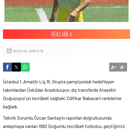
30 EYLÜL 2016 11:18
A
A
+
-
İstanbul 1. Amatör Lig 15. Grupta şampiyonluk hedefleyen
takımlardan Üsküdar Anadoluspor, dış transferde Ataşehir
Doğuşspor’un tecrübeli sağbeki Zülfikar Babacan’ı renklerine
bağladı.
Teknik Sorumlu Özcan Sarıtaş’ın raporları doğrultusunda
anlaşmaya varılan 1982 Doğumlu tecrübeli futbolcu, geçtiğimiz