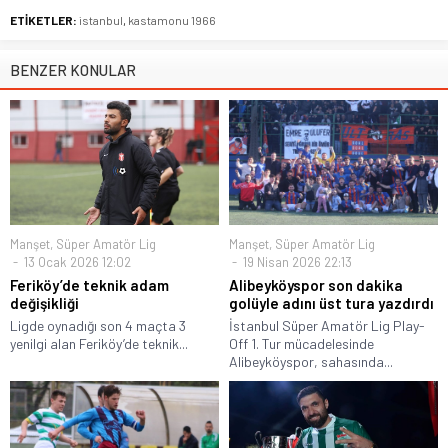
ETİKETLER:
istanbul
,
kastamonu 1966
BENZER KONULAR
Manşet
,
Süper Amatör Lig
Manşet
,
Süper Amatör Lig
13 Ocak 2026 12:02
19 Nisan 2026 22:13
Feriköy’de teknik adam
Alibeyköyspor son dakika
değişikliği
golüyle adını üst tura yazdırdı
Ligde oynadığı son 4 maçta 3
İstanbul Süper Amatör Lig Play-
yenilgi alan Feriköy’de teknik...
Off 1. Tur mücadelesinde
Alibeyköyspor, sahasında...