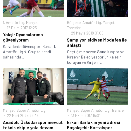
1. Amatör Lig
,
Manşet
Bölgesel Amatör Lig
,
Manşet
,
12 Ekim 2017 12:25
Transfer
29 Mayıs 2018 01:09
Yakşi: Oyuncularıma
güveniyorum
Şampiyon eldiven Modafen ile
anlaştı
Karadeniz Güvenspor, Bursa 1.
Amatör Lig 4. Grupta kendi
Geçtiğimiz sezon Sandıklıspor ve
sahasında...
Kırşehir Belediyespor’un kalesini
koruyan ve Kırşehir...
Manşet
,
Süper Amatör Lig
Manşet
,
Süper Amatör Lig
,
Transfer
22 Mart 2025 23:49
13 Ekim 2017 15:01
Anadolu Üsküdarspor mevcut
Erkan Barlak’ın yeni adresi
teknik ekiple yola devam
Başakşehir Kartalspor