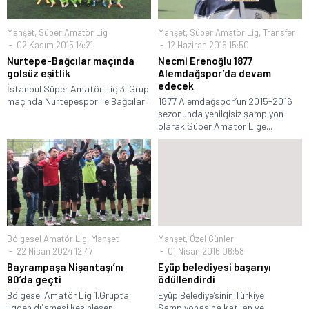
Manşet
,
Süper Amatör Lig
Manşet
,
Süper Amatör Lig
,
Transfer
02 Kasım 2015 14:21
12 Haziran 2016 15:50
Nurtepe-Bağcılar maçında
Necmi Erenoğlu 1877
golsüz eşitlik
Alemdağspor’da devam
edecek
İstanbul Süper Amatör Lig 3. Grup
maçında Nurtepespor ile Bağcılar...
1877 Alemdağspor’un 2015-2016
sezonunda yenilgisiz şampiyon
olarak Süper Amatör Lige...
Bölgesel Amatör Lig
,
Manşet
Manşet
,
Özel Günler
22 Nisan 2024 12:47
01 Nisan 2016 06:58
Bayrampaşa Nişantaşı’nı
Eyüp belediyesi başarıyı
90’da geçti
ödüllendirdi
Bölgesel Amatör Lig 1.Grupta
Eyüp Belediye’sinin Türkiye
ligden düşmesi kesinleşen
Şampiyonasına katılan ve