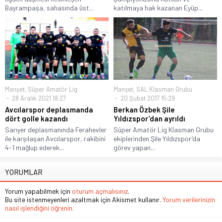
Bayrampaşa, sahasında üst...
katılmaya hak kazanan Eyüp...
Manşet
,
Süper Amatör Lig
Manşet
,
SAL Klasman Grubu
28 Aralık 2021 18:27
20 Şubat 2017 15:29
Avcılarspor deplasmanda
Berkan Özbek Şile
dört golle kazandı
Yıldızspor’dan ayrıldı
Sarıyer deplasmanında Ferahevler
Süper Amatör Lig Klasman Grubu
ile karşılaşan Avcılarspor, rakibini
ekiplerinden Şile Yıldızspor’da
4-1 mağlup ederek...
görev yapan...
YORUMLAR
Yorum yapabilmek için
oturum açmalısınız
.
Bu site istenmeyenleri azaltmak için Akismet kullanır.
Yorum verilerinizin
nasıl işlendiğini öğrenin.