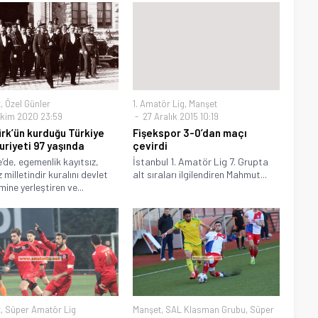
t
,
Özel Günler
1. Amatör Lig
,
Manşet
kim 2020 23:59
27 Aralık 2015 10:19
rk’ün kurduğu Türkiye
Fişekspor 3-0’dan maçı
riyeti 97 yaşında
çevirdi
e’de, egemenlik kayıtsız,
İstanbul 1. Amatör Lig 7. Grupta
 milletindir kuralını devlet
alt sıraları ilgilendiren Mahmut...
ine yerleştiren ve...
t
,
Süper Amatör Lig
Manşet
,
SAL Klasman Grubu
,
Süper