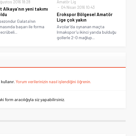
ğustos 2016 18:28
Amatör Lig
04 Nisan 2016 10:43
 Alkaya’nın yeni takımı
oldu
Erokspor Bölgesel Amatör
Lige çok yakın
sezondur Galata’nın
asında başarı ile forma
Avcılar’da oynanan maçta
ecrübeli...
Irmakspor’u ikinci yarıda bulduğu
gollerle 2-0 mağlup...
kullanır.
Yorum verilerinizin nasıl işlendiğini öğrenin.
 form aracılığıyla siz yapabilirsiniz.