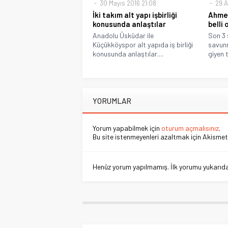
30 Mayıs 2016 21:08
29 A
İki takım alt yapı işbirliği
Ahmet
konusunda anlaştılar
belli 
Anadolu Üsküdar ile
Son 3 
Küçükköyspor alt yapıda iş birliği
savunm
konusunda anlaştılar....
giyen t
YORUMLAR
Yorum yapabilmek için
oturum açmalısınız
.
Bu site istenmeyenleri azaltmak için Akismet 
Henüz yorum yapılmamış. İlk yorumu yukarıdaki