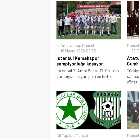
2. Amatör Lig
,
Manşet
Manşe
18 Mayıs 2026 09:33
28 E
İstanbul Kemahspor
Atatü
şampiyonluğa koşuyor
Cumhu
İstanbul 2. Amatör Lig 17. Grup’ta
Türkiy
şampiyonluk yarışının en kritik...
şartsız
yönetim
Alt Yapılar
,
Manşet
Manşe