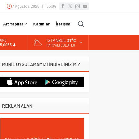
7 Ağustos 2026, 11:53:05
Alt Yapılar
Kadınlar
İletişim
İSTANBUL
31°C
URO
5,0063
PARÇALI BULUTLU
LTIN
.543,59
MOBİL UYGULAMAMIZI İNDİRDİNİZ Mİ?
İST
3.798,82
OLAR
7,7010
REKLAM ALANI