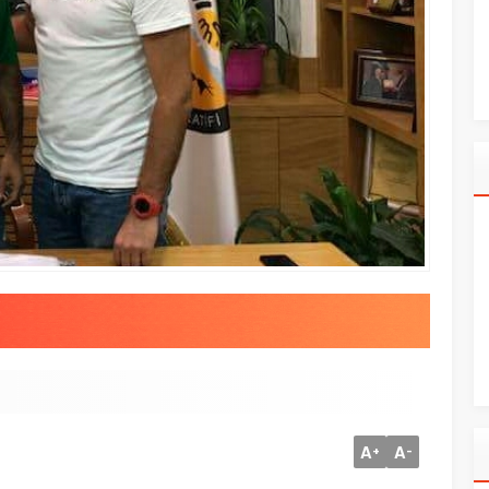
A
A
+
-