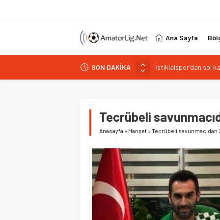
Ana Sayfa
Böl
SON DAKİKA
Paşabahçespor’da spor
İstanbul Gençlerbirliğ
Vardarspor teknik eki
Kuzeyin Kaplanları Kay
Tecrübeli savunmacıda
İstiklalspor’dan sol 
Anasayfa
»
Manşet
»
Tecrübeli savunmacıdan 2 