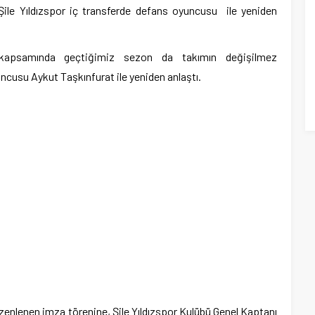
Şile Yıldızspor iç transferde defans oyuncusu ile yeniden
rı kapsamında geçtiğimiz sezon da takımın değişilmez
ncusu Aykut Taşkınfurat ile yeniden anlaştı.
zenlenen imza törenine, Şile Yıldızspor Kulübü Genel Kaptanı