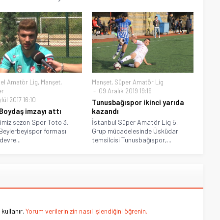
el Amatör Lig
,
Manşet
,
Manşet
,
Süper Amatör Lig
er
09 Aralık 2019 19:19
lül 2017 16:10
Tunusbağıspor ikinci yarıda
Boydaş imzayı attı
kazandı
imiz sezon Spor Toto 3.
İstanbul Süper Amatör Lig 5.
Beylerbeyispor forması
Grup mücadelesinde Üsküdar
devre...
temsilcisi Tunusbağıspor,...
kullanır.
Yorum verilerinizin nasıl işlendiğini öğrenin.