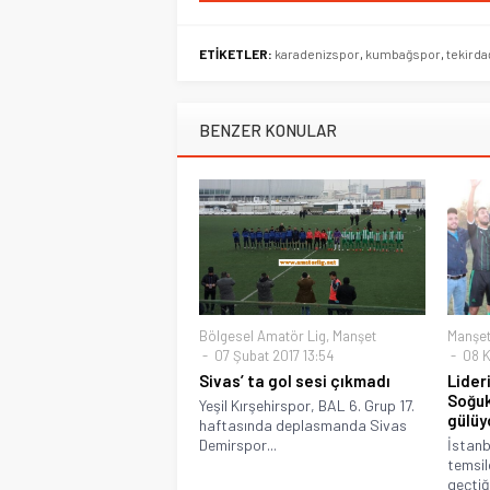
ETİKETLER:
karadenizspor
,
kumbağspor
,
tekirda
BENZER KONULAR
Bölgesel Amatör Lig
,
Manşet
Manşe
07 Şubat 2017 13:54
08 K
Sivas’ ta gol sesi çıkmadı
Lider
Soğuk
Yeşil Kırşehirspor, BAL 6. Grup 17.
gülüy
haftasında deplasmanda Sivas
Demirspor...
İstanb
temsil
geçtiği