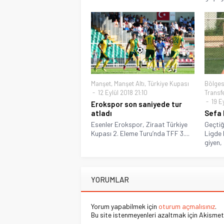
Manşet
,
Manşet Altı
,
Türkiye Kupası
Bölges
12 Eylül 2018 21:10
Transf
19 Ey
Erokspor son saniyede tur
atladı
Sefa 
Esenler Erokspor, Ziraat Türkiye
Geçtiğ
Kupası 2. Eleme Turu’nda TFF 3....
Ligde 
giyen, 
YORUMLAR
Yorum yapabilmek için
oturum açmalısınız
.
Bu site istenmeyenleri azaltmak için Akismet 