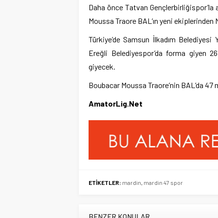
Daha önce Tatvan Gençlerbirliğispor’la a
Moussa Traore BAL’ın yeni ekiplerinden Ma
Türkiye’de Samsun İlkadım Belediyesi 
Ereğli Belediyespor’da forma giyen 2
giyecek.
Boubacar Moussa Traore’nin BAL’da 47 m
AmatorLig.Net
ETİKETLER:
mardin
,
mardin 47 spor
BENZER KONULAR