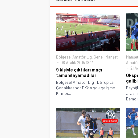
Bölgesel Amatör Lig
,
Genel
,
Manşet
Manşe
06 Aralık 2015 18:14
Amatör
21 A
9 kişiyle çıktıları maçı
tamamlayamadılar!
Okspo
galib
Bölgesel Amatör Lig 11. Grup’ta
Çanakkespor FK’da şok gelişme.
Beyoğl
Kırmızı...
arasın
Demokr