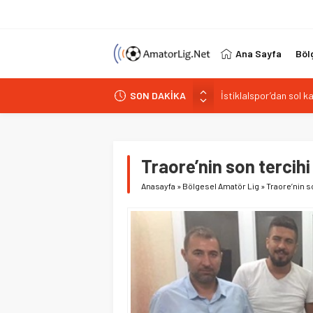
Ana Sayfa
Böl
İstiklalspor’dan sol 
SON DAKİKA
Paşabahçespor’da spor
İstanbul Gençlerbirliğ
Vardarspor teknik eki
Traore’nin son tercih
Kuzeyin Kaplanları Kay
Anasayfa
»
Bölgesel Amatör Lig
»
Traore’nin s