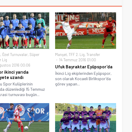
t
,
Özel Turnuvalar
,
Süper
Manşet
,
TFF 2. Lig
,
Transfer
 Lig
14 Temmuz 2016 01:00
ğustos 2016 00:06
Ufuk Bayraktar Eyüpspor’da
r ikinci yarıda
İkinci Lig ekiplerinden Eyüpspor,
iyete uzandı
son olarak Kocaeli Birlikspor’da
u Spor Kulüplerinin
görev yapan...
da düzenlediği 15 Temmuz
asi turnuvası bugün...