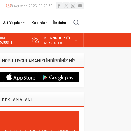
8 Ağustos 2026, 06:29:31
Alt Yapılar
Kadınlar
İletişim
İSTANBUL
31°C
URO
5,1881
AZ BULUTLU
LTIN
.660,55
MOBİL UYGULAMAMIZI İNDİRDİNİZ Mİ?
İST
3.779,39
OLAR
7,7111
REKLAM ALANI