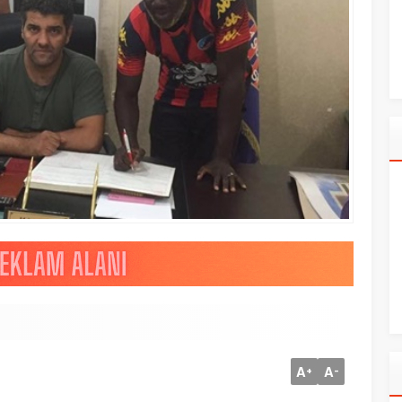
A
A
+
-