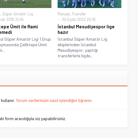
t
,
Süper Amatör Lig
Manşet
,
Transfer
cak 2016 21:45
30 Eylül 2022 20:18
tepe Ümit ile Rami
İstanbul Mesudiyespor lige
emedi
hazır
ul Süper Amatör Ligi 1.Grup
İstanbul Süper Amatör Lig
aşmasında Çeliktepe Ümit
ekiplerinden İstanbul
i...
Mesudiyespor, yaptığı
transferlerle ligde...
kullanır.
Yorum verilerinizin nasıl işlendiğini öğrenin.
 form aracılığıyla siz yapabilirsiniz.