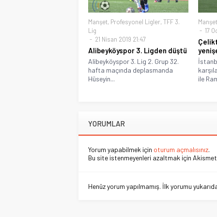
Manşet
,
Profesyonel Ligler
,
TFF 3.
Manşe
Lig
17 O
21 Nisan 2019 21:47
Çelik
Alibeyköyspor 3. Ligden düştü
yeniş
Alibeyköyspor 3. Lig 2. Grup 32.
İstanb
hafta maçında deplasmanda
karşıl
Hüseyin...
ile Ram
YORUMLAR
Yorum yapabilmek için
oturum açmalısınız
.
Bu site istenmeyenleri azaltmak için Akismet 
Henüz yorum yapılmamış. İlk yorumu yukarıdaki