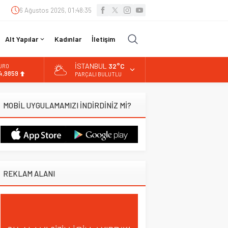
6 Ağustos 2026, 01:48:36
Alt Yapılar
Kadınlar
İletişim
İSTANBUL
32°C
URO
4,9859
PARÇALI BULUTLU
LTIN
.496,95
MOBİL UYGULAMAMIZI İNDİRDİNİZ Mİ?
İST
3.703,13
OLAR
7,5639
REKLAM ALANI