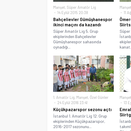
Manşet
,
Süper Amatör Lig
Manşe
14 Eylül 2015 20:38
11 A
Bahçelievler Gümüşhanespor
Ömerc
ikinci maçını da kazandı
Siirt
Süper Amatör Lig 5. Grup
Süper 
ekiplerinden Bahçelievler
İstanb
Gümüşhanespor sahasında
ekiple
oynadığı...
kanat.
1. Amatör Lig
,
Manşet
,
Özel Günler
Manşe
24 Eylül 2016 23:41
13 Ey
Küçükpazarspor sezonu açtı
Emrah
Siirt
İstanbul 1. Amatör Lig 12. Grup
ekiplerinden Küçükpazarspor,
İstanb
2016-2017 sezonunu...
takıml