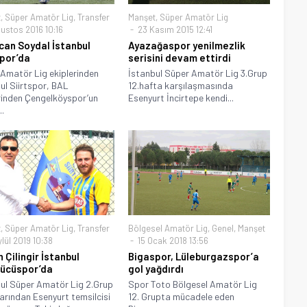
t
,
Süper Amatör Lig
,
Transfer
Manşet
,
Süper Amatör Lig
ğustos 2016 10:16
23 Kasım 2015 12:41
an Soydal İstanbul
Ayazağaspor yenilmezlik
spor’da
serisini devam ettirdi
Amatör Lig ekiplerinden
İstanbul Süper Amatör Lig 3.Grup
ul Siirtspor, BAL
12.hafta karşılaşmasında
rinden Çengelköyspor’un
Esenyurt İncirtepe kendi...
..
t
,
Süper Amatör Lig
,
Transfer
Bölgesel Amatör Lig
,
Genel
,
Manşet
lül 2019 10:38
15 Ocak 2018 13:56
 Çilingir İstanbul
Bigaspor, Lüleburgazspor’a
gücüspor’da
gol yağdırdı
ul Süper Amatör Lig 2.Grup
Spor Toto Bölgesel Amatör Lig
arından Esenyurt temsilcisi
12. Grupta mücadele eden