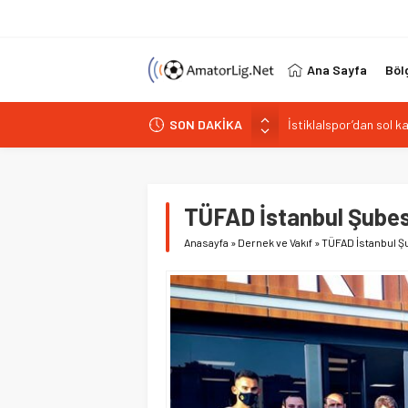
Ana Sayfa
Böl
SON DAKİKA
Paşabahçespor’da spor
İstanbul Gençlerbirliğ
Vardarspor teknik eki
Kuzeyin Kaplanları Kay
TÜFAD İstanbul Şubesi 
İstiklalspor’dan sol 
Anasayfa
»
Dernek ve Vakıf
»
TÜFAD İstanbul Şub