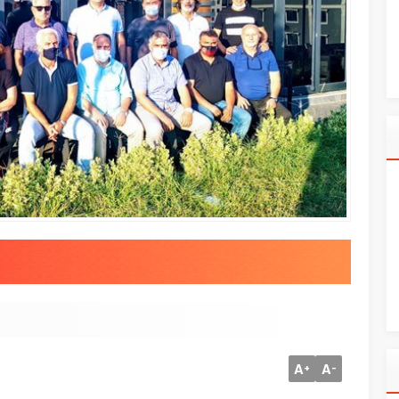
A
A
+
-