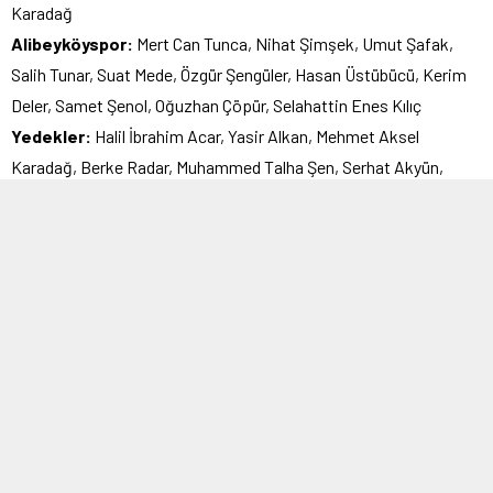
Karadağ
Alibeyköyspor:
Mert Can Tunca, Nihat Şimşek, Umut Şafak,
Salih Tunar, Suat Mede, Özgür Şengüler, Hasan Üstübücü, Kerim
Deler, Samet Şenol, Oğuzhan Çöpür, Selahattin Enes Kılıç
Yedekler:
Halil İbrahim Acar, Yasir Alkan, Mehmet Aksel
Karadağ, Berke Radar, Muhammed Talha Şen, Serhat Akyün,
Süleyman Ergün
Teknik Sorumlu:
Metin Kaygın
Edirnespor:
Ümit Kurt, Kaan Yüksel, Oğuz Yeşil, Ayberk Tuncer,
Barış Aysu, Karım Birkan, Emin Akyıldız, Erkan Yetişmiş, Hakan
Doğan, Serdal Öz, Engin Gülle
Yedekler:
Müslüm Nas, Alpaslan Bağımsız, Hasan Erden,
Sadettin Kayalar, Abdullah Çakmak, Oğuzhan Düzenli, Sefa Turan
Teknik Sorumlu:
Adnan Toros
Kırmızı Kartlar:
85′ Selahattin Enes Kılıç / 80′ Ayberk Tuncer
Goller:
40′ Samet Şenol / 48′ Kaan Yüksel, 90+4 Serdal Öz