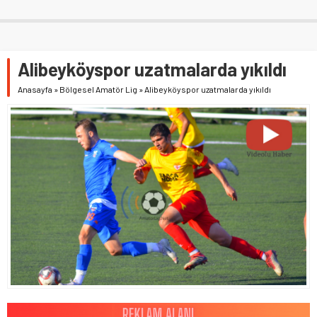
Alibeyköyspor uzatmalarda yıkıldı
Anasayfa
»
Bölgesel Amatör Lig
»
Alibeyköyspor uzatmalarda yıkıldı