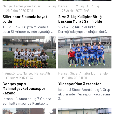
Manşet
,
Profesyonel Ligler
,
TFF 3. Lig
Manşet
,
TFF 2. Lig
,
TFF 3. Lig
29 Ekim 2020 17:19
28 Aralık 2017 19:43
Silivrispor 3 puanla hayat
2. ve 3. Lig Kulüpler Birliği
buldu
Başkanı Murat Şahin oldu
TFF 3. Lig 4. Grupta mücadele
2. ve 3. Lig Kulüpler Birliği
eden Silivrispor evinde oynadığı...
Derneği’nde yapılan olağan üstü...
1. Amatör Lig
,
Manşet
,
Manşet Altı
Manşet
,
Süper Amatör Lig
,
Transfer
01 Şubat 2017 01:32
14 Ekim 2016 11:01
Can şov yaptı
Yücespor’dan 3 transfer
Mahmutşevketpaşaspor
İstanbul Süper Amatör Lig 1. Grup
kazandı
ekiplerinden Yücespor, kadrosuna
İstanbul 1. Amatör Lig 7. Grupta
3...
son hafta maçında Kumkapı...