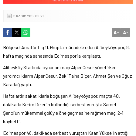
11 KASIM 2019 09:21
A
A
+
-
Bölgesel Amatör Lig 11. Grupta mücadele eden Alibeyköyspor, 8.
hafta maçında sahasında Edirnespor’la karşılaştı.
Alibeyköy Stadı’nda oynanan maçı Alper Cesur yönetirken
yardımcılıklarını Alper Cesur, Zeki Talha Biçer, Ahmet Şen ve Oğuz
Karadağ yaptı.
Haftalardır sakatlıklarla boğuşan Alibeyköyspor, maçta 40.
dakikada Kerim Deler’in kullandığı serbest vuruşta Samet
Şenol’un mükemmel golüyle öne geçmesine rağmen maçı 2-1
kaybetti.
Edirnespor 48. dakikada serbest vuruştan Kaan Yüksel’in attığı