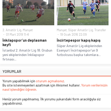
2. Amatör Lig
,
Manşet
Manşet
,
Süper Amatör Lig
,
Transfer
01 Mart 2019 11:41
19 Ocak 2016 22:09
İnkılapspor’un deplasman
İncirtepespor kapış kapış
keyfi
Süper Amatör Lig ekiplerinden
İstanbul 2. Amatör Lig 18. Grubun
Esenyurt İncirtepespor’un 9
yeni ekiplerinden İnkilapspor
futbolcusu başka takımlara...
fırtınası...
YORUMLAR
Yorum yapabilmek için
oturum açmalısınız
.
Bu site istenmeyenleri azaltmak için Akismet kullanır.
Yorum verilerinizin
nasıl işlendiğini öğrenin.
Henüz yorum yapılmamış. İlk yorumu yukarıdaki form aracılığıyla siz
yapabilirsiniz.