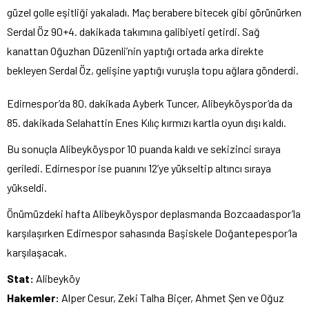
güzel golle eşitliği yakaladı. Maç berabere bitecek gibi görünürken
Serdal Öz 90+4. dakikada takımına galibiyeti getirdi. Sağ
kanattan Oğuzhan Düzenli’nin yaptığı ortada arka direkte
bekleyen Serdal Öz, gelişine yaptığı vuruşla topu ağlara gönderdi.
Edirnespor’da 80. dakikada Ayberk Tuncer, Alibeyköyspor’da da
85. dakikada Selahattin Enes Kılıç kırmızı kartla oyun dışı kaldı.
Bu sonuçla Alibeyköyspor 10 puanda kaldı ve sekizinci sıraya
geriledi. Edirnespor ise puanını 12’ye yükseltip altıncı sıraya
yükseldi.
Önümüzdeki hafta Alibeyköyspor deplasmanda Bozcaadaspor’la
karşılaşırken Edirnespor sahasında Başiskele Doğantepespor’la
karşılaşacak.
Stat:
Alibeyköy
Hakemler:
Alper Cesur, Zeki Talha Biçer, Ahmet Şen ve Oğuz