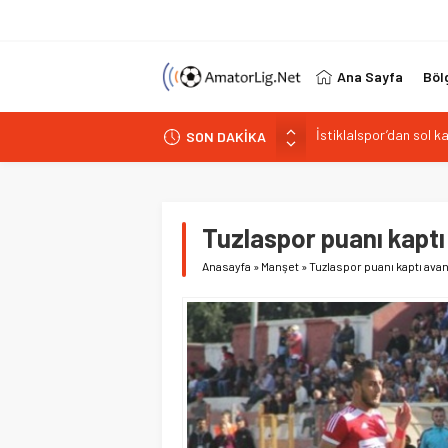
Ana Sayfa
Böl
SON DAKİKA
Paşabahçespor’da spor
İstanbul Gençlerbirliğ
Vardarspor teknik eki
Kuzeyin Kaplanları Kay
Tuzlaspor puanı kaptı
İstiklalspor’dan sol 
Anasayfa
»
Manşet
»
Tuzlaspor puanı kaptı avan