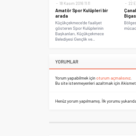
18 Kasım 2016 11:11
22 E
Amatör Spor Kulüpleri bir
Çanak
arada
Bigas
Küçükçekmece’de faaliyet
Bölges
gösteren Spor Kulüplerinin
mücade
Başkanları, Küçükçekmece
Belediyesi Gençlik ve...
YORUMLAR
Yorum yapabilmek için
oturum açmalısınız
.
Bu site istenmeyenleri azaltmak için Akismet 
Henüz yorum yapılmamış. İlk yorumu yukarıdaki