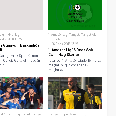
Lig
,
TFF 3. Lig
1. Amatör Lig
,
Manşet
,
Manşet Altı
,
alık 2016 15:35
Sonuçlar
16 Ocak 2018 13:28
z Günaydın Başkanlığa
di
1. Amatör Lig 16 Ocak Salı
Canlı Maç Skorları
 Karagümrük Spor Kulübü
ı Cengiz Günaydın, bugün
İstanbul 1. Amatör Ligde 16. hafta
 2....
maçları bugün oynanacak
maçlarla...
el Amatör Lig
,
Genel
,
Manşet
Manşet
,
Süper Amatör Lig