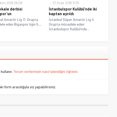
kim 2019 08:08
27 Ocak 2016 11:35
kale derbisi
İstanbulspor Kulübü’nde iki
por’un
kaptan ayrıldı
el Amatör Lig 11. Grupta
İstanbul Süper Amatör Lig 4.
le eden Bigaspor ligin 5....
Grupta mücadele eden
İstanbulspor Kulübü’nde...
kullanır.
Yorum verilerinizin nasıl işlendiğini öğrenin.
 form aracılığıyla siz yapabilirsiniz.