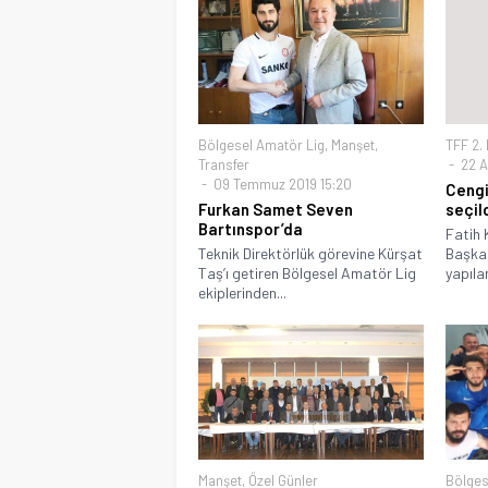
Bölgesel Amatör Lig
,
Manşet
,
TFF 2. 
Transfer
22 Ar
09 Temmuz 2019 15:20
Cengi
Furkan Samet Seven
seçil
Bartınspor’da
Fatih
Teknik Direktörlük görevine Kürşat
Başkan
Taş’ı getiren Bölgesel Amatör Lig
yapılan
ekiplerinden...
Manşet
,
Özel Günler
Bölges