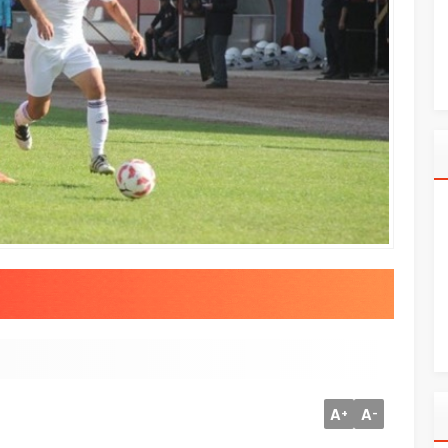
A
A
+
-