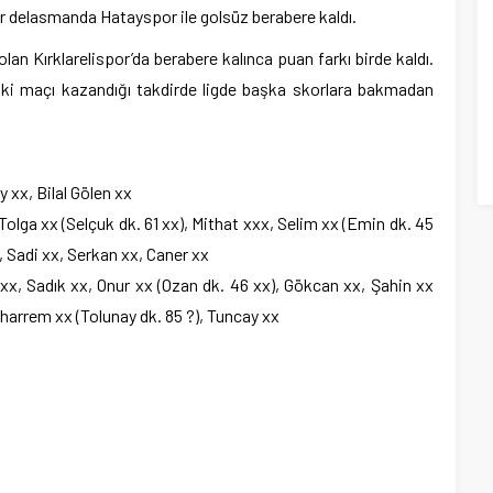
r delasmanda Hatayspor ile golsüz berabere kaldı.
 Kırklarelispor’da berabere kalınca puan farkı birde kaldı.
i maçı kazandığı takdirde ligde başka skorlara bakmadan
 xx, Bilal Gölen xx
 Tolga xx (Selçuk dk. 61 xx), Mithat xxx, Selim xx (Emin dk. 45
, Sadi xx, Serkan xx, Caner xx
xx, Sadık xx, Onur xx (Ozan dk. 46 xx), Gökcan xx, Şahin xx
Muharrem xx (Tolunay dk. 85 ?), Tuncay xx