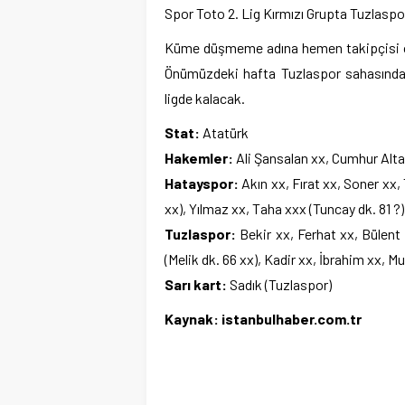
Spor Toto 2. Lig Kırmızı Grupta Tuzlaspo
Küme düşmeme adına hemen takipçisi olan
Önümüzdeki hafta Tuzlaspor sahasındak
ligde kalacak.
Stat:
Atatürk
Hakemler:
Ali Şansalan xx, Cumhur Altay
Hatayspor:
Akın xx, Fırat xx, Soner xx,
xx), Yılmaz xx, Taha xxx (Tuncay dk. 81 ?)
Tuzlaspor:
Bekir xx, Ferhat xx, Bülent 
(Melik dk. 66 xx), Kadir xx, İbrahim xx, 
Sarı kart:
Sadık (Tuzlaspor)
Kaynak: istanbulhaber.com.tr