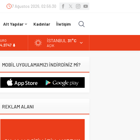
7 Ağustos 2026, 02:56:31
Alt Yapılar
Kadınlar
İletişim
İSTANBUL
31°C
LTIN
.499,25
AÇIK
İST
3.798,82
MOBİL UYGULAMAMIZI İNDİRDİNİZ Mİ?
OLAR
7,5921
URO
4,9747
REKLAM ALANI