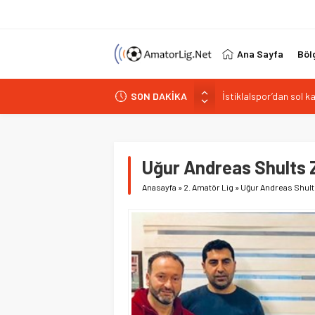
Ana Sayfa
Böl
SON DAKİKA
Paşabahçespor’da spor
İstanbul Gençlerbirliğ
Vardarspor teknik eki
Kuzeyin Kaplanları Kay
Uğur Andreas Shults 
İstiklalspor’dan sol 
Anasayfa
»
2. Amatör Lig
»
Uğur Andreas Shult