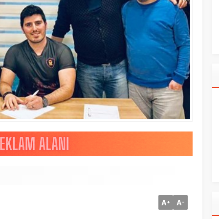
A
A
+
-