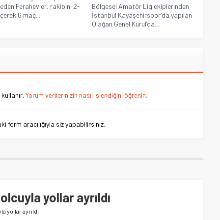
eden Ferahevler, rakibini 2-
Bölgesel Amatör Lig ekiplerinden
eçerek 6 maç...
İstanbul Kayaşehirspor’da yapılan
Olağan Genel Kurul’da...
kullanır.
Yorum verilerinizin nasıl işlendiğini öğrenin.
 form aracılığıyla siz yapabilirsiniz.
lcuyla yollar ayrıldı
a yollar ayrıldı