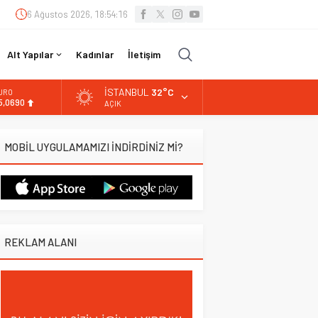
6 Ağustos 2026, 18:54:17
Alt Yapılar
Kadınlar
İletişim
İSTANBUL
32°C
URO
5,0690
AÇIK
LTIN
.525,39
MOBİL UYGULAMAMIZI İNDİRDİNİZ Mİ?
İST
3.788,73
OLAR
7,5954
REKLAM ALANI