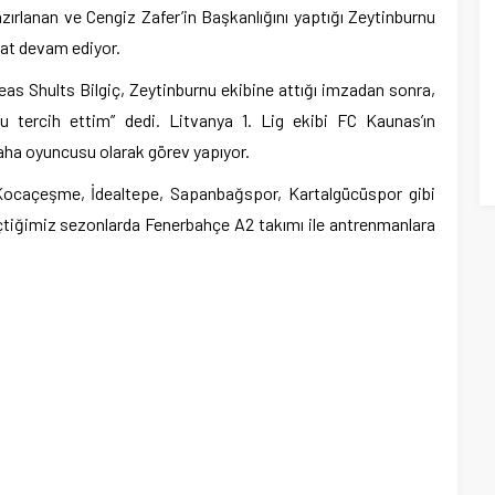
zırlanan ve Cengiz Zafer’in Başkanlığını yaptığı Zeytinburnu
rat devam ediyor.
eas Shults Bilgiç, Zeytinburnu ekibine attığı imzadan sonra,
 tercih ettim” dedi. Litvanya 1. Lig ekibi FC Kaunas’ın
saha oyuncusu olarak görev yapıyor.
 Kocaçeşme, İdealtepe, Sapanbağspor, Kartalgücüspor gibi
eçtiğimiz sezonlarda Fenerbahçe A2 takımı ile antrenmanlara