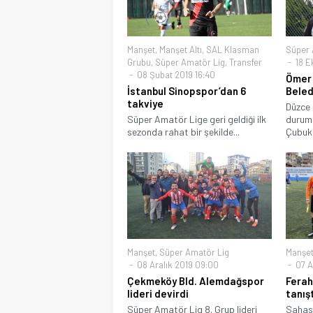
Manşet
,
Manşet Altı
,
SAL Klasman
Süper 
Grubu
,
Süper Amatör Lig
,
Transfer
18 E
08 Şubat 2019 16:40
Ömer 
İstanbul Sinopspor’dan 6
Beled
takviye
Düzce 
Süper Amatör Lige geri geldiği ilk
durumd
sezonda rahat bir şekilde...
Çubukl
Manşet
,
Süper Amatör Lig
Manşe
08 Aralık 2019 09:00
07 Ar
Çekmeköy Bld. Alemdağspor
Ferah
lideri devirdi
tanış
Süper Amatör Lig 8. Grup lideri
Sahası