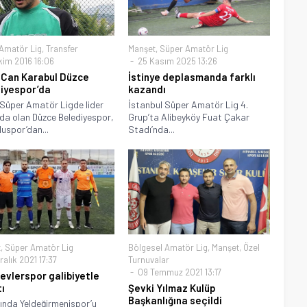
Amatör Lig
,
Transfer
Manşet
,
Süper Amatör Lig
kim 2016 16:06
25 Kasım 2025 13:26
Can Karabul Düzce
İstinye deplasmanda farklı
iyespor’da
kazandı
Süper Amatör Ligde lider
İstanbul Süper Amatör Lig 4.
a olan Düzce Belediyespor,
Grup’ta Alibeyköy Fuat Çakar
uspor’dan...
Stadı’nda...
t
,
Süper Amatör Lig
Bölgesel Amatör Lig
,
Manşet
,
Özel
alık 2021 17:37
Turnuvalar
09 Temmuz 2021 13:17
evlerspor galibiyetle
tı
Şevki Yılmaz Kulüp
Başkanlığına seçildi
nda Yeldeğirmenispor’u