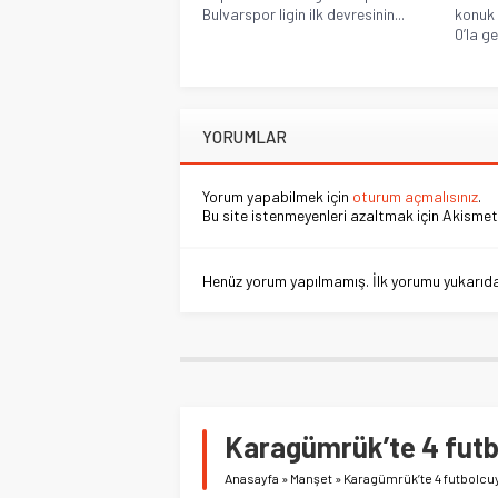
Bulvarspor ligin ilk devresinin...
konuk 
0’la g
YORUMLAR
Yorum yapabilmek için
oturum açmalısınız
.
Bu site istenmeyenleri azaltmak için Akismet 
Henüz yorum yapılmamış. İlk yorumu yukarıdaki
Karagümrük’te 4 futbo
Anasayfa
»
Manşet
»
Karagümrük’te 4 futbolcuyl