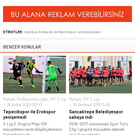
ETİKETLER:
istanbul
,
kırklareli
,
kırklarelispor
,
ümraniyespor
BENZER KONULAR
Manşet
,
Profesyonel Ligler
,
TFF 3. Lig
Manşet
,
TFF 3. Lig
16 Şubat 2020 00:43
16 Temmuz 2016 15:56
Tepecikspor ile Erokspor
Sancaktepe Belediyespor
yenişemedi
sahaya indi
3. Lig 2. Grupta Play-Off
2016-2017 sezonunda Spor Toto
mücadelesi veren Büyükçekmece
3.lig 1.grupta mücadele edecek
Tepecikspor ile...
olan Sancaktepe...