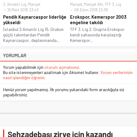
2. Amatör Lig
,
Manşet
Manşet
,
Manşet Altı
,
TFF 3. Lig
19 Mart 2016 23:43
06 Ekim 2018 22:38
Pendik Kaynarcaspor liderliğe
Erokspor, Kemerspor 2003
yükseldi
engeline takıldı
İstanbul 2.Amatör Lig 15. Grubun
TFF 3. Lig 2. Grupta Erokspor
güçlü takımlardan Pendik
kendi sahasında karşılaştığı
Kaynarcaspor, deplasmanda...
Kemerspor...
YORUMLAR
Yorum yapabilmek için
oturum açmalısınız
.
Bu site istenmeyenleri azaltmak için Akismet kullanır.
Yorum verilerinizin
nasıl işlendiğini öğrenin.
Henüz yorum yapılmamış. İlk yorumu yukarıdaki form aracılığıyla siz
yapabilirsiniz.
Şehzadebaşı zirve için kazandı