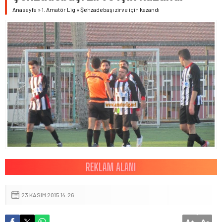
Anasayfa
»
1. Amatör Lig
»
Şehzadebaşı zirve için kazandı
23 KASIM 2015 14:26
A
A
+
-