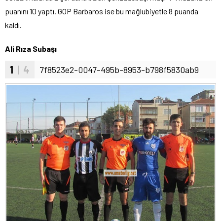
puanını 10 yaptı. GOP Barbaros ise bu mağlubiyetle 8 puanda
kaldı.
Ali Rıza Subaşı
1
| 4
7f8523e2-0047-495b-8953-b798f5830ab9