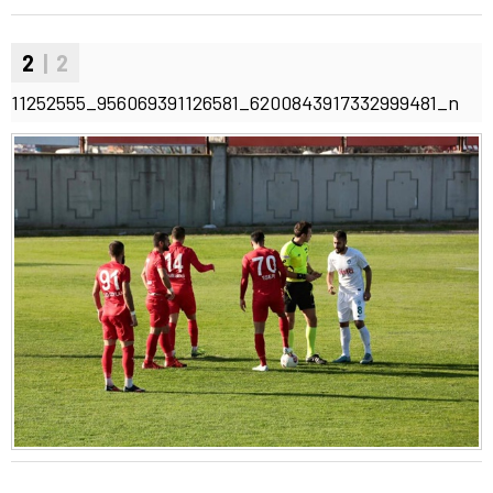
2
| 2
11252555_956069391126581_6200843917332999481_n