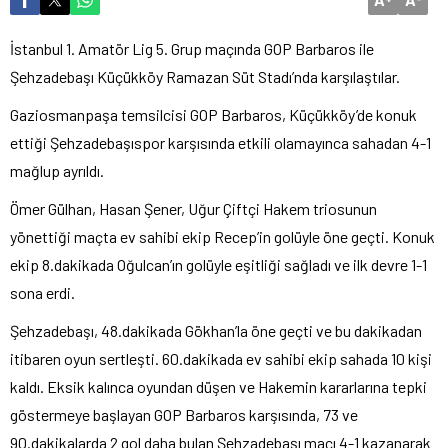
İstanbul 1. Amatör Lig 5. Grup maçında GOP Barbaros ile
Şehzadebaşı Küçükköy Ramazan Süt Stadı’nda karşılaştılar.
Gaziosmanpaşa temsilcisi GOP Barbaros, Küçükköy’de konuk
ettiği Şehzadebaşıspor karşısında etkili olamayınca sahadan 4-1
mağlup ayrıldı.
Ömer Gülhan, Hasan Şener, Uğur Çiftçi Hakem triosunun
yönettiği maçta ev sahibi ekip Recep’in golüyle öne geçti. Konuk
ekip 8.dakikada Oğulcan’ın golüyle eşitliği sağladı ve ilk devre 1-1
sona erdi.
Şehzadebaşı, 48.dakikada Gökhan’la öne geçti ve bu dakikadan
itibaren oyun sertleşti. 60.dakikada ev sahibi ekip sahada 10 kişi
kaldı. Eksik kalınca oyundan düşen ve Hakemin kararlarına tepki
göstermeye başlayan GOP Barbaros karşısında, 73 ve
90.dakikalarda 2 gol daha bulan Şehzadebaşı maçı 4-1 kazanarak