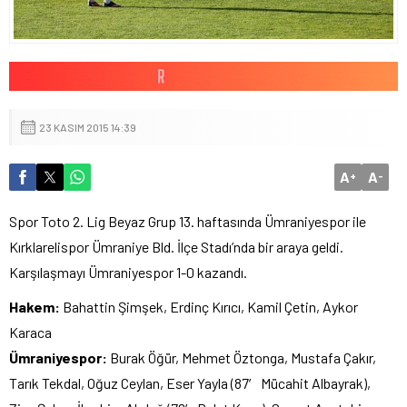
23 KASIM 2015 14:39
A
A
+
-
Spor Toto 2. Lig Beyaz Grup 13. haftasında Ümraniyespor ile
Kırklarelispor Ümraniye Bld. İlçe Stadı’nda bir araya geldi.
Karşılaşmayı Ümraniyespor 1-0 kazandı.
Hakem:
Bahattin Şimşek, Erdinç Kırıcı, Kamil Çetin, Aykor
Karaca
Ümraniyespor:
Burak Öğür, Mehmet Öztonga, Mustafa Çakır,
Tarık Tekdal, Oğuz Ceylan, Eser Yayla (87′ Mücahit Albayrak),