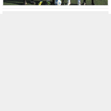
MOBİL REKLAM ALANI
2
| 4
8412f001-013b-4911-a422-dccf4bd2d59d