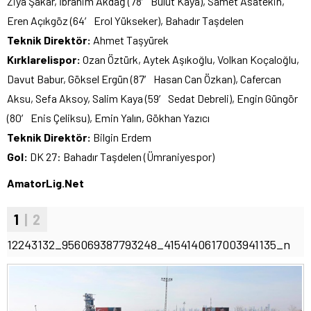
Ziya Şakar, İbrahim Akdağ (78′ Bulut Kaya), Samet Asatekin,
Eren Açıkgöz (64′ Erol Yükseker), Bahadır Taşdelen
Teknik Direktör:
Ahmet Taşyürek
Kırklarelispor:
Ozan Öztürk, Aytek Aşıkoğlu, Volkan Koçaloğlu,
Davut Babur, Göksel Ergün (87′ Hasan Can Özkan), Cafercan
Aksu, Sefa Aksoy, Salim Kaya (59′ Sedat Debreli), Engin Güngör
(80′ Enis Çeliksu), Emin Yalın, Gökhan Yazıcı
Teknik Direktör:
Bilgin Erdem
Gol:
DK 27: Bahadır Taşdelen (Ümraniyespor)
AmatorLig.Net
1
| 2
12243132_956069387793248_4154140617003941135_n