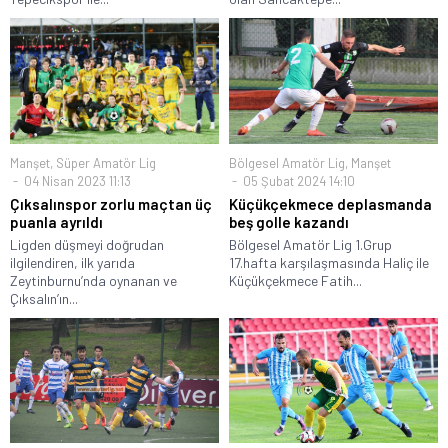
Manşet
,
Süper Amatör Lig
Bölgesel Amatör Lig
,
Manşet
04 Nisan 2023 11:13
05 Şubat 2024 14:10
Çıksalınspor zorlu maçtan üç
Küçükçekmece deplasmanda
puanla ayrıldı
beş golle kazandı
Ligden düşmeyi doğrudan
Bölgesel Amatör Lig 1.Grup
ilgilendiren, ilk yarıda
17.hafta karşılaşmasında Haliç ile
Zeytinburnu’nda oynanan ve
Küçükçekmece Fatih...
Çıksalın’ın...