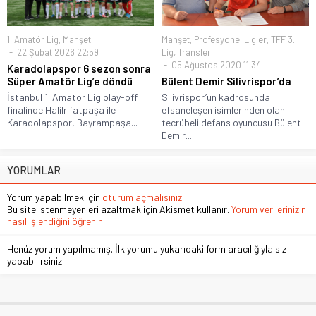
1. Amatör Lig
,
Manşet
Manşet
,
Profesyonel Ligler
,
TFF 3.
22 Şubat 2026 22:59
Lig
,
Transfer
05 Ağustos 2020 11:34
Karadolapspor 6 sezon sonra
Süper Amatör Lig’e döndü
Bülent Demir Silivrispor’da
İstanbul 1. Amatör Lig play-off
Silivrispor’un kadrosunda
finalinde Halilrıfatpaşa ile
efsaneleşen isimlerinden olan
Karadolapspor, Bayrampaşa...
tecrübeli defans oyuncusu Bülent
Demir...
YORUMLAR
Yorum yapabilmek için
oturum açmalısınız
.
Bu site istenmeyenleri azaltmak için Akismet kullanır.
Yorum verilerinizin
nasıl işlendiğini öğrenin.
Henüz yorum yapılmamış. İlk yorumu yukarıdaki form aracılığıyla siz
yapabilirsiniz.