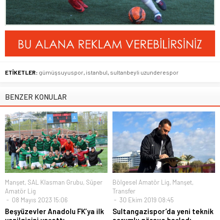
ETİKETLER:
gümüşsuyuspor
,
istanbul
,
sultanbeyli uzunderespor
BENZER KONULAR
Manşet
,
SAL Klasman Grubu
,
Süper
Bölgesel Amatör Lig
,
Manşet
,
Amatör Lig
Transfer
08 Mayıs 2023 15:06
30 Ekim 2019 08:45
Beşyüzevler Anadolu FK’ya ilk
Sultangazispor’da yeni teknik