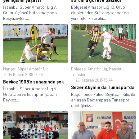
yenilgisini yaşattı
sorumlu göreve başladı
İstanbul Süper Amatör Lig A
Bölgesel Amatör Lig 10. Grup
Grubu üçüncü hafta maçında
ekiplerinden Sultangazispor’da
Beşyüzevler,...
yeni teknik sorulu...
Manşet
,
Süper Amatör Lig
Bölgesel Amatör Lig
,
Manşet
,
04 Kasım 2018 19:56
Transfer
25 Haziran 2015 19:44
Beykoz 1908’e sahasında şok
Sezer Akyalın da Tunaspor’da
İstanbul Süper Amatör Lig 4.
Grupta zirve hesapları yapan
Bugün önce kaleci Seyitcan Kılıç ile
Beykoz...
anlaşan Bayrampaşa Tunaspor,
geçtiğimiz...