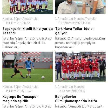
Manşet
,
Süper Amatör Lig
1. Amatör Lig
,
Manşet
,
Transfer
15 Ekim 2019 17:53
04 Temmuz 2022 15:08
Başakşehir İkitelli ikinci yarıda
Türk Hava Yolları iddialı
kazandı
geliyor
İstanbul Süper Amatör Lig 6.Grup
İstanbul 2. Amatör Ligde geçtiğimi
maçında Başakşehir İkitelli ile
sezonu namağlup şampiyon
Sekbanlar,...
kapatan ve...
Manşet
,
Süper Amatör Lig
1. Amatör Lig
,
Manşet
13 Ekim 2025 10:42
13 Kasım 2019 09:12
Kuştepe ile Tunaspor
Bahçelievler
maçında eşitlik
Gümüşhanespor’da istifa
İstanbul Süper Amatör Lig 4.Grup
İstanbul 1.Amatör Lig 7.Grupta 4.