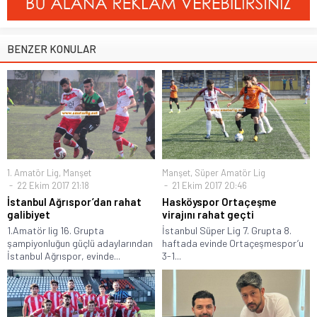
BENZER KONULAR
1. Amatör Lig
,
Manşet
Manşet
,
Süper Amatör Lig
22 Ekim 2017 21:18
21 Ekim 2017 20:46
İstanbul Ağrıspor’dan rahat
Hasköyspor Ortaçeşme
galibiyet
virajını rahat geçti
1.Amatör lig 16. Grupta
İstanbul Süper Lig 7. Grupta 8.
şampiyonluğun güçlü adaylarından
haftada evinde Ortaçeşmespor’u
İstanbul Ağrıspor, evinde...
3-1...