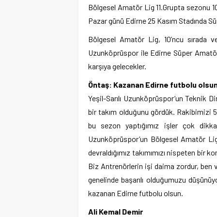
Bölgesel Amatör Lig 11.Grupta sezonu 
Pazar günü Edirne 25 Kasım Stadında S
Bölgesel Amatör Lig, 10’ncu sırada ve
Uzunköprüspor ile Edirne Süper Amatö
karşıya gelecekler.
Öntaş: Kazanan Edirne futbolu olsu
Yeşil-Sarılı Uzunköprüspor’un Teknik Di
bir takım olduğunu gördük. Rakibimizi 
bu sezon yaptığımız işler çok dikkat
Uzunköprüspor’un Bölgesel Amatör Lig 
devraldığımız takımımızı nispeten bir ko
Biz Antrenörlerin işi daima zordur, ben 
genelinde başarılı olduğumuzu düşünüyo
kazanan Edirne futbolu olsun.
Ali Kemal Demir