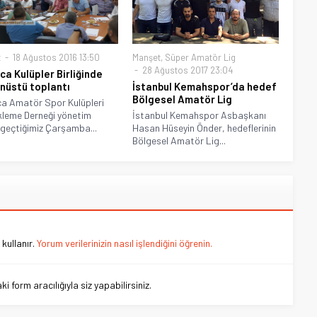
t
18 Ağustos 2016 13:50
Manşet
,
Süper Amatör Lig
28 Ağustos 2017 23:04
ca Kulüpler Birliğinde
nüstü toplantı
İstanbul Kemahspor’da hedef
Bölgesel Amatör Lig
a Amatör Spor Kulüpleri
leme Derneği yönetim
İstanbul Kemahspor Asbaşkanı
 geçtiğimiz Çarşamba...
Hasan Hüseyin Önder, hedeflerinin
Bölgesel Amatör Lig...
kullanır.
Yorum verilerinizin nasıl işlendiğini öğrenin.
 form aracılığıyla siz yapabilirsiniz.