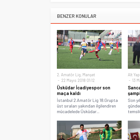
BENZER KONULAR
2. Amatör Lig
,
Manşet
Alt Yap
22 Mayıs 2018 01:12
13 M
Üsküdar İcadiyespor son
Sanc
maça kaldı
şampi
İstanbul 2.Amatör Lig 18.Grupta
Son yıl
üst sıraları yakından ilgilendiren
günde
mücadelede Üsküdar...
temsil