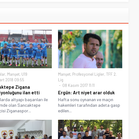
ılar
,
Manşet
,
U19
Manşet
,
Profesyonel Ligler
,
TFF 2.
art 2018 09:55
Lig
08 Kasım 2017 11:11
aktepe Zigana
yonluğunu ilan etti
Ergün: Art niyet arar olduk
larda altyapı başarıları ile
Hafta sonu oynanan ve maçın
mde olan Sancaktepe
hakemleri tarafından adeta gasp
cisi Ziganaspor...
edilen...