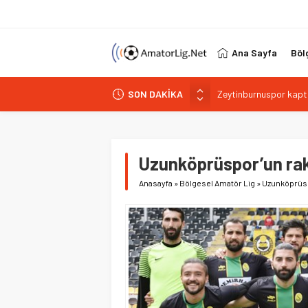
Ana Sayfa
Böl
SON DAKİKA
Şilespor’da Lokman E
Bakırköyspor Kaan Bu
Bakırköyspor’dan Abd
Bağcılar Yeni Yüzyıls
Uzunköprüspor’un rak
Zeytinburnuspor kapta
Anasayfa
»
Bölgesel Amatör Lig
»
Uzunköprüsp