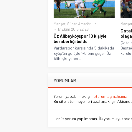
Manşet
,
Süper Amatör Lig
Manşe
17 Ekim 2015 22:26
Çatal
Öz Alibeyköyspor 10 kişiyle
olağa
beraberliği buldu
Çatalc
Vardarspor karşısında 5.dakikada
Destek
Eyüp’ün golüyle 1-0 öne geçen Öz
kurulu
Alibeyköyspor,...
YORUMLAR
Yorum yapabilmek için
oturum açmalısınız
.
Bu site istenmeyenleri azaltmak için Akismet 
Henüz yorum yapılmamış. İlk yorumu yukarıdaki