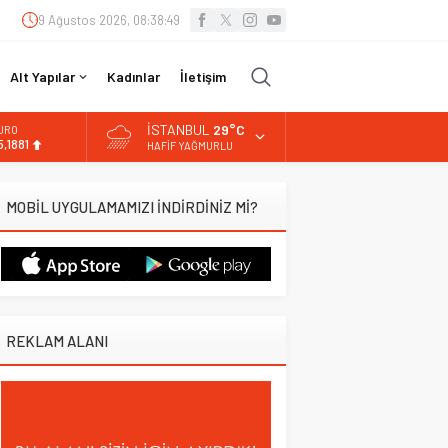
9 Ağustos 2026, 08:38:50
Alt Yapılar
Kadınlar
İletişim
İSTANBUL
29°C
URO
5,1881
HAFIF YAĞMURLU
LTIN
.660,55
MOBİL UYGULAMAMIZI İNDİRDİNİZ Mİ?
İST
3.779,39
OLAR
,7111
REKLAM ALANI