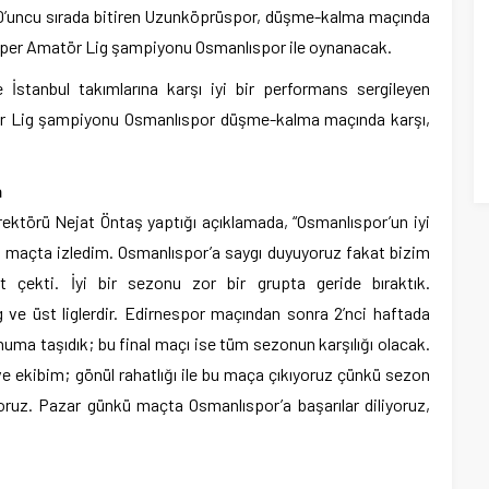
10’uncu sırada bitiren Uzunköprüspor, düşme-kalma maçında
üper Amatör Lig şampiyonu Osmanlıspor ile oynanacak.
 İstanbul takımlarına karşı iyi bir performans sergileyen
r Lig şampiyonu Osmanlıspor düşme-kalma maçında karşı,
n
rektörü Nejat Öntaş yaptığı açıklamada, “Osmanlıspor’un iyi
5 maçta izledim. Osmanlıspor’a saygı duyuyoruz fakat bizim
 çekti. İyi bir sezonu zor bir grupta geride bıraktık.
ve üst liglerdir. Edirnespor maçından sonra 2’nci haftada
numa taşıdık; bu final maçı ise tüm sezonun karşılığı olacak.
ve ekibim; gönül rahatlığı ile bu maça çıkıyoruz çünkü sezon
ruz. Pazar günkü maçta Osmanlıspor’a başarılar diliyoruz,