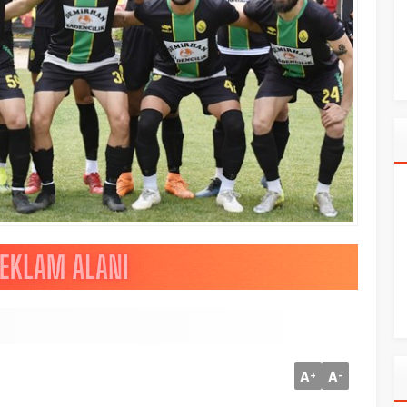
A
A
+
-