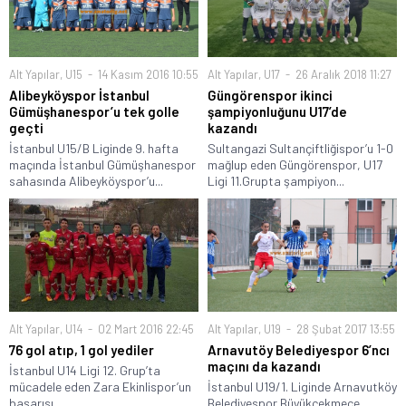
Alt Yapılar
,
U15
14 Kasım 2016 10:55
Alt Yapılar
,
U17
26 Aralık 2018 11:27
Alibeyköyspor İstanbul
Güngörenspor ikinci
Gümüşhanespor’u tek golle
şampiyonluğunu U17’de
geçti
kazandı
İstanbul U15/B Liginde 9. hafta
Sultangazi Sultançiftliğispor’u 1-0
maçında İstanbul Gümüşhanespor
mağlup eden Güngörenspor, U17
sahasında Alibeyköyspor’u...
Ligi 11.Grupta şampiyon...
Alt Yapılar
,
U14
02 Mart 2016 22:45
Alt Yapılar
,
U19
28 Şubat 2017 13:55
76 gol atıp, 1 gol yediler
Arnavutöy Belediyespor 6’ncı
maçını da kazandı
İstanbul U14 Ligi 12. Grup’ta
mücadele eden Zara Ekinlispor’un
İstanbul U19/1. Liginde Arnavutköy
başarısı...
Belediyespor Büyükçekmece