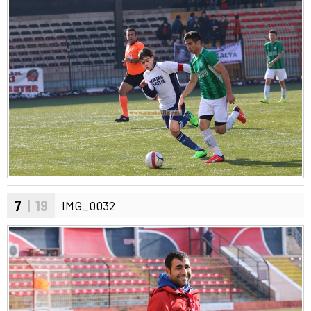
7
| 19
IMG_0032