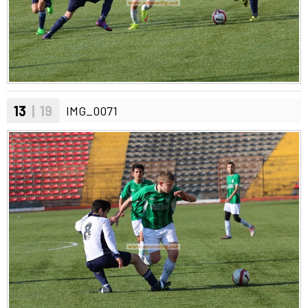
13
| 19
IMG_0071