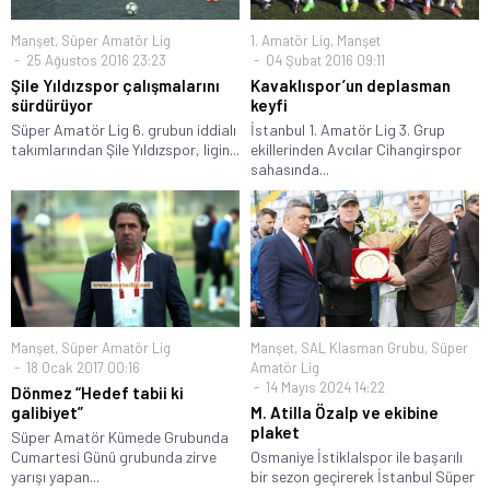
Manşet
,
Süper Amatör Lig
1. Amatör Lig
,
Manşet
25 Ağustos 2016 23:23
04 Şubat 2016 09:11
Şile Yıldızspor çalışmalarını
Kavaklıspor’un deplasman
sürdürüyor
keyfi
Süper Amatör Lig 6. grubun iddialı
İstanbul 1. Amatör Lig 3. Grup
takımlarından Şile Yıldızspor, ligin...
ekillerinden Avcılar Cihangirspor
sahasında...
Manşet
,
Süper Amatör Lig
Manşet
,
SAL Klasman Grubu
,
Süper
18 Ocak 2017 00:16
Amatör Lig
14 Mayıs 2024 14:22
Dönmez “Hedef tabii ki
galibiyet”
M. Atilla Özalp ve ekibine
plaket
Süper Amatör Kümede Grubunda
Cumartesi Günü grubunda zirve
Osmaniye İstiklalspor ile başarılı
yarışı yapan...
bir sezon geçirerek İstanbul Süper