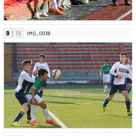
9
| 19
IMG_0038