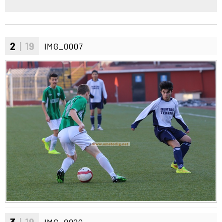
2
| 19
IMG_0007
3
| 19
IMG_0020