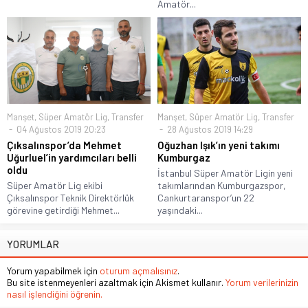
Amatör...
Manşet
,
Süper Amatör Lig
,
Transfer
Manşet
,
Süper Amatör Lig
,
Transfer
04 Ağustos 2019 20:23
28 Ağustos 2019 14:29
Çıksalınspor’da Mehmet
Oğuzhan Işık’ın yeni takımı
Uğurluel’in yardımcıları belli
Kumburgaz
oldu
İstanbul Süper Amatör Ligin yeni
Süper Amatör Lig ekibi
takımlarından Kumburgazspor,
Çıksalınspor Teknik Direktörlük
Cankurtaranspor’un 22
görevine getirdiği Mehmet...
yaşındaki...
YORUMLAR
Yorum yapabilmek için
oturum açmalısınız
.
Bu site istenmeyenleri azaltmak için Akismet kullanır.
Yorum verilerinizin
nasıl işlendiğini öğrenin.