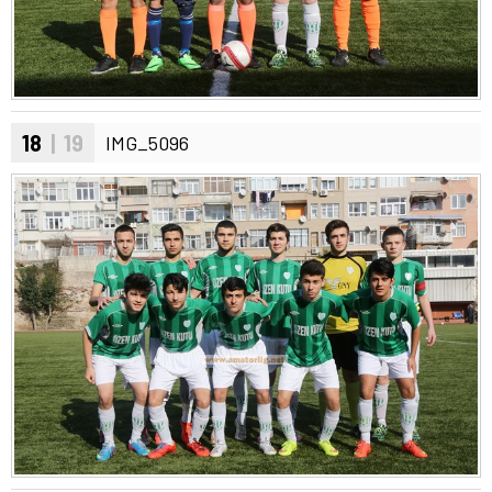
18
| 19
IMG_5096