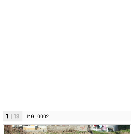
1
| 19
IMG_0002