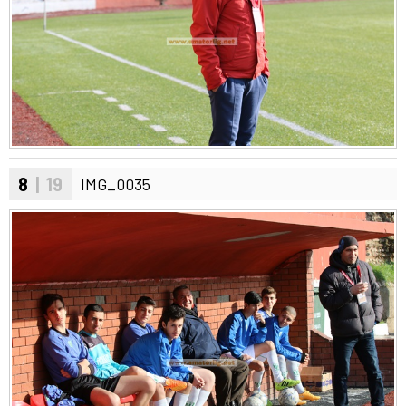
8
| 19
IMG_0035