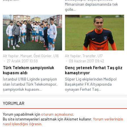
Mimarsinan deplasmanında tek
golle...
Alt Yapılar
,
Manşet
,
Özel Günler
,
U16
Alt Yapılar
,
Transfer
,
U17
27 Aralık 2017 10:59
09 Haziran 2017 09:42
Türk Telekom şampiyonluk
Genç yetenek Ferhat Taş göz
kupasını aldı
kamaştırıyor
İstanbul U16B Liginde şampiyon
Süper Lig ekiplerinden Medipol
olan İstanbul Türk Telekomspor,
Başakşehir FK Altyapısında
şampiyonluk kupasını...
oynayan Ferhat Taş...
YORUMLAR
Yorum yapabilmek için
oturum açmalısınız
.
Bu site istenmeyenleri azaltmak için Akismet kullanır.
Yorum verilerinizin
nasıl işlendiğini öğrenin.