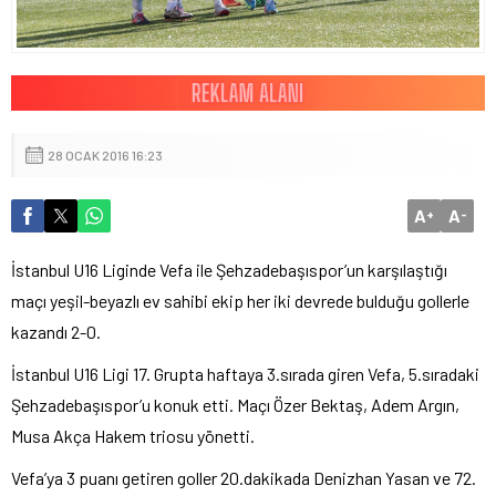
28 OCAK 2016 16:23
A
A
+
-
İstanbul U16 Liginde Vefa ile Şehzadebaşıspor’un karşılaştığı
maçı yeşil-beyazlı ev sahibi ekip her iki devrede bulduğu gollerle
kazandı 2-0.
İstanbul U16 Ligi 17. Grupta haftaya 3.sırada giren Vefa, 5.sıradaki
Şehzadebaşıspor’u konuk etti. Maçı Özer Bektaş, Adem Argın,
Musa Akça Hakem triosu yönetti.
Vefa’ya 3 puanı getiren goller 20.dakikada Denizhan Yasan ve 72.