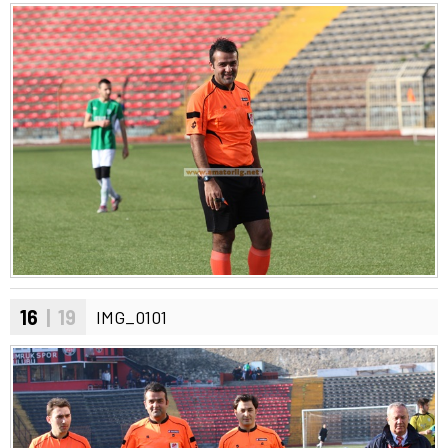
16
| 19
IMG_0101