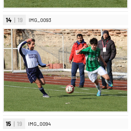
14
| 19
IMG_0093
15
| 19
IMG_0094