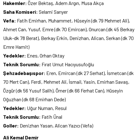
Hakemler:
Özer Bektaş, Adem Argın, Musa Akça
Saha Komiseri:
Selami Sarıyer
Vefa:
Fatih Emirhan, Muhammet, Hüseyin (dk 79 Mehmet Ali),
Ahmet Can, Yusuf, Emre (dk 70 Emircan), Onurcan (dk 45 Berkay
Uluk-dk 78 Berat), Berkay Erkin, Denizhan, Alican, Serkan (dk 70
Emre Hamit)
Yedekler:
Enes, Orhan Oktay
Teknik Sorumlu:
Fırat Umut Hacıyusufoğlu
Şehzadebaşıspor:
Eren, Emircan (dk 27 Serhat), İsmetcan (dk
70 Mert Can), Ferdi, Mehmet Ali, İsmail, Yasin, Emirhan Savaş,
Özgür (dk 56 Yusuf Salih), Ömer (dk 66 Ferhat Can), Hüseyin
Oğuzhan (dk 68 Emirhan Dede)
Yedekler:
Uğur Numan, Resul
Teknik Sorumlu:
Fatih Ünal
Goller:
Denizhan Yasan, Alican Yazıcı (Vefa)
Ali Kemal Demir