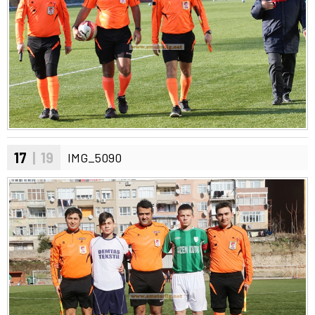
17
| 19
IMG_5090