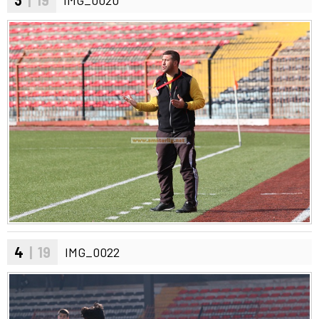
4
| 19
IMG_0022