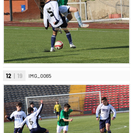
12
| 19
IMG_0065