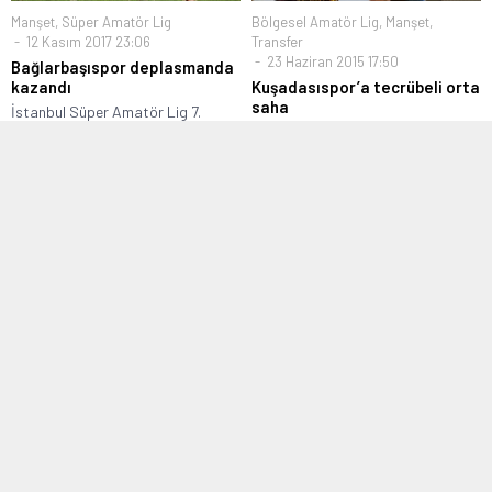
Manşet
,
Süper Amatör Lig
Bölgesel Amatör Lig
,
Manşet
,
12 Kasım 2017 23:06
Transfer
23 Haziran 2015 17:50
Bağlarbaşıspor deplasmanda
kazandı
Kuşadasıspor’a tecrübeli orta
saha
İstanbul Süper Amatör Lig 7.
Grupta şampiyonluk mücadelesi
Bölgesel Amatör Lig’in yeni
veren Bağlarbaşıspor,...
ekiplerinden Kuşadasıspor
transfer çalışmalarına hız verdi....
Bölgesel Amatör Lig
,
Manşet
,
TFF 3.
Hazırlık Maçları
,
Manşet
,
Süper
Lig
,
Transfer
Amatör Lig
03 Haziran 2015 10:50
12 Eylül 2022 10:46
Adnan Toros’a transfer
Galata Alibeyköyspor’u ikinci
teklifleri yağıyor
yarıda geçti
Son olarak Yenibosnaspor’a
İstanbul Süper Amatör Lig
çalıştıran Teknik Direktör Adnan
ekiplerinden Alibeyköyspor, ikinci