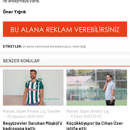
ile anlaşmaya vardı.
Öner Yığrık
ETİKETLER:
ergene velimeşe belediyespor
,
tekirdağ
BENZER KONULAR
Manşet
,
Süper Amatör Lig
,
Transfer
Manşet
,
Süper Amatör Lig
20 Ağustos 2024 14:51
17 Ekim 2023 10:32
Beşyüzevler Saruhan Müşkül’ü
Küçükköyspor’da Cihan Üzer
kadrosuna kattı
istifa etti