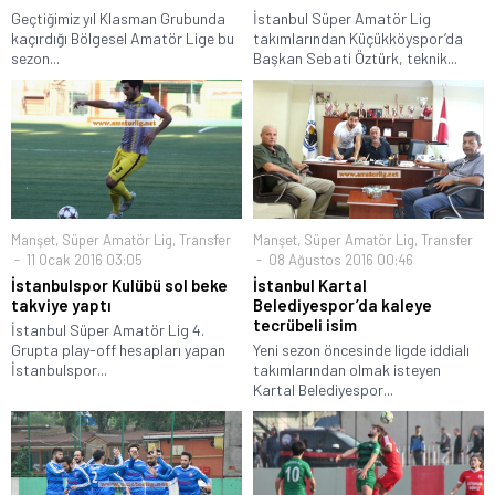
Geçtiğimiz yıl Klasman Grubunda
İstanbul Süper Amatör Lig
kaçırdığı Bölgesel Amatör Lige bu
takımlarından Küçükköyspor’da
sezon...
Başkan Sebati Öztürk, teknik...
Manşet
,
Süper Amatör Lig
,
Transfer
Manşet
,
Süper Amatör Lig
,
Transfer
11 Ocak 2016 03:05
08 Ağustos 2016 00:46
İstanbulspor Kulübü sol beke
İstanbul Kartal
takviye yaptı
Belediyespor’da kaleye
tecrübeli isim
İstanbul Süper Amatör Lig 4.
Grupta play-off hesapları yapan
Yeni sezon öncesinde ligde iddialı
İstanbulspor...
takımlarından olmak isteyen
Kartal Belediyespor...