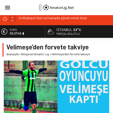
İstiklalspor’dan sol kanada güven veren imza
Paşabahçespor’da sportif direktörlük görevine Mehmet
Şahin getirildi
İSTANBUL
33°C
EURO
İstanbul Gençlerbirliği hücum hattını güçlendirdi
55,0748
PARÇALI BULUTLU
Vardarspor teknik ekibiyle yola devam ediyor
ALTIN
Velimeşe’den forvete takviye
6.623,43
Kuzeyin Kaplanları Kaygısız ile yeniden
Anasayfa
»
Bölgesel Amatör Lig
»
Velimeşe’den forvete takviye
BİST
13.785,25
DOLAR
47,7048