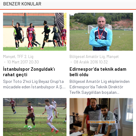
BENZER KONULAR
Manşet
,
TFF 2. Lig
Bölgesel Amatör Lig
,
Manşet
10 Mart 2017 20:30
08 Aralık 2016 10:32
İstanbulspor Zonguldak’ı
Edirnespor’da teknik adam
rahat geçti
belli oldu
Spor Toto 2’nci Lig Beyaz Grup’ta
Bölgesel Amatör Lig ekiplerinden
mücadele eden İstanbulspor A.Ş....
Edirnespor’da Teknik Direktör
Tevfik Saygılı’dan boşalan...