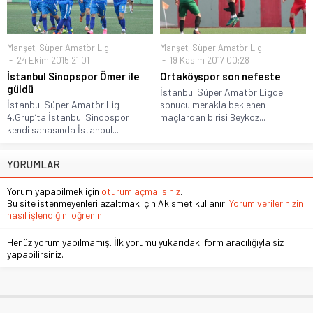
Manşet
,
Süper Amatör Lig
Manşet
,
Süper Amatör Lig
24 Ekim 2015 21:01
19 Kasım 2017 00:28
İstanbul Sinopspor Ömer ile
Ortaköyspor son nefeste
güldü
İstanbul Süper Amatör Ligde
İstanbul Süper Amatör Lig
sonucu merakla beklenen
4.Grup’ta İstanbul Sinopspor
maçlardan birisi Beykoz...
kendi sahasında İstanbul...
YORUMLAR
Yorum yapabilmek için
oturum açmalısınız
.
Bu site istenmeyenleri azaltmak için Akismet kullanır.
Yorum verilerinizin
nasıl işlendiğini öğrenin.
Henüz yorum yapılmamış. İlk yorumu yukarıdaki form aracılığıyla siz
yapabilirsiniz.