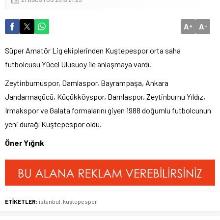
A
A
+
-
Süper Amatör Lig ekiplerinden Kuştepespor orta saha
futbolcusu Yücel Ulusuoy ile anlaşmaya vardı.
Zeytinburnuspor, Damlaspor, Bayrampaşa, Ankara
Jandarmagücü, Küçükköyspor, Damlaspor, Zeytinburnu Yıldız,
Irmakspor ve Galata formalarını giyen 1988 doğumlu futbolcunun
yeni durağı Kuştepespor oldu.
Öner Yığrık
ETİKETLER:
istanbul
,
kuştepespor