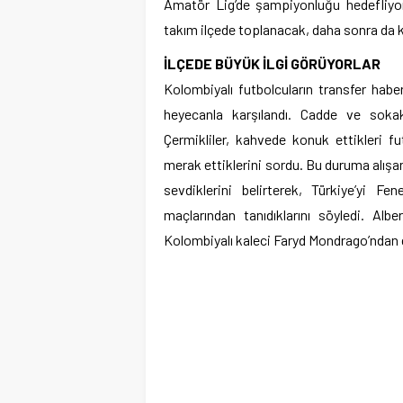
Amatör Lig’de şampiyonluğu hedefliyo
takım ilçede toplanacak, daha sonra da
İLÇEDE BÜYÜK İLGİ GÖRÜYORLAR
Kolombiyalı futbolcuların transfer habe
heyecanla karşılandı. Cadde ve soka
Çermikliler, kahvede konuk ettikleri f
merak ettiklerini sordu. Bu duruma alışan
sevdiklerini belirterek, Türkiye’yi Fe
maçlarından tanıdıklarını söyledi. Al
Kolombiyalı kaleci Faryd Mondrago’ndan dol