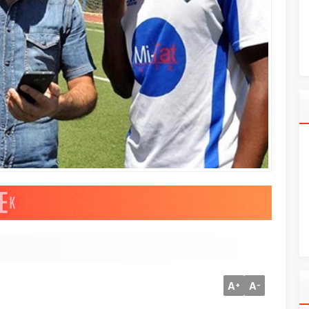
A
A
+
-