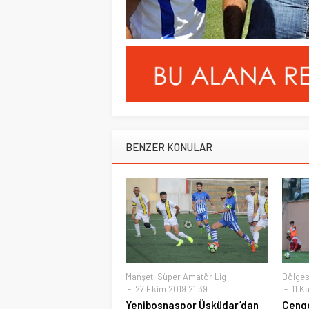
BENZER KONULAR
Manşet
,
Süper Amatör Lig
Bölges
27 Ekim 2019 21:39
11 K
Yenibosnaspor Üsküdar’dan
Çenge