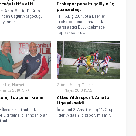
cuğu istifa etti
Erokspor penaltı golüyle üç
puana ulaştı
el Amatör Lig 11. Grup
rinden Özgür Ataçocuğu
TFF 3.Lig 2.Grupta Esenler
oynanan...
Erokspor kendi sahasında
karşılaştığı Büyükçekmece
Tepecikspor’u...
ör Lig
,
Manşet
2. Amatör Lig
,
Manşet
emmuz 2018 15:44
11 Mayıs 2019 19:52
oleji topçunun kralını
Atlas Yıldızspor 1. Amatör
Lige yükseldi
İlçesinin İstanbul 1.
İstanbul 2. Amatör Lig 14. Grup
 Lig temsilcilerinden olan
lideri Atlas Yıldızspor, misafir...
tanbul...