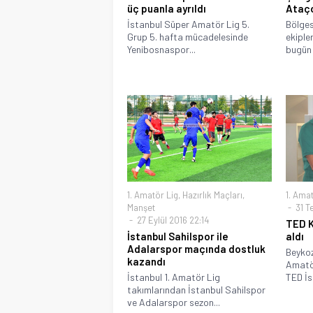
üç puanla ayrıldı
Ataço
İstanbul Süper Amatör Lig 5.
Bölges
Grup 5. hafta mücadelesinde
ekiple
Yenibosnaspor...
bugün 
1. Amatör Lig
,
Hazırlık Maçları
,
1. Amat
Manşet
31 T
27 Eylül 2016 22:14
TED K
İstanbul Sahilspor ile
aldı
Adalarspor maçında dostluk
Beykoz 
kazandı
Amatör
İstanbul 1. Amatör Lig
TED İs
takımlarından İstanbul Sahilspor
ve Adalarspor sezon...