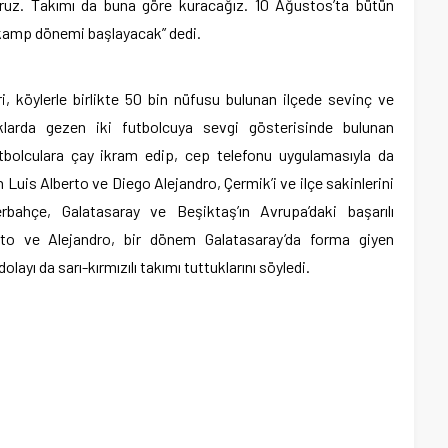
ruz. Takımı da buna göre kuracağız. 10 Ağustos’ta bütün
 kamp dönemi başlayacak” dedi.
ri, köylerle birlikte 50 bin nüfusu bulunan ilçede sevinç ve
klarda gezen iki futbolcuya sevgi gösterisinde bulunan
utbolculara çay ikram edip, cep telefonu uygulamasıyla da
 Luis Alberto ve Diego Alejandro, Çermik’i ve ilçe sakinlerini
nerbahçe, Galatasaray ve Beşiktaş’ın Avrupa’daki başarılı
berto ve Alejandro, bir dönem Galatasaray’da forma giyen
ayı da sarı-kırmızılı takımı tuttuklarını söyledi.