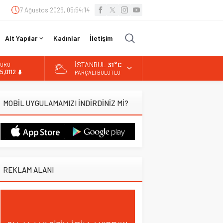
7 Ağustos 2026, 05:54:15
Alt Yapılar
Kadınlar
İletişim
İSTANBUL
31°C
LTIN
.519,97
PARÇALI BULUTLU
İST
3.798,82
MOBİL UYGULAMAMIZI İNDİRDİNİZ Mİ?
OLAR
7,7025
URO
5,0112
REKLAM ALANI