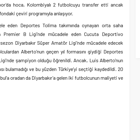
r’da hoca, Kolombiyalı 2 futbolcuyu transfer etti ancak
fondaki çeviri programıyla anlaşıyor.
ele eden Deportes Tolima takımında oynayan orta saha
a Premier B Ligi’nde mücadele eden Cucuta Deportivo
 sezon Diyarbakır Süper Amatör Ligi’nde mücadele edecek
lculardan Alberto’nun geçen yıl formasını giydiği Deportes
igi’nde şampiyon olduğu öğrenildi. Ancak, Luis Alberto’nun
sı bulamadığı ve bu yüzden Türkiye’yi seçtiği kaydedildi. 20
ul’a oradan da Diyarbakır’a gelen iki futbolcunun maliyeti ve