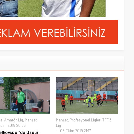
el Amatör Lig
,
Manşet
Manşet
,
Profesyonel Ligler
,
TFF 3.
asım 2018 20:55
Lig
05 Ekim 2019 21:17
lköyspor’da Özgür