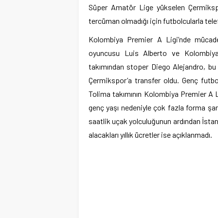
Süper Amatör Lige yükselen Çermikspo
tercüman olmadığı için futbolcularla tele
Kolombiya Premier A Ligi’nde mücad
oyuncusu Luis Alberto ve Kolombiy
takımından stoper Diego Alejandro, bu
Çermikspor’a transfer oldu. Genç futbo
Tolima takımının Kolombiya Premier A L
genç yaşı nedeniyle çok fazla forma şan
saatlik uçak yolculuğunun ardından İstanb
alacakları yıllık ücretler ise açıklanmadı.