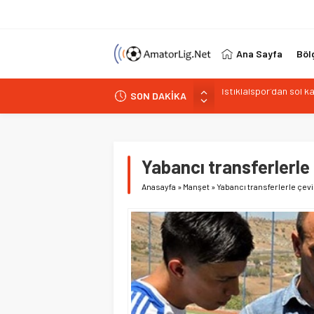
Ana Sayfa
Böl
SON DAKİKA
Paşabahçespor’da spor
İstanbul Gençlerbirliğ
Vardarspor teknik eki
Kuzeyin Kaplanları Kay
Yabancı transferlerle ç
İstiklalspor’dan sol 
Anasayfa
»
Manşet
»
Yabancı transferlerle çevir