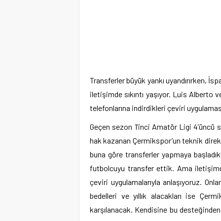
Transferler büyük yankı uyandırırken, İspa
iletişimde sıkıntı yaşıyor. Luis Alberto 
telefonlarına indirdikleri çeviri uygulama
Geçen sezon 1’inci Amatör Ligi 4’üncü
hak kazanan Çermikspor’un teknik direktö
buna göre transferler yapmaya başladıklar
futbolcuyu transfer ettik. Ama iletişimd
çeviri uygulamalarıyla anlaşıyoruz. Onlar
bedelleri ve yıllık alacakları ise Ç
karşılanacak. Kendisine bu desteğinden