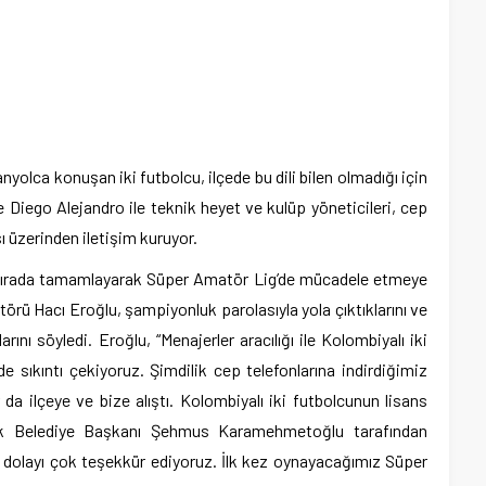
nyolca konuşan iki futbolcu, ilçede bu dili bilen olmadığı için
ve Diego Alejandro ile teknik heyet ve kulüp yöneticileri, cep
sı üzerinden iletişim kuruyor.
 sırada tamamlayarak Süper Amatör Lig’de mücadele etmeye
rü Hacı Eroğlu, şampiyonluk parolasıyla yola çıktıklarını ve
ını söyledi. Eroğlu, “Menajerler aracılığı ile Kolombiyalı iki
e sıkıntı çekiyoruz. Şimdilik cep telefonlarına indirdiğimiz
 da ilçeye ve bize alıştı. Kolombiyalı iki futbolcunun lisans
ermik Belediye Başkanı Şehmus Karamehmetoğlu tarafından
 dolayı çok teşekkür ediyoruz. İlk kez oynayacağımız Süper